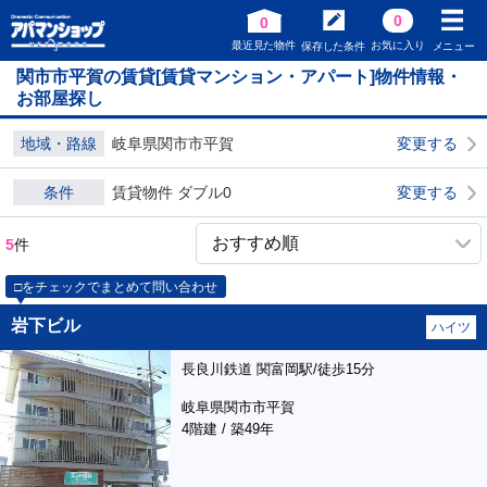
0
0
最近見た物件
お気に入り
保存した条件
メニュー
関市市平賀の賃貸[賃貸マンション・アパート]物件情報・
お部屋探し
地域・路線
岐阜県関市市平賀
変更する
条件
賃貸物件 ダブル0
変更する
5
件
□をチェックでまとめて問い合わせ
岩下ビル
ハイツ
長良川鉄道 関富岡駅/徒歩15分
岐阜県関市市平賀
4階建 / 築49年