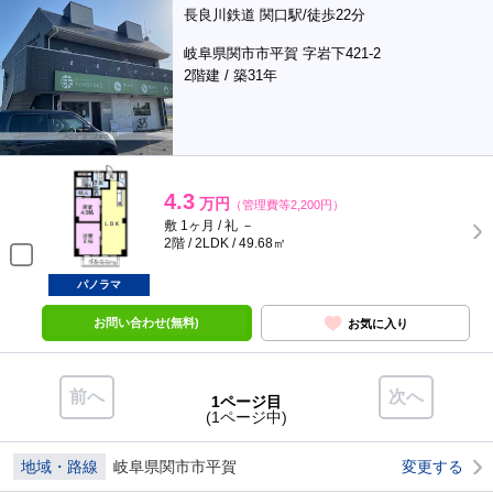
長良川鉄道 関口駅/徒歩22分
岐阜県関市市平賀 字岩下421-2
2階建 / 築31年
4.3
万円
（管理費等2,200円）
敷 1ヶ月 / 礼 －
2階 / 2LDK / 49.68㎡
パノラマ
お問い合わせ(無料)
お気に入り
前へ
次へ
1ページ目
(1ページ中)
地域・路線
岐阜県関市市平賀
変更する