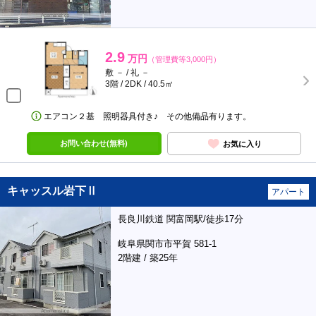
2.9
万円
（管理費等3,000円）
敷 － / 礼 －
3階 / 2DK / 40.5㎡
エアコン２基 照明器具付き♪ その他備品有ります。
お問い合わせ(無料)
お気に入り
キャッスル岩下Ⅱ
アパート
長良川鉄道 関富岡駅/徒歩17分
岐阜県関市市平賀 581-1
2階建 / 築25年