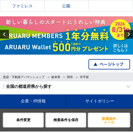
ファミレス
公園
Previous
賃貸・不動産アパマンショップ
岐阜県
関市
市平賀
全国の都道府県から探す
企業・IR情報
サイトポリシー
プライバシーポリシー
運営会社について
新着物件
条件変更
検索条件を保存
メール
©APAMAN Co.,Ltd.