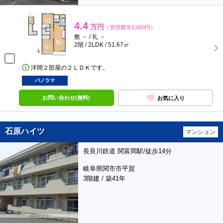
4.4
万円
（管理費等2,000円）
敷 － / 礼 －
2階 / 2LDK / 51.67㎡
洋間２部屋の２ＬＤＫです。
パノラマ
お問い合わせ(無料)
お気に入り
石原ハイツ
マンション
長良川鉄道 関富岡駅/徒歩14分
岐阜県関市市平賀
3階建 / 築41年