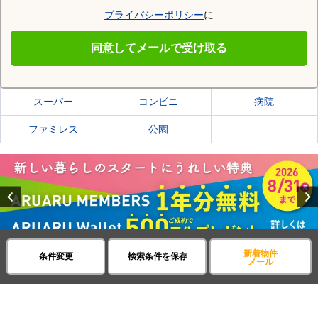
プライバシーポリシー
に
関市
同意してメールで受け取る
関市の施設一覧
スーパー
コンビニ
病院
ファミレス
公園
Previous
新着物件
条件変更
検索条件を保存
メール
賃貸・不動産アパマンショップ
岐阜県
関市
西田原