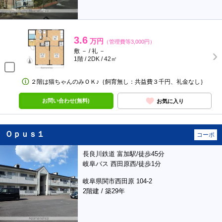
3.6
万円
（管理費等3,000円）
敷 － / 礼 －
1階 / 2DK / 42㎡
２階は猫ちゃんのみＯＫ♪｛飼育無し：共益費３千円、礼金なし｝
お問い合わせ(無料)
お気に入り
Ｏｐｕｓ１
コーポ
長良川鉄道 富加駅/徒歩45分
岐阜バス 西田原西/徒歩1分
岐阜県関市西田原 104-2
2階建 / 築29年