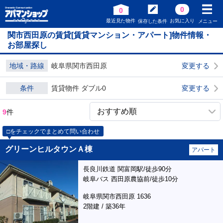
0
0
最近見た物件
お気に入り
保存した条件
メニュー
関市西田原の賃貸[賃貸マンション・アパート]物件情報・
お部屋探し
地域・路線
岐阜県関市西田原
変更する
条件
賃貸物件 ダブル0
変更する
9
件
□をチェックでまとめて問い合わせ
グリーンヒルタウンＡ棟
アパート
長良川鉄道 関富岡駅/徒歩90分
岐阜バス 西田原農協前/徒歩10分
岐阜県関市西田原 1636
2階建 / 築36年