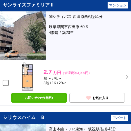
サンライズファミリアⅡ
マンション
関シティバス 西田原西/徒歩1分
岐阜県関市西田原 60-3
4階建 / 築20年
2.7
万円
（管理費等3,000円）
敷 － / 礼 －
3階 / 1K / 29㎡
お問い合わせ(無料)
お気に入り
シリウスハイム Ｂ
アパート
高山本線（ＪＲ東海） 坂祝駅/徒歩43分