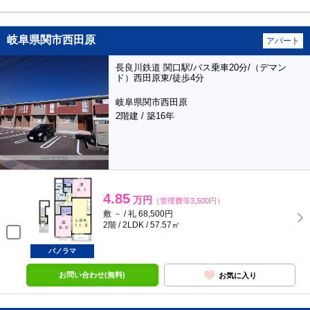
岐阜県関市西田原
アパート
長良川鉄道 関口駅/バス乗車20分/（デマン
ド）西田原東/徒歩4分
岐阜県関市西田原
2階建 / 築16年
4.85
万円
（管理費等3,500円）
敷 － / 礼 68,500円
2階 / 2LDK / 57.57㎡
パノラマ
お問い合わせ(無料)
お気に入り