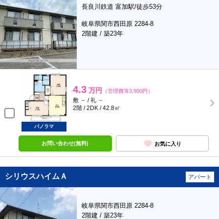
長良川鉄道 富加駅/徒歩53分
岐阜県関市西田原 2284-8
2階建 / 築23年
4.3
万円
（管理費等3,900円）
敷 － / 礼 －
2階 / 2DK / 42.8㎡
パノラマ
お問い合わせ(無料)
お気に入り
シリウスハイムＡ
アパート
岐阜県関市西田原 2284-8
2階建 / 築23年