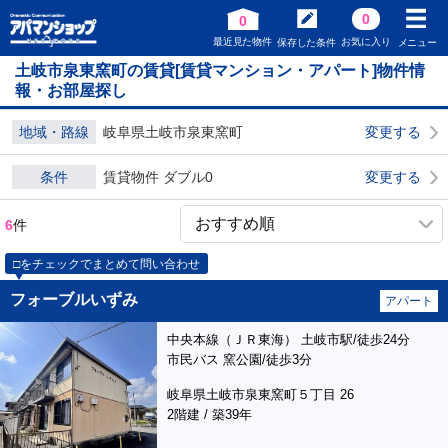
0
0
最近見た物件
お気に入り
保存した条件
メニュー
土岐市泉東窯町の賃貸[賃貸マンション・アパート]物件情
報・お部屋探し
地域・路線
岐阜県土岐市泉東窯町
変更する
条件
賃貸物件 ダブル0
変更する
6
件
□をチェックでまとめて問い合わせ
フォーブルいずみ
アパート
中央本線（ＪＲ東海） 土岐市駅/徒歩24分
市民バス 窯公園/徒歩3分
岐阜県土岐市泉東窯町５丁目 26
2階建 / 築39年