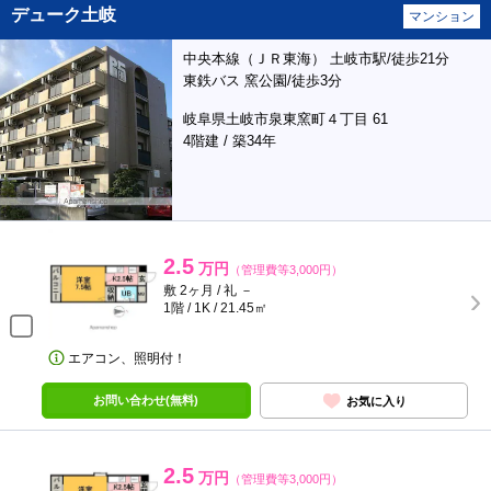
デューク土岐
マンション
中央本線（ＪＲ東海） 土岐市駅/徒歩21分
東鉄バス 窯公園/徒歩3分
岐阜県土岐市泉東窯町４丁目 61
4階建 / 築34年
2.5
万円
（管理費等3,000円）
敷 2ヶ月 / 礼 －
1階 / 1K / 21.45㎡
エアコン、照明付！
お問い合わせ(無料)
お気に入り
2.5
万円
（管理費等3,000円）