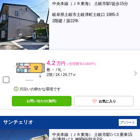
中央本線（ＪＲ東海） 土岐市駅/徒歩15分
岐阜県土岐市土岐津町土岐口 1985-3
2階建 / 築22年
4.2
万円
（管理費等3,000円）
敷 － / 礼 －
2階 / 1K / 26.77㎡
川沿いの静かな環境です
お問い合わせ(無料)
お気に入り
サンチェリオ
アパート
中央本線（ＪＲ東海） 土岐市駅/バス乗車15
分/東鉄バス 神明峠/徒歩2分