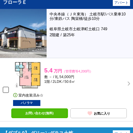
フローラＥ
アパート
中央本線（ＪＲ東海） 土岐市駅/バス乗車10
分/東鉄バス 陶栄橋/徒歩10分
岐阜県土岐市土岐津町土岐口 749
2階建 / 築25年
5.4
万円
（管理費等4,200円）
敷 － / 礼 54,000円
1階 / 2LDK / 50.6㎡
室内改装済み☆
パノラマ
お問い合わせ(無料)
お気に入り