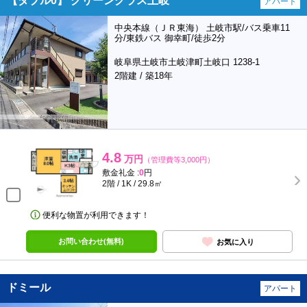
【ダブル0】 グリーングラス土岐
アパート
中央本線（ＪＲ東海） 土岐市駅/バス乗車11
分/東鉄バス 御幸町/徒歩2分
岐阜県土岐市土岐津町土岐口 1238-1
2階建 / 築18年
4.8
万円
（管理費等3,000円）
敷金礼金 :
0
円
2階 / 1K / 29.8㎡
便利な物置が利用できます！
お問い合わせ(無料)
お気に入り
ドミール
アパート