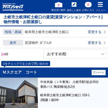
0
0
最近見た物件
お気に入り
保存した条件
メニュー
土岐市土岐津町土岐口の賃貸[賃貸マンション・アパート]
物件情報・お部屋探し
地域・路線
岐阜県土岐市土岐津町土岐口
変更する
条件
賃貸物件 ダブル0
変更する
24
件
□をチェックでまとめて問い合わせ
Ｍスクエア コート
アパート
中央本線（ＪＲ東海） 土岐市駅/徒歩26分
東鉄バス 陶栄橋/徒歩2分
岐阜県土岐市土岐津町土岐口 318-1
2階建 / 築0年