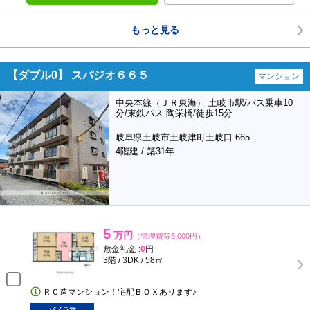
もっと見る
【ダブル0】 スパジオ６６５
マンション
中央本線（ＪＲ東海） 土岐市駅/バス乗車10
分/東鉄バス 陶栄橋/徒歩15分
岐阜県土岐市土岐津町土岐口 665
4階建 / 築31年
5
万円
（管理費等3,000円）
敷金礼金 :
0
円
3階 / 3DK / 58㎡
ＲＣ造マンション！宅配ＢＯＸあります♪
パノラマ