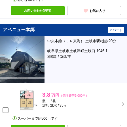
お問い合わせ(無料)
お気に入り
アベニュー本郷
アパート
中央本線（ＪＲ東海） 土岐市駅/徒歩20分
岐阜県土岐市土岐津町土岐口 1946-1
2階建 / 築37年
3.8
万円
（管理費等3,000円）
敷 － / 礼 －
1階 / 2DK / 35㎡
スーパーまで約500ｍです