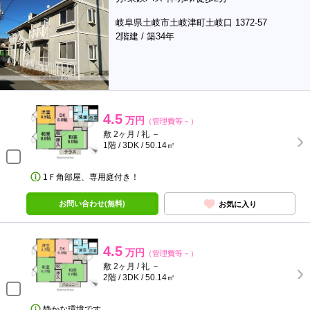
岐阜県土岐市土岐津町土岐口 1372-57
2階建 / 築34年
4.5
万円
（管理費等－）
敷 2ヶ月 / 礼 －
1階 / 3DK / 50.14㎡
1Ｆ角部屋、専用庭付き！
お問い合わせ(無料)
お気に入り
4.5
万円
（管理費等－）
敷 2ヶ月 / 礼 －
2階 / 3DK / 50.14㎡
静かな環境です。