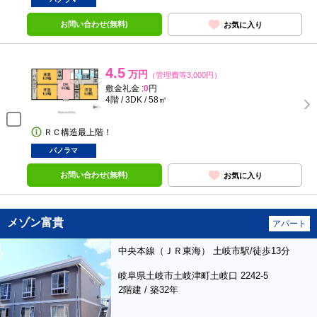
お問い合わせ(無料)
お気に入り
4.5
万円
（管理費等3,000円）
敷金礼金 :
0
円
4階 / 3DK / 58㎡
ＲＣ構造最上階！
パノラマ
お問い合わせ(無料)
お気に入り
メゾン富貴
アパート
中央本線（ＪＲ東海） 土岐市駅/徒歩13分
岐阜県土岐市土岐津町土岐口 2242-5
2階建 / 築32年