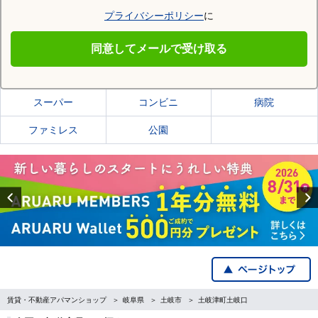
プライバシーポリシー
に
土岐市
同意してメールで受け取る
土岐市の施設一覧
スーパー
コンビニ
病院
ファミレス
公園
Previous
賃貸・不動産アパマンショップ
岐阜県
土岐市
土岐津町土岐口