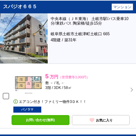
スパジオ６６５
マンション
中央本線（ＪＲ東海） 土岐市駅/バス乗車10
分/東鉄バス 陶栄橋/徒歩15分
岐阜県土岐市土岐津町土岐口 665
4階建 / 築31年
5
万円
（管理費等3,000円）
敷 － / 礼 －
3階 / 3DK / 58㎡
エアコン付き！ファミリー物件3ＤＫ！！
パノラマ
お問い合わせ(無料)
お気に入り