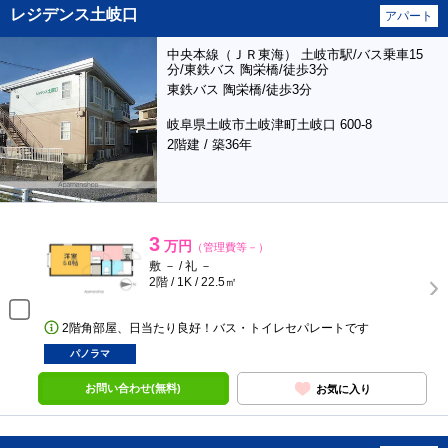
レジデンス土岐口
アパート
中央本線（ＪＲ東海） 土岐市駅/バス乗車15
分/東鉄バス 陶栄橋/徒歩3分
東鉄バス 陶栄橋/徒歩3分
岐阜県土岐市土岐津町土岐口 600-8
2階建 / 築36年
3
万円
（管理費等－）
敷 － / 礼 －
2階 / 1K / 22.5㎡
2階角部屋、日当たり良好！バス・トイレセパレートです
パノラマ
お問い合わせ(無料)
お気に入り