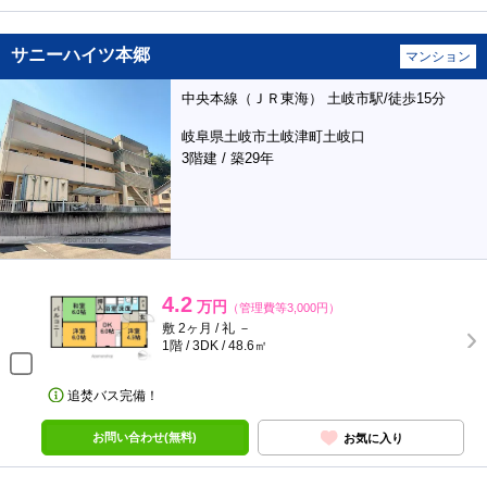
サニーハイツ本郷
マンション
中央本線（ＪＲ東海） 土岐市駅/徒歩15分
岐阜県土岐市土岐津町土岐口
3階建 / 築29年
4.2
万円
（管理費等3,000円）
敷 2ヶ月 / 礼 －
1階 / 3DK / 48.6㎡
追焚バス完備！
お問い合わせ(無料)
お気に入り