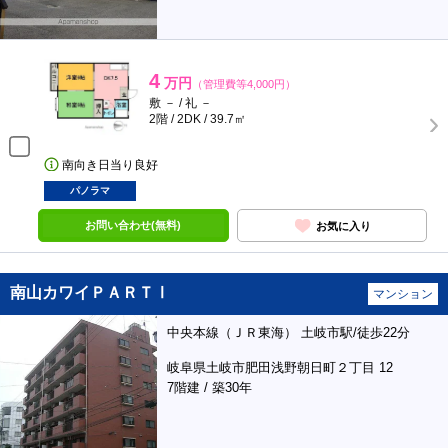
4
万円
（管理費等4,000円）
敷 － / 礼 －
2階 / 2DK / 39.7㎡
南向き日当り良好
パノラマ
お問い合わせ(無料)
お気に入り
南山カワイＰＡＲＴⅠ
マンション
中央本線（ＪＲ東海） 土岐市駅/徒歩22分
岐阜県土岐市肥田浅野朝日町２丁目 12
7階建 / 築30年