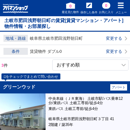
0
0
最近見た物件
お気に入り
保存した条件
メニュー
土岐市肥田浅野朝日町の賃貸[賃貸マンション・アパート]
物件情報・お部屋探し
地域・路線
岐阜県土岐市肥田浅野朝日町
変更する
条件
賃貸物件 ダブル0
変更する
3
件
□をチェックでまとめて問い合わせ
グリーンウッド
アパート
中央本線（ＪＲ東海） 土岐市駅/バス乗車12
分/東鉄バス 土岐工専前/徒歩4分
東鉄バス 土岐工専前/徒歩4分
岐阜県土岐市肥田浅野朝日町３丁目 41
2階建 / 築35年