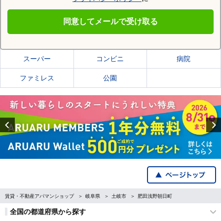
土岐市
同意してメールで受け取る
土岐市の施設一覧
スーパー
コンビニ
病院
ファミレス
公園
Previous
賃貸・不動産アパマンショップ
岐阜県
土岐市
肥田浅野朝日町
全国の都道府県から探す