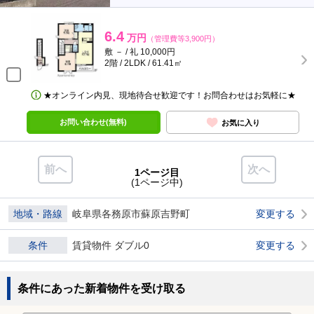
6.4
万円
（管理費等3,900円）
敷 － / 礼 10,000円
2階 / 2LDK / 61.41㎡
★オンライン内見、現地待合せ歓迎です！お問合わせはお気軽に★
お問い合わせ(無料)
お気に入り
前へ
次へ
1ページ目
(1ページ中)
地域・路線
岐阜県各務原市蘇原吉野町
変更する
条件
賃貸物件 ダブル0
変更する
条件にあった新着物件を受け取る