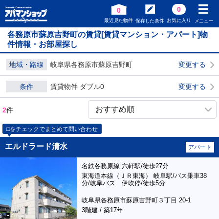
0
0
最近見た物件
お気に入り
保存した条件
メニュー
各務原市蘇原吉野町の賃貸[賃貸マンション・アパート]物
件情報・お部屋探し
地域・路線
岐阜県各務原市蘇原吉野町
変更する
条件
賃貸物件 ダブル0
変更する
2
件
□をチェックでまとめて問い合わせ
エルドラード清水
アパート
名鉄各務原線 六軒駅/徒歩27分
東海道本線（ＪＲ東海） 岐阜駅/バス乗車38
分/岐阜バス 伊吹停/徒歩5分
岐阜県各務原市蘇原吉野町３丁目 20-1
3階建 / 築17年