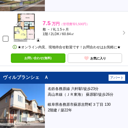
7.5
万円
（管理費等5,500円）
敷 － / 礼 1.5ヶ月
1階 / 2LDK / 60.84㎡
★オンライン内見、現地待合せ歓迎です！お問合わせはお気軽に★
お問い合わせ(無料)
お気に入り
ヴィルブランシェ Ａ
アパート
名鉄各務原線 六軒駅/徒歩23分
高山本線（ＪＲ東海） 蘇原駅/徒歩26分
岐阜県各務原市蘇原吉野町３丁目 130
2階建 / 築22年