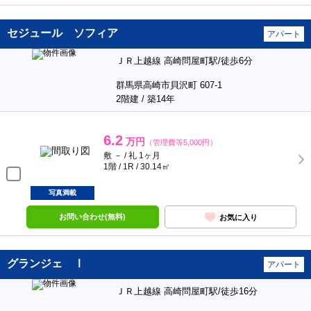
セジュール ソフィア
アパート
ＪＲ上越線 高崎問屋町駅/徒歩6分
群馬県高崎市貝沢町 607-1
2階建 / 築14年
6.2
万円
（管理費等5,000円）
敷 － / 礼 1ヶ月
1階 / 1R / 30.14㎡
写真満載
お問い合わせ(無料)
お気に入り
グランジェ Ⅰ
アパート
ＪＲ上越線 高崎問屋町駅/徒歩16分