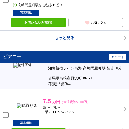
高崎問屋町駅から徒歩15分！！
写真満載
お問い合わせ(無料)
お気に入り
もっと見る
ピアニー
アパート
湘南新宿ライン高海 高崎問屋町駅/徒歩10分
群馬県高崎市貝沢町 861-1
2階建 / 築3年
7.5
万円
（管理費等5,000円）
敷 － / 礼 －
1階 / 1LDK / 42.93㎡
写真満載