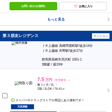
お問い合わせ(無料)
お気に入り
もっと見る
第３朋友レジデンス
マンション
ＪＲ上越線 高崎問屋町駅/徒歩14分
ＪＲ上越線 井野駅/徒歩27分
群馬県高崎市貝沢町 1051-1
3階建 / 築33年
7.5
万円
（管理費等－）
敷 1ヶ月 / 礼 －
2階 / 3LDK / 76.41㎡
スーパーやドラッグストアが周辺にあり便利です！
写真満載