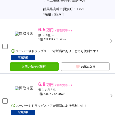
ＪＲ上越線 井野駅/徒歩28分
群馬県高崎市貝沢町 1068-1
4階建 / 築37年
6.5
万円
（管理費等－）
敷 － / 礼 －
1階 / 3LDK / 65.45㎡
スーパーやドラッグストアが近所にあり、とても便利です！
写真満載
お問い合わせ(無料)
お気に入り
6.8
万円
（管理費等－）
敷 1ヶ月 / 礼 －
1階 / 4DK / 65.45㎡
スーパーやドラッグストアが周辺にあり便利です！
写真満載