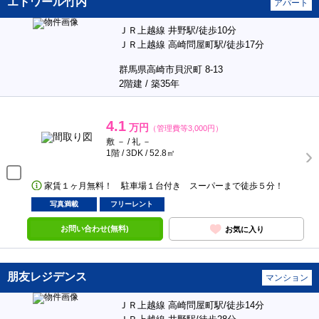
エトワール竹内
アパート
ＪＲ上越線 井野駅/徒歩10分
ＪＲ上越線 高崎問屋町駅/徒歩17分
群馬県高崎市貝沢町 8-13
2階建 / 築35年
4.1
万円
（管理費等3,000円）
敷 － / 礼 －
1階 / 3DK / 52.8㎡
家賃１ヶ月無料！ 駐車場１台付き スーパーまで徒歩５分！
写真満載
フリーレント
お問い合わせ(無料)
お気に入り
朋友レジデンス
マンション
ＪＲ上越線 高崎問屋町駅/徒歩14分