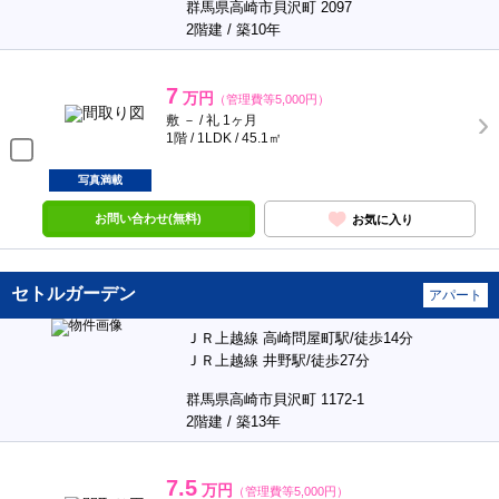
群馬県高崎市貝沢町 2097
2階建 / 築10年
7
万円
（管理費等5,000円）
敷 － / 礼 1ヶ月
1階 / 1LDK / 45.1㎡
写真満載
お問い合わせ(無料)
お気に入り
セトルガーデン
アパート
ＪＲ上越線 高崎問屋町駅/徒歩14分
ＪＲ上越線 井野駅/徒歩27分
群馬県高崎市貝沢町 1172-1
2階建 / 築13年
7.5
万円
（管理費等5,000円）