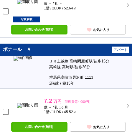
敷 － / 礼 －
1階 / 2LDK / 52.64㎡
写真満載
お問い合わせ(無料)
お気に入り
ボナール Ａ
アパート
ＪＲ上越線 高崎問屋町駅/徒歩15分
高崎線 高崎駅/徒歩36分
群馬県高崎市貝沢町 1113
2階建 / 築15年
7.2
万円
（管理費等4,000円）
敷 － / 礼 1ヶ月
1階 / 1LDK / 45.52㎡
お問い合わせ(無料)
お気に入り