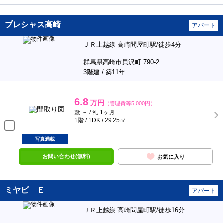
プレシャス高崎
アパート
ＪＲ上越線 高崎問屋町駅/徒歩4分
群馬県高崎市貝沢町 790-2
3階建 / 築11年
6.8
万円
（管理費等5,000円）
敷 － / 礼 1ヶ月
1階 / 1DK / 29.25㎡
写真満載
お問い合わせ(無料)
お気に入り
ミヤビ Ｅ
アパート
ＪＲ上越線 高崎問屋町駅/徒歩16分