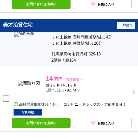
お問い合わせ(無料)
お気に入り
美才冶貸住宅
一戸建て
ＪＲ上越線 高崎問屋町駅/徒歩4分
ＪＲ上越線 井野駅/徒歩20分
群馬県高崎市貝沢町 629-13
2階建 / 築16年
14
万円
（管理費等－）
敷 2ヶ月 / 礼 1ヶ月
1階 / 3LDK / 92.74㎡
高崎問屋町駅徒歩４分！ コンビニ・ドラッグストア徒歩６分！
写真満載
お問い合わせ(無料)
お気に入り