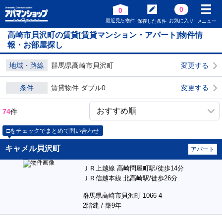
0
0
最近見た物件
お気に入り
保存した条件
メニュー
高崎市貝沢町の賃貸[賃貸マンション・アパート]物件情
報・お部屋探し
地域・路線
群馬県高崎市貝沢町
変更する
条件
賃貸物件 ダブル0
変更する
74
件
□をチェックでまとめて問い合わせ
キャメル貝沢町
アパート
ＪＲ上越線 高崎問屋町駅/徒歩14分
ＪＲ信越本線 北高崎駅/徒歩26分
群馬県高崎市貝沢町 1066-4
2階建 / 築9年