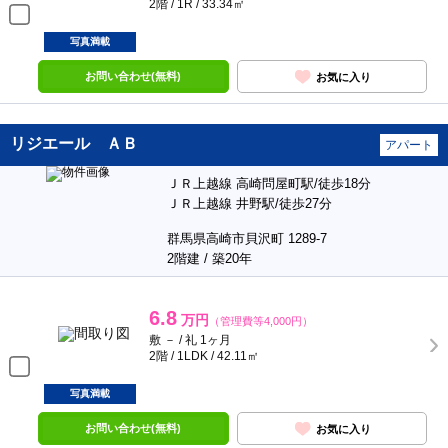
2階 / 1R / 33.34㎡
写真満載
お問い合わせ(無料)
お気に入り
リジエール ＡＢ
アパート
ＪＲ上越線 高崎問屋町駅/徒歩18分
ＪＲ上越線 井野駅/徒歩27分
群馬県高崎市貝沢町 1289-7
2階建 / 築20年
6.8
万円
（管理費等4,000円）
敷 － / 礼 1ヶ月
2階 / 1LDK / 42.11㎡
写真満載
お問い合わせ(無料)
お気に入り