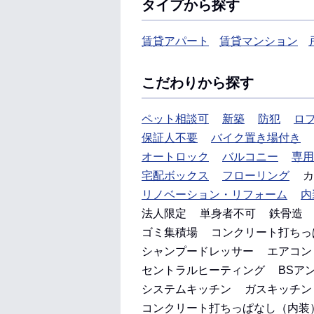
タイプから探す
賃貸アパート
賃貸マンション
こだわりから探す
ペット相談可
新築
防犯
ロ
保証人不要
バイク置き場付き
オートロック
バルコニー
専用
宅配ボックス
フローリング
カ
リノベーション・リフォーム
内
法人限定
単身者不可
鉄骨造
ゴミ集積場
コンクリート打ちっ
シャンプードレッサー
エアコン
セントラルヒーティング
BSア
システムキッチン
ガスキッチン
コンクリート打ちっぱなし（内装