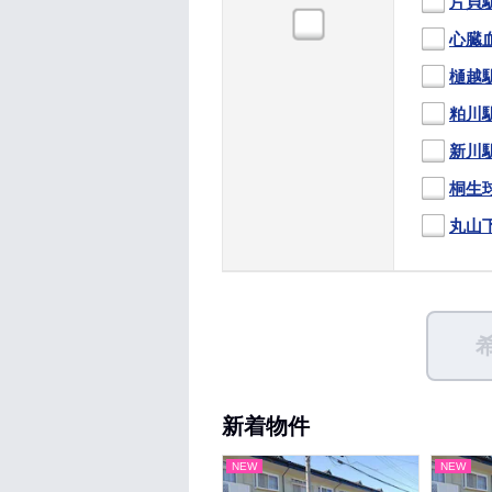
片貝
心臓
樋越
粕川
新川
桐生
丸山
新着物件
NEW
NEW
NEW