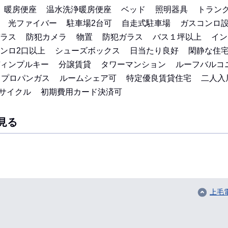
暖房便座
温水洗浄暖房便座
ベッド
照明器具
トラン
光ファイバー
駐車場2台可
自走式駐車場
ガスコンロ
ラス
防犯カメラ
物置
防犯ガラス
バス１坪以上
イン
ンロ2口以上
シューズボックス
日当たり良好
閑静な住
ィンプルキー
分譲賃貸
タワーマンション
ルーフバルコ
プロパンガス
ルームシェア可
特定優良賃貸住宅
二人入
サイクル
初期費用カード決済可
見る
上毛