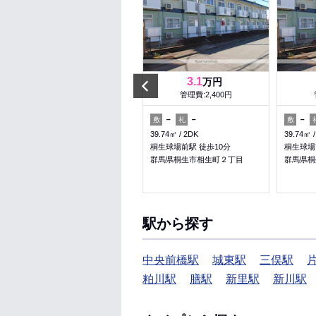
Prev
4
3.1
万円
万円
管理費:2,000円
管理費:2,400円
50,000円
－
－
－
－
敷
礼
敷
礼
敷
30㎡
1K
39.74㎡
2DK
39.74㎡
下新田駅 徒歩8分
桐生球場前駅 徒歩10分
桐生球場
群馬県桐生市相生町２丁目
群馬県桐生市相生町２丁目
群馬県桐
料理が楽
ペット可
駅から探す
中央前橋駅
城東駅
三俣駅
粕川駅
膳駅
新里駅
新川駅