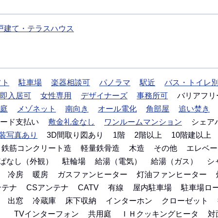
戸建て・テラスハウス
フト
駐車場
楽器相談可
パノラマ
駅近
バス・トイレ
即入居可
女性専用
デザイナーズ
事務所可
バリアフリ
庭
メゾネット
南向き
オール電化
角部屋
追い焚き
ード支払い
敷金礼金なし
ワンルームマンション
シェア
装写真あり
3D間取り図あり
1階
2階以上
10階建以上
鉄筋コンクリート造
軽量鉄骨造
木造
その他
エレベー
ぱなし（外観）
駐輪場
給湯（電気）
給湯（ガス）
シ
冷房
暖房
ガスファンヒーター
灯油ファンヒーター
ンテナ
CSアンテナ
CATV
有線
屋内駐車場
駐車場ロ
出窓
冷蔵庫
床下収納
インターホン
クローゼット
）
TVインターフォン
共用庭
ＩＨクッキングヒータ
対