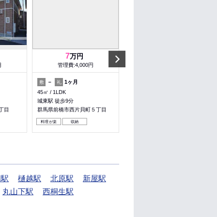
Next
7
2.8
万円
万円
円
管理費:4,000円
管理費:2,000円
－
1ヶ月
－
－
敷
礼
敷
礼
45㎡
1LDK
20.25㎡
1K
城東駅 徒歩9分
前橋駅 バス11分 群大病院入口
徒歩7分
丁目
群馬県前橋市西片貝町５丁目
群馬県前橋市昭和町３丁目
料理が楽
収納
胡駅
樋越駅
北原駅
新屋駅
丸山下駅
西桐生駅