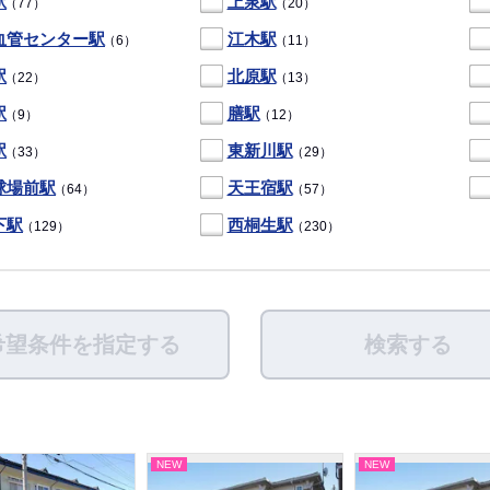
駅
上泉駅
（77）
（20）
血管センター駅
江木駅
（6）
（11）
駅
北原駅
（22）
（13）
駅
膳駅
（9）
（12）
駅
東新川駅
（33）
（29）
球場前駅
天王宿駅
（64）
（57）
下駅
西桐生駅
（129）
（230）
希望条件を指定する
検索する
NEW
NEW