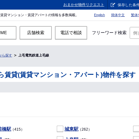
おまかせ物件リクエスト
保存した条
。賃貸マンション・賃貸アパートの情報を多数掲載。
English
簡体中文
繁体
OME
店舗検索
電話で相談
フリーワード検索
から探す
上毛電気鉄道上毛線
ら賃貸(賃貸マンション・アパート)物件を探す
前橋駅
城東駅
（415）
（262）