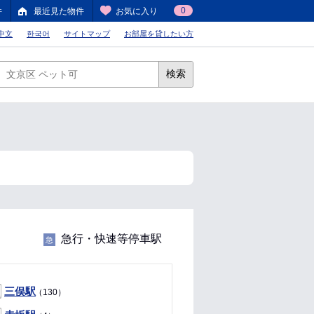
0
件
最近見た物件
お気に入り
中文
한국어
サイトマップ
お部屋を貸したい方
検索
急行・快速等停車駅
急
三俣駅
（130）