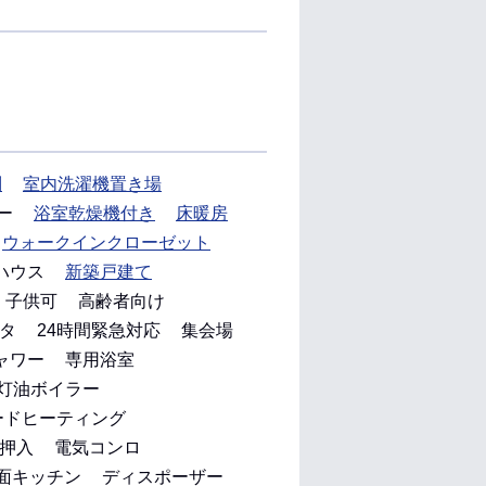
別
室内洗濯機置き場
ー
浴室乾燥機付き
床暖房
ウォークインクローゼット
ハウス
新築戸建て
子供可
高齢者向け
タ
24時間緊急対応
集会場
ャワー
専用浴室
灯油ボイラー
ードヒーティング
押入
電気コンロ
面キッチン
ディスポーザー