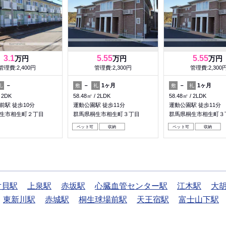
3.1
5.55
5.55
万円
万円
万円
管理費:2,400円
管理費:2,300円
管理費:2,300
－
－
1ヶ月
－
1ヶ月
礼
敷
礼
敷
礼
2DK
58.48㎡
2LDK
58.48㎡
2LDK
前駅 徒歩10分
運動公園駅 徒歩11分
運動公園駅 徒歩11分
生市相生町２丁目
群馬県桐生市相生町３丁目
群馬県桐生市相生町３
ペット可
収納
ペット可
収納
片貝駅
上泉駅
赤坂駅
心臓血管センター駅
江木駅
大
東新川駅
赤城駅
桐生球場前駅
天王宿駅
富士山下駅