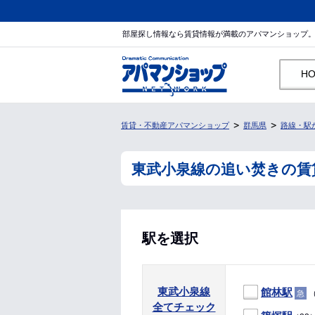
部屋探し情報なら賃貸情報が満載のアパマンショップ
H
賃貸・不動産アパマンショップ
群馬県
路線・駅
東武小泉線の追い焚きの賃
駅を選択
東武小泉線
館林駅
（
急
全てチェック