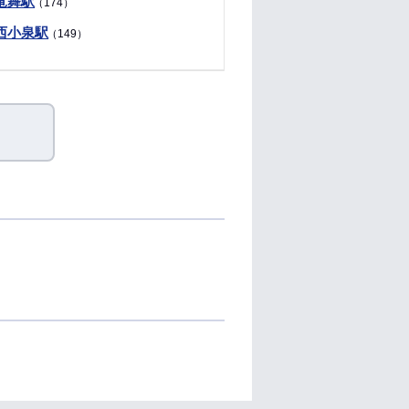
竜舞駅
（174）
西小泉駅
（149）