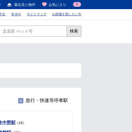
0
件
最近見た物件
お気に入り
中文
한국어
サイトマップ
お部屋を貸したい方
検索
急行・快速等停車駅
急
本中野駅
（16）