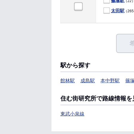
篠塚駅
（22
太田駅
（26
駅から探す
館林駅
成島駅
本中野駅
篠
住む街研究所で路線情報を
東武小泉線