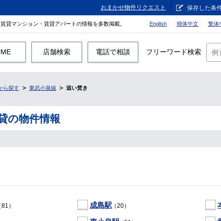
おまかせ物件リクエスト
保存した条
。賃貸マンション・賃貸アパートの情報を多数掲載。
English
簡体中文
繁体
OME
店舗検索
電話で相談
フリーワード検索
から探す
東武小泉線
追い焚き
貸の物件情報
成島駅
81）
（20）