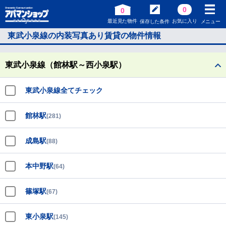
0
0
最近見た物件
お気に入り
保存した条件
メニュー
東武小泉線の内装写真あり賃貸の物件情報
東武小泉線（館林駅～西小泉駅）
東武小泉線全てチェック
館林駅
(281)
成島駅
(88)
本中野駅
(64)
篠塚駅
(67)
東小泉駅
(145)