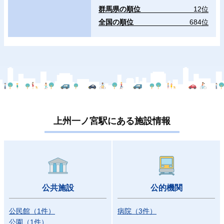
群馬県の順位
12位
全国の順位
684位
上州一ノ宮駅にある施設情報
公共施設
公的機関
公民館
（
1
件
）
病院
（
3
件
）
公園
（
1
件
）