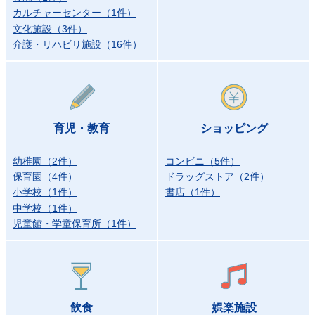
カルチャーセンター
（
1
件
）
文化施設
（
3
件
）
介護・リハビリ施設
（
16
件
）
育児・教育
ショッピング
幼稚園
（
2
件
）
コンビニ
（
5
件
）
保育園
（
4
件
）
ドラッグストア
（
2
件
）
小学校
（
1
件
）
書店
（
1
件
）
中学校
（
1
件
）
児童館・学童保育所
（
1
件
）
飲食
娯楽施設