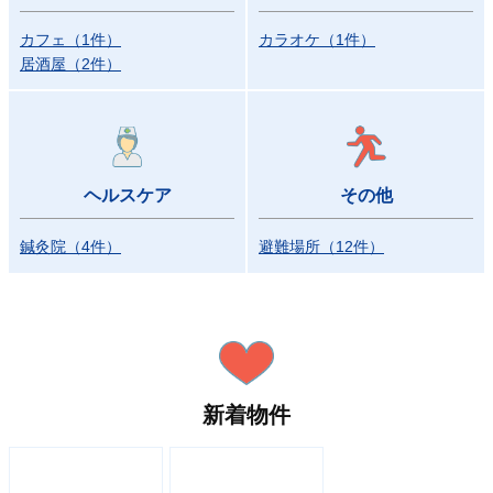
カフェ
（
1
件
）
カラオケ
（
1
件
）
居酒屋
（
2
件
）
ヘルスケア
その他
鍼灸院
（
4
件
）
避難場所
（
12
件
）
新着物件