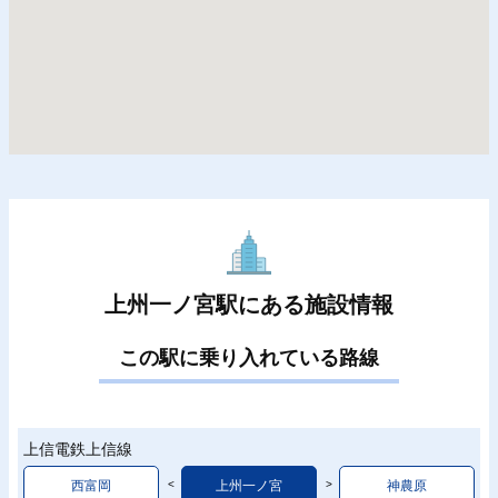
上州一ノ宮駅にある施設情報
この駅に乗り入れている路線
上信電鉄上信線
西富岡
上州一ノ宮
神農原