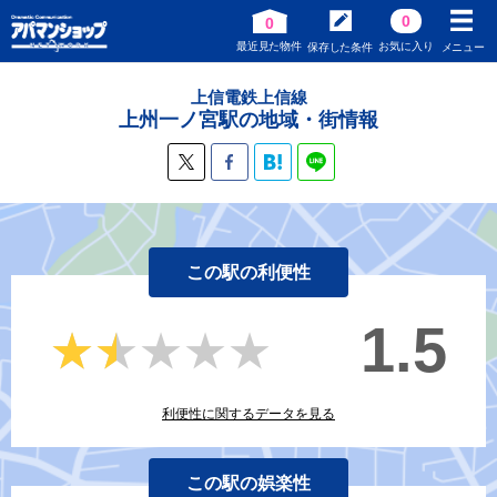
0
0
最近見た物件
お気に入り
保存した条件
メニュー
上信電鉄上信線
上州一ノ宮駅の地域・街情報
この駅の利便性
1.5
★★★★★
★★★★★
利便性に関するデータを見る
この駅の娯楽性