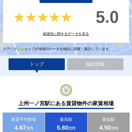
5.0
★★★★★
★★★★★
娯楽性に関するデータを見る
※アパマンショップが地域のデータを独自に調査・集計しています。
トップ
施設情報
上州一ノ宮駅にある賃貸物件の家賃相場
家賃平均相場
最高額
最低額
4.67
5.60
4.50
万円
万円
万円