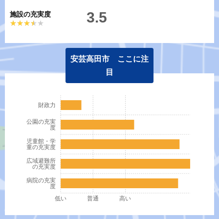
3.5
施設の充実度
★★★★★
★★★★★
安芸高田市 ここに注
目
財政力
公園の充実
度
児童館・学
童の充実度
広域避難所
の充実度
病院の充実
度
低い
普通
高い