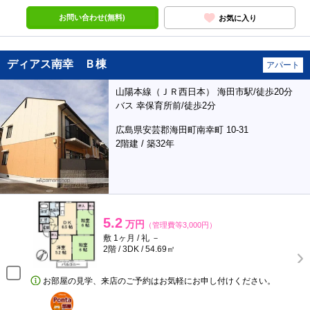
お問い合わせ(無料)
お気に入り
ディアス南幸 Ｂ棟
アパート
山陽本線（ＪＲ西日本） 海田市駅/徒歩20分
バス 幸保育所前/徒歩2分
広島県安芸郡海田町南幸町 10-31
2階建 / 築32年
5.2
万円
（管理費等3,000円）
敷 1ヶ月 / 礼 －
2階 / 3DK / 54.69㎡
お部屋の見学、来店のご予約はお気軽にお申し付けください。
ポンタ
部屋