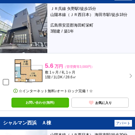
ＪＲ呉線 矢野駅/徒歩15分
山陽本線（ＪＲ西日本） 海田市駅/徒歩18分
広島県安芸郡海田町栄町
3階建 / 築1年
5.6
万円
（管理費等3,000円）
敷 1ヶ月 / 礼 1ヶ月
1階 / 1LDK / 28.6㎡
☆インターネット無料♪オートロック完備！☆
お問い合わせ(無料)
お気に入り
シャルマン西浜 Ａ棟
アパート
山陽本線（ＪＲ西日本） 海田市駅/徒歩30分