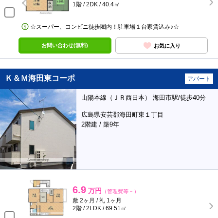
1階 / 2DK / 40.4㎡
☆スーパー、コンビニ徒歩圏内！駐車場１台家賃込み♪☆
お問い合わせ(無料)
お気に入り
Ｋ＆Ｍ海田東コーポ
アパート
山陽本線（ＪＲ西日本） 海田市駅/徒歩40分
広島県安芸郡海田町東１丁目
2階建 / 築9年
6.9
万円
（管理費等－）
敷 2ヶ月 / 礼 1ヶ月
2階 / 2LDK / 69.51㎡