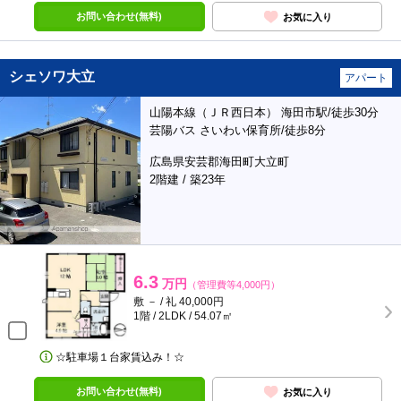
お問い合わせ(無料)
お気に入り
シェソワ大立
アパート
山陽本線（ＪＲ西日本） 海田市駅/徒歩30分
芸陽バス さいわい保育所/徒歩8分
広島県安芸郡海田町大立町
2階建 / 築23年
6.3
万円
（管理費等4,000円）
敷 － / 礼 40,000円
1階 / 2LDK / 54.07㎡
☆駐車場１台家賃込み！☆
お問い合わせ(無料)
お気に入り