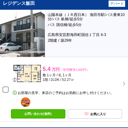
レジデンス飯田
アパート
山陽本線（ＪＲ西日本） 海田市駅/バス乗車10
分/バス 畝橋/徒歩5分
バス 国信橋/徒歩5分
広島県安芸郡海田町国信１丁目 6-3
2階建 / 築29年
5.4
万円
（管理費等2,000円）
敷 1ヶ月 / 礼 1ヶ月
1階 / 2LDK / 52.27㎡
お部屋の見学、来店のご予約はお気軽にお申し付けください。
ポンタ
部屋
お問い合わせ(無料)
お気に入り