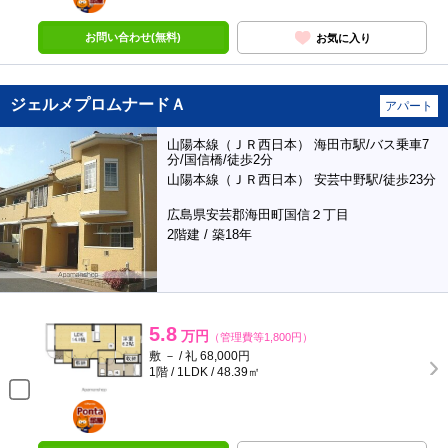
お問い合わせ(無料)
お気に入り
ジェルメプロムナードＡ
アパート
山陽本線（ＪＲ西日本） 海田市駅/バス乗車7
分/国信橋/徒歩2分
山陽本線（ＪＲ西日本） 安芸中野駅/徒歩23分
広島県安芸郡海田町国信２丁目
2階建 / 築18年
5.8
万円
（管理費等1,800円）
敷 － / 礼 68,000円
1階 / 1LDK / 48.39㎡
ポンタ
部屋