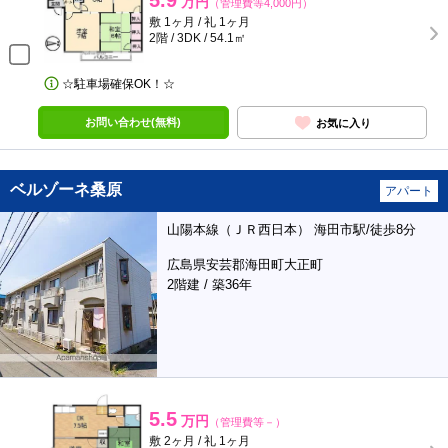
5.9
万円
（管理費等4,000円）
敷 1ヶ月 / 礼 1ヶ月
2階 / 3DK / 54.1㎡
☆駐車場確保OK！☆
お問い合わせ(無料)
お気に入り
ベルゾーネ桑原
アパート
山陽本線（ＪＲ西日本） 海田市駅/徒歩8分
広島県安芸郡海田町大正町
2階建 / 築36年
5.5
万円
（管理費等－）
敷 2ヶ月 / 礼 1ヶ月