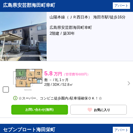
広島県安芸郡海田町幸町
アパート
山陽本線（ＪＲ西日本） 海田市駅/徒歩16分
広島県安芸郡海田町幸町
2階建 / 築30年
5.8
万円
（管理費等600円）
敷 － / 礼 1ヶ月
2階 / 3DK / 52.8㎡
☆スーパー、コンビニ徒歩圏内♪駐車場確保ＯＫ！☆
お問い合わせ(無料)
お気に入り
セブンプロート海田栄町
アパート