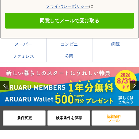
プライバシーポリシー
に
安芸郡海田町
同意してメールで受け取る
安芸郡海田町の施設一覧
スーパー
コンビニ
病院
ファミレス
公園
Previous
新着物件
条件変更
検索条件を保存
メール
賃貸・不動産アパマンショップ
広島県
市部
アパート