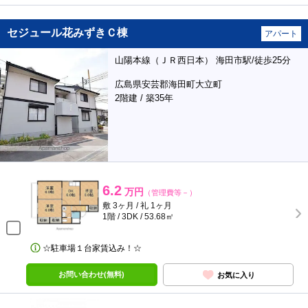
セジュール花みずきＣ棟
アパート
山陽本線（ＪＲ西日本） 海田市駅/徒歩25分
広島県安芸郡海田町大立町
2階建 / 築35年
6.2
万円
（管理費等－）
敷 3ヶ月 / 礼 1ヶ月
1階 / 3DK / 53.68㎡
☆駐車場１台家賃込み！☆
お問い合わせ(無料)
お気に入り