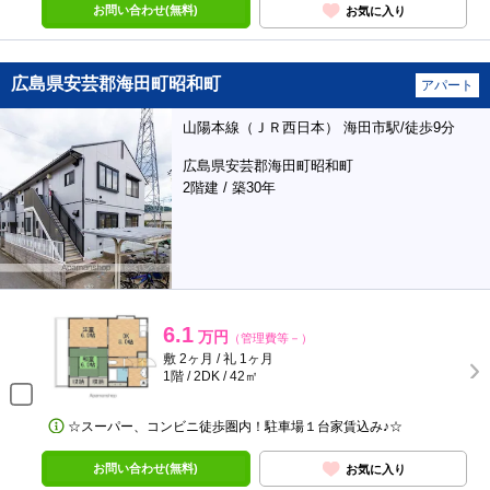
お問い合わせ(無料)
お気に入り
広島県安芸郡海田町昭和町
アパート
山陽本線（ＪＲ西日本） 海田市駅/徒歩9分
広島県安芸郡海田町昭和町
2階建 / 築30年
6.1
万円
（管理費等－）
敷 2ヶ月 / 礼 1ヶ月
1階 / 2DK / 42㎡
☆スーパー、コンビニ徒歩圏内！駐車場１台家賃込み♪☆
お問い合わせ(無料)
お気に入り