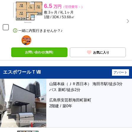
6.5
万円
（管理費等－）
敷 3ヶ月 / 礼 1ヶ月
1階 / 3DK / 53.68㎡
一緒に内覧行きませんか？♪
ポンタ
部屋
お問い合わせ(無料)
お気に入り
エスポワールＴⅧ
アパート
山陽本線（ＪＲ西日本） 海田市駅/徒歩3分
バス 新町/徒歩2分
広島県安芸郡海田町新町
2階建 / 築0年