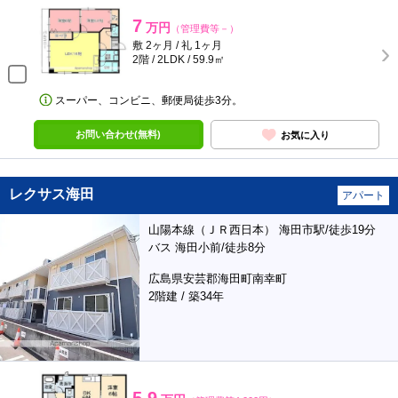
7
万円
（管理費等－）
敷 2ヶ月 / 礼 1ヶ月
2階 / 2LDK / 59.9㎡
スーパー、コンビニ、郵便局徒歩3分。
お問い合わせ(無料)
お気に入り
レクサス海田
アパート
山陽本線（ＪＲ西日本） 海田市駅/徒歩19分
バス 海田小前/徒歩8分
広島県安芸郡海田町南幸町
2階建 / 築34年