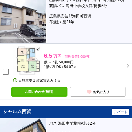
芸陽バス 海田中学校入口/徒歩5分
広島県安芸郡海田町西浜
2階建 / 築21年
6.5
万円
（管理費等3,000円）
敷 － / 礼 50,000円
1階 / 2LDK / 54.07㎡
☆駐車場１台家賃込み！☆
お問い合わせ(無料)
お気に入り
シャルム西浜
アパート
バス 海田中学校前/徒歩2分