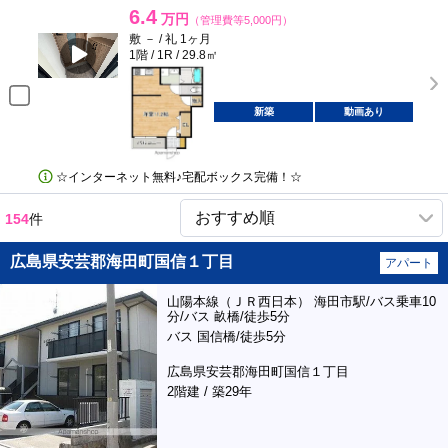
6.4
万円
（管理費等5,000円）
敷 － / 礼 1ヶ月
1階 / 1R / 29.8㎡
新築
動画あり
☆インターネット無料♪宅配ボックス完備！☆
154
件
広島県安芸郡海田町国信１丁目
アパート
山陽本線（ＪＲ西日本） 海田市駅/バス乗車10
分/バス 畝橋/徒歩5分
バス 国信橋/徒歩5分
広島県安芸郡海田町国信１丁目
2階建 / 築29年