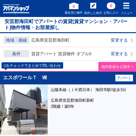
0
0
最近見た物件
お気に入り
保存した条件
メニュー
安芸郡海田町でアパートの賃貸[賃貸マンション・アパー
ト]物件情報・お部屋探し
地域・路線
広島県安芸郡海田町
変更する
条件
賃貸アパート 賃貸物件 ダブル0
変更する
□をチェックでまとめて問い合わせ
物件動画を公開中！
エスポワールＴ Ⅷ
アパート
山陽本線（ＪＲ西日本） 海田市駅/徒歩3分
広島県安芸郡海田町新町
2階建 / 築0年