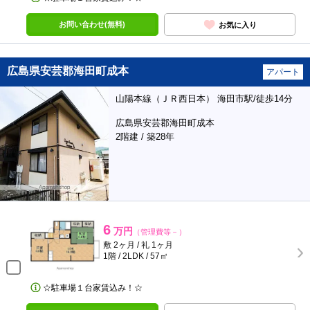
お問い合わせ(無料)
お気に入り
広島県安芸郡海田町成本
アパート
山陽本線（ＪＲ西日本） 海田市駅/徒歩14分
広島県安芸郡海田町成本
2階建 / 築28年
6
万円
（管理費等－）
敷 2ヶ月 / 礼 1ヶ月
1階 / 2LDK / 57㎡
☆駐車場１台家賃込み！☆