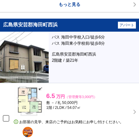
もっと見る
広島県安芸郡海田町西浜
アパート
バス 海田中学校入口/徒歩6分
バス 海田東小学校前/徒歩8分
広島県安芸郡海田町西浜
2階建 / 築21年
6.5
万円
（管理費等3,000円）
敷 － / 礼 50,000円
1階 / 2LDK / 54.07㎡
お部屋の見学、来店のご予約はお気軽にお申し付けください。
ポンタ
部屋