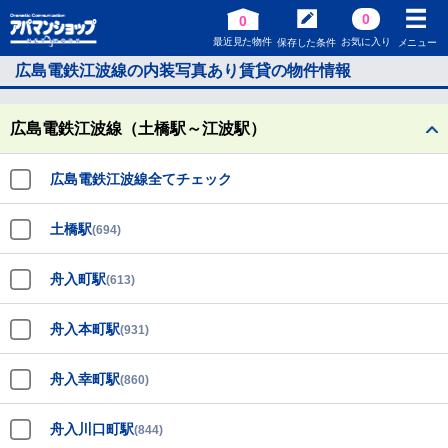
0
0
最近見た物件
お気に入り
保存した条件
メニュー
広島電鉄江波線の内装写真あり賃貸の物件情報
広島電鉄江波線（土橋駅～江波駅）
広島電鉄江波線全てチェック
土橋駅
(694)
舟入町駅
(613)
舟入本町駅
(931)
舟入幸町駅
(860)
舟入川口町駅
(844)