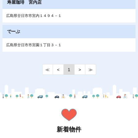
寿屋珈琲 宮内店
広島県廿日市市宮内１４９４－１
でーぶ
広島県廿日市市宮園１丁目３－１
≪
<
1
>
≫
新着物件