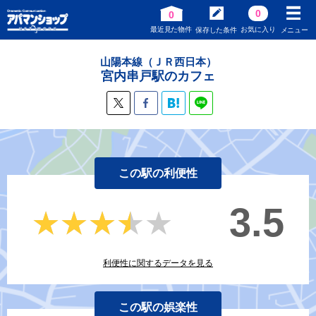
0
0
最近見た物件
お気に入り
保存した条件
メニュー
山陽本線（ＪＲ西日本）
宮内串戸駅のカフェ
この駅の利便性
3.5
★★★★★
★★★★★
利便性に関するデータを見る
この駅の娯楽性