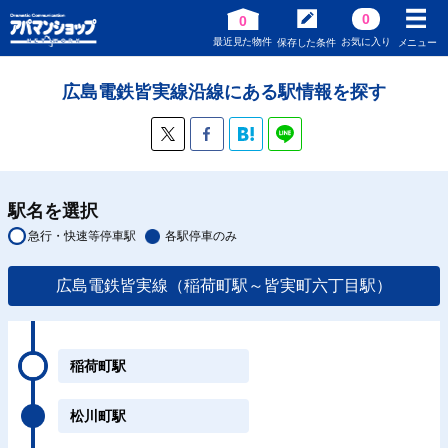
0
0
最近見た物件
お気に入り
保存した条件
メニュー
広島電鉄皆実線沿線にある駅情報を探す
駅名を選択
急行・快速等停車駅
各駅停車のみ
広島電鉄皆実線（稲荷町駅～皆実町六丁目駅）
稲荷町駅
松川町駅