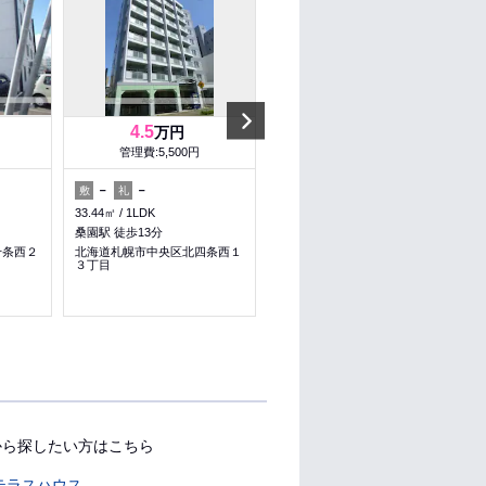
Next
4.5
3.6
万円
万円
管理費:5,500円
管理費:5,000円
－
－
－
－
敷
礼
敷
礼
33.44㎡
1LDK
25.11㎡
1LDK
桑園駅 徒歩13分
バスセンター前駅 徒歩4分
十条西２
北海道札幌市中央区北四条西１
北海道札幌市中央区南二条東２
３丁目
丁目
から探したい方はこちら
テラスハウス