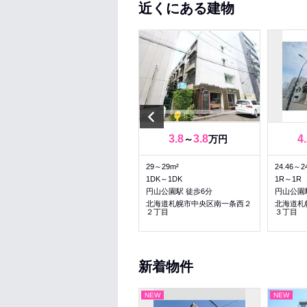
近くにある建物
Previous
13.3
13.5
3.8
3.8
4
～
万円
～
万円
62.83～62.83m²
29～29m²
24.46～2
2LDK～2LDK
1DK～1DK
1R～1R
円山公園駅 徒歩6分
円山公園駅 徒歩6分
円山公園
北海道札幌市中央区南三条西２
北海道札幌市中央区南一条西２
北海道札
３丁目
２丁目
３丁目
新着物件
NEW
NEW
NEW