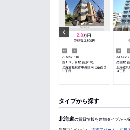
Previous
6.1
2.8
万円
万円
管理費:4,000円
管理費:3,500円
－
－
－
－
－
敷
礼
敷
礼
敷
36.16㎡
1LDK
22.59㎡
1K
33.44㎡
バスセンター前駅 徒歩10分
西１８丁目駅 徒歩10分
桑園駅 徒
北海道札幌市中央区北三条東７
北海道札幌市中央区南七条西２
北海道札
丁目
０丁目
３丁目
収納
タイプから探す
北海道
の賃貸情報を建物タイプから
賃貸マンション
賃貸アパート
戸建