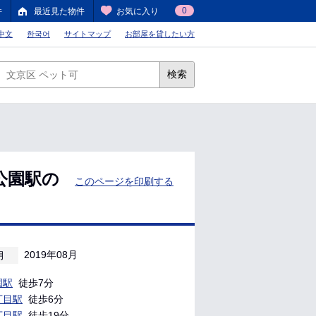
0
件
最近見た物件
お気に入り
中文
한국어
サイトマップ
お部屋を貸したい方
検索
公園駅の
このページを印刷する
2019年08月
月
園駅
徒歩7分
丁目駅
徒歩6分
丁目駅
徒歩19分