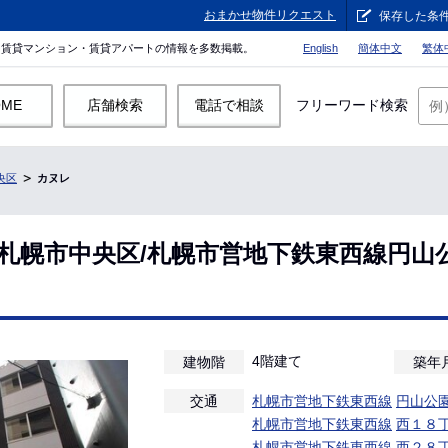
おまかせ物件リクエスト
保存した条
。賃貸マンション・賃貸アパートの情報を多数掲載。
English
簡体中文
繁体
OME
店舗検索
電話で相談
フリーワード検索
央区
カヌレ
道札幌市中央区/札幌市営地下鉄東西線円山
4階建て
建物階
築年
交通
札幌市営地下鉄東西線
円山公
札幌市営地下鉄東西線
西１８
札幌市営地下鉄東西線
西２８