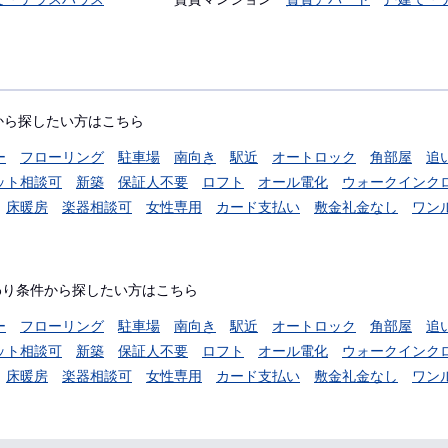
から探したい方はこちら
ー
フローリング
駐車場
南向き
駅近
オートロック
角部屋
追
ット相談可
新築
保証人不要
ロフト
オール電化
ウォークインク
床暖房
楽器相談可
女性専用
カード支払い
敷金礼金なし
ワン
わり条件から探したい方はこちら
ー
フローリング
駐車場
南向き
駅近
オートロック
角部屋
追
ット相談可
新築
保証人不要
ロフト
オール電化
ウォークインク
床暖房
楽器相談可
女性専用
カード支払い
敷金礼金なし
ワン