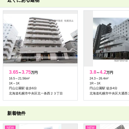
近くにある建物
3.65
3.75
3.8
4.2
～
万円
～
万円
16.5～21.56m²
24.3～26.4m²
1K～1K
1R～1K
円山公園駅 徒歩6分
円山公園駅 徒歩4分
北海道札幌市中央区北一条西２３丁目
北海道札幌市中央区大通西
新着物件
NEW
NEW