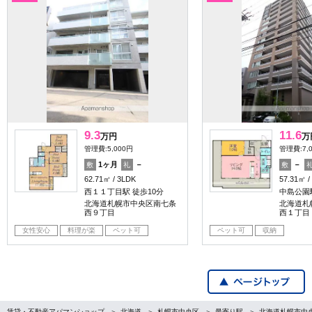
9.3
11.6
万円
万
管理費:5,000円
管理費:7,
1ヶ月
－
－
敷
礼
敷
62.71㎡
3LDK
57.31㎡
西１１丁目駅 徒歩10分
中島公園
北海道札幌市中央区南七条
北海道札
西９丁目
西１丁目
女性安心
料理が楽
ペット可
ペット可
収納
賃貸・不動産アパマンショップ
北海道
札幌市中央区
最寄り駅
北海道札幌市中