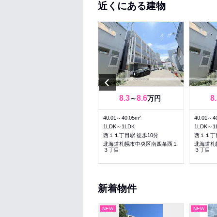
近くにある建物
Previous
6.03
6.03
8.3
8.6
8
～
万円
～
万円
30.5～30.5m²
40.01～40.05m²
40.01～4
1LDK～1LDK
1LDK～1LDK
1LDK～1
西１１丁目駅 徒歩8分
西１１丁目駅 徒歩10分
西１１丁
北海道札幌市中央区南三条西１
北海道札幌市中央区南四条西１
北海道札
３丁目
３丁目
３丁目
新着物件
NEW
NEW
NEW