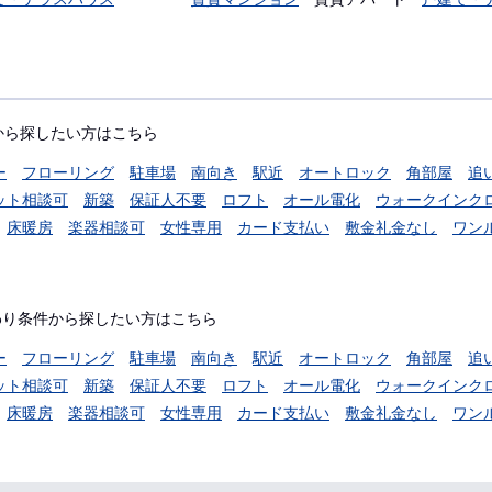
から探したい方はこちら
ー
フローリング
駐車場
南向き
駅近
オートロック
角部屋
追
ット相談可
新築
保証人不要
ロフト
オール電化
ウォークインク
床暖房
楽器相談可
女性専用
カード支払い
敷金礼金なし
ワン
わり条件から探したい方はこちら
ー
フローリング
駐車場
南向き
駅近
オートロック
角部屋
追
ット相談可
新築
保証人不要
ロフト
オール電化
ウォークインク
床暖房
楽器相談可
女性専用
カード支払い
敷金礼金なし
ワン