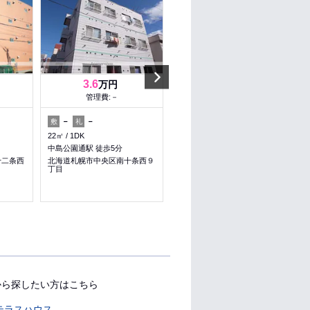
Next
3.6
6
万円
万円
管理費:－
管理費:5,000円
－
－
60,000円
－
敷
礼
敷
礼
22㎡
1DK
36.02㎡
1LDK
中島公園通駅 徒歩5分
行啓通駅 徒歩9分
十二条西
北海道札幌市中央区南十条西９
北海道札幌市中央区南十三条西
丁目
９丁目
料理が楽
収納
から探したい方はこちら
テラスハウス