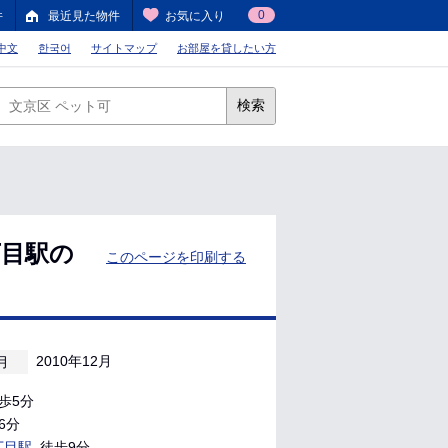
0
件
最近見た物件
お気に入り
中文
한국어
サイトマップ
お部屋を貸したい方
検索
丁目駅の
このページを印刷する
2010年12月
月
歩5分
6分
丁目駅
徒歩9分