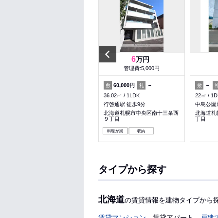
Previous
6.2
6
万円
万円
管理費:4,000円
管理費:5,000円
－
－
60,000円
－
－
敷
礼
敷
礼
敷
34.86㎡
1LDK
36.02㎡
1LDK
22㎡
1D
西線６条駅 徒歩7分
行啓通駅 徒歩9分
中島公園
北海道札幌市中央区南六条西１
北海道札幌市中央区南十三条西
北海道札
１丁目
９丁目
丁目
料理が楽
収納
パノラマ有
料理が楽
収納
タイプから探す
北海道
の賃貸情報を建物タイプから
賃貸マンション
賃貸アパート
戸建