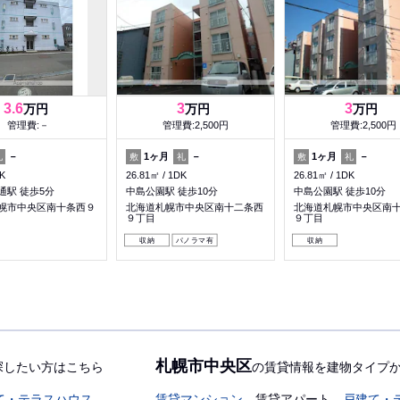
3.6
3
3
万円
万円
万円
管理費:－
管理費:2,500円
管理費:2,500円
－
1ヶ月
－
1ヶ月
－
礼
敷
礼
敷
礼
K
26.81㎡
1DK
26.81㎡
1DK
通駅 徒歩5分
中島公園駅 徒歩10分
中島公園駅 徒歩10分
幌市中央区南十条西９
北海道札幌市中央区南十二条西
北海道札幌市中央区南
９丁目
９丁目
収納
パノラマ有
収納
札幌市中央区
探したい方はこちら
の賃貸情報を建物タイプ
て・テラスハウス
賃貸マンション
賃貸アパート
戸建て・