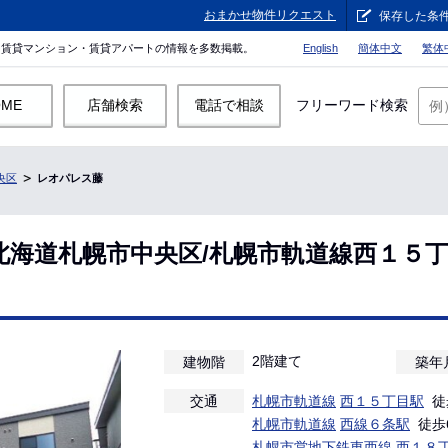
おまかせ物件リクエスト
保存した条
。賃貸マンション・賃貸アパートの情報を多数掲載。
English
簡体中文
繁体
OME
店舗検索
電話で相談
フリーワード検索
央区
レオパレス藤
北海道札幌市中央区/札幌市軌道線西１５
2階建て
建物階
築年
交通
札幌市軌道線
西１５丁目駅
徒
札幌市軌道線
西線６条駅
徒歩
札幌市営地下鉄東西線
西１８