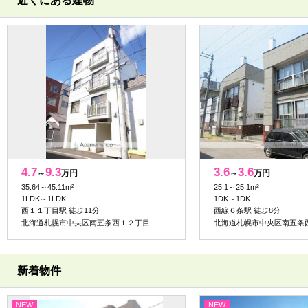
近くにある建物
4.7
9.3
3.6
3.6
～
万円
～
万円
35.64～45.11m²
25.1～25.1m²
1LDK～1LDK
1DK～1DK
西１１丁目駅 徒歩11分
西線６条駅 徒歩8分
北海道札幌市中央区南五条西１２丁目
北海道札幌市中央区南五条
新着物件
NEW
NEW