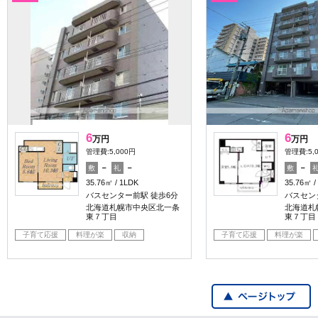
6
6
万円
万円
管理費:5,000円
管理費:5,
－
－
－
敷
礼
敷
35.76㎡
1LDK
35.76㎡
バスセンター前駅 徒歩6分
バスセン
北海道札幌市中央区北一条
北海道札
東７丁目
東７丁目
子育て応援
料理が楽
収納
子育て応援
料理が楽