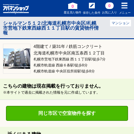
0
0
最近見た物件
お気に入り
保存した条件
メニュー
シャルマン５１２/北海道札幌市中央区/札幌
マンション
市営地下鉄東西線西１１丁目駅の賃貸物件情
報
4階建て / 築31年 / 鉄筋コンクリート
北海道札幌市中央区南五条西１２丁目
札幌市営地下鉄東西線 西１１丁目駅/徒歩7分
札幌市軌道線 西線６条駅/徒歩8分
札幌市軌道線 中央区役所前駅/徒歩8分
こちらの建物は現在掲載を行っておりません。
※本サイトで過去に掲載された情報を元に作成しています。
同じ市区で空室物件を探す