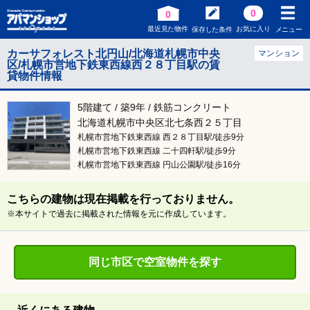
0
0
最近見た物件
お気に入り
保存した条件
メニュー
カーサフォレスト北円山/北海道札幌市中央
マンション
区/札幌市営地下鉄東西線西２８丁目駅の賃
貸物件情報
5階建て / 築9年 / 鉄筋コンクリート
北海道札幌市中央区北七条西２５丁目
札幌市営地下鉄東西線 西２８丁目駅/徒歩9分
札幌市営地下鉄東西線 二十四軒駅/徒歩9分
札幌市営地下鉄東西線 円山公園駅/徒歩16分
こちらの建物は現在掲載を行っておりません。
※本サイトで過去に掲載された情報を元に作成しています。
同じ市区で空室物件を探す