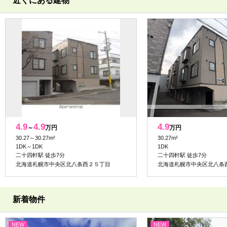
近くにある建物
4.9
4.9
4.9
～
万円
万円
30.27～30.27m²
30.27m²
1DK～1DK
1DK
二十四軒駅 徒歩7分
二十四軒駅 徒歩7分
北海道札幌市中央区北八条西２５丁目
北海道札幌市中央区北八条
新着物件
NEW
NEW