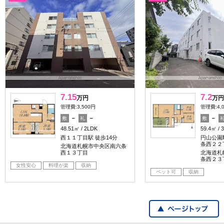
7.15
7.2
万円
万円
管理費:3,500円
管理費:4,
－
－
－
敷
礼
敷
48.51㎡
2LDK
59.4㎡
西１１丁目駅 徒歩14分
円山公園
条西２２
北海道札幌市中央区南六条
西１３丁目
北海道札
条西２３
女性安心
料理が楽
収納
ペット可
収納