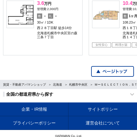
3.6
10.4
万円
万
管理費:2,000円
管理費:10
－
－
1ヶ
敷
礼
敷
30㎡
1DK
108.23㎡
西２８丁目駅 徒歩14分
西１８丁
北海道札幌市中央区宮の森
北海道札
三条７丁目
西１４丁
女性安心
料理が楽
賃貸・不動産アパマンショップ
北海道
札幌市中央区
ＭーＳＥＬＥＣＴＩＯＮ．Ｓ
全国の都道府県から探す
企業・IR情報
サイトポリシー
プライバシーポリシー
運営会社について
©APAMAN Co.,Ltd.