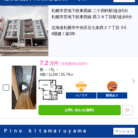
札幌市営地下鉄東西線 二十四軒駅/徒歩5分
札幌市営地下鉄東西線 西２８丁目駅/徒歩6分
北海道札幌市中央区北七条西２７丁目 3-5
4階建 / 築3年
7.2
万円
（管理費等5,000円）
敷 － / 礼 －
4階 / 1LDK / 35.79㎡
BunChinPAY
ポンタ
部屋
パノラマ
動画あり
お問い合わせ(無料)
Ｐｉｎｏ ｋｉｔａｍａｒｕｙａｍａ
マンション