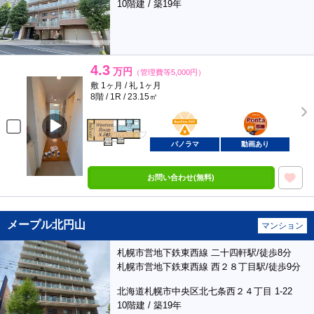
10階建 / 築19年
4.3
万円
（管理費等5,000円）
敷 1ヶ月 / 礼 1ヶ月
8階 / 1R / 23.15㎡
BunChinPAY
ポンタ
部屋
パノラマ
動画あり
お問い合わせ(無料)
メープル北円山
マンション
札幌市営地下鉄東西線 二十四軒駅/徒歩8分
札幌市営地下鉄東西線 西２８丁目駅/徒歩9分
北海道札幌市中央区北七条西２４丁目 1-22
10階建 / 築19年