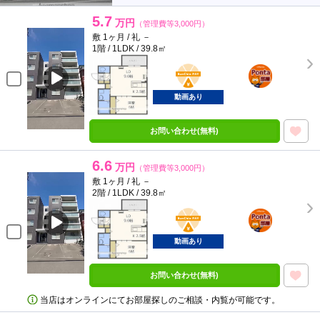
5.7
万円
（管理費等3,000円）
敷 1ヶ月 / 礼 －
1階 / 1LDK / 39.8㎡
BunChinPAY
ポンタ
部屋
動画あり
お問い合わせ(無料)
6.6
万円
（管理費等3,000円）
敷 1ヶ月 / 礼 －
2階 / 1LDK / 39.8㎡
BunChinPAY
ポンタ
部屋
動画あり
お問い合わせ(無料)
当店はオンラインにてお部屋探しのご相談・内覧が可能です。