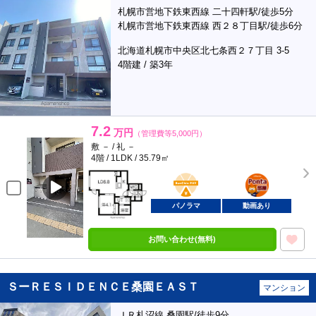
札幌市営地下鉄東西線 二十四軒駅/徒歩5分
札幌市営地下鉄東西線 西２８丁目駅/徒歩6分
北海道札幌市中央区北七条西２７丁目 3-5
4階建 / 築3年
7.2
万円
（管理費等5,000円）
敷 － / 礼 －
4階 / 1LDK / 35.79㎡
BunChinPAY
ポンタ
部屋
パノラマ
動画あり
お問い合わせ(無料)
ＳーＲＥＳＩＤＥＮＣＥ桑園ＥＡＳＴ
マンション
ＪＲ札沼線 桑園駅/徒歩9分