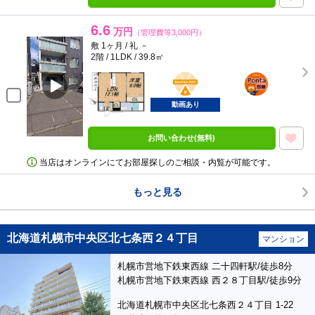
6.6
万円
（管理費等3,000円）
敷 1ヶ月 / 礼 －
2階 / 1LDK / 39.8㎡
BunChinPAY
ポンタ
部屋
動画あり
お問い合わせ(無料)
当店はオンラインにてお部屋探しのご相談・内覧が可能です。
もっと見る
北海道札幌市中央区北七条西２４丁目
マンション
札幌市営地下鉄東西線 二十四軒駅/徒歩8分
札幌市営地下鉄東西線 西２８丁目駅/徒歩9分
北海道札幌市中央区北七条西２４丁目 1-22