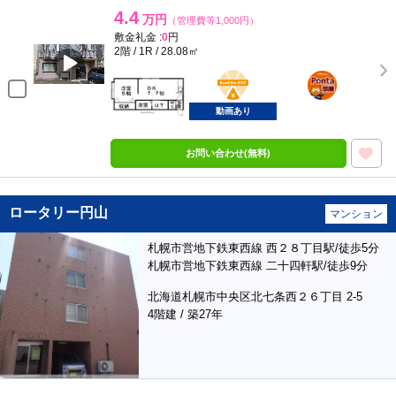
4.4
万円
（管理費等1,000円）
敷金礼金 :
0
円
2階 / 1R / 28.08㎡
BunChinPAY
ポンタ
部屋
動画あり
お問い合わせ(無料)
ロータリー円山
マンション
札幌市営地下鉄東西線 西２８丁目駅/徒歩5分
札幌市営地下鉄東西線 二十四軒駅/徒歩9分
北海道札幌市中央区北七条西２６丁目 2-5
4階建 / 築27年