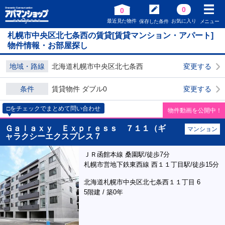
0
0
最近見た物件
お気に入り
保存した条件
メニュー
札幌市中央区北七条西の賃貸[賃貸マンション・アパート]
物件情報・お部屋探し
地域・路線
北海道札幌市中央区北七条西
変更する
条件
賃貸物件 ダブル0
変更する
□をチェックでまとめて問い合わせ
物件動画を公開中！
Ｇａｌａｘｙ Ｅｘｐｒｅｓｓ ７１１（ギ
マンション
ャラクシーエクスプレス７
ＪＲ函館本線 桑園駅/徒歩7分
札幌市営地下鉄東西線 西１１丁目駅/徒歩15分
北海道札幌市中央区北七条西１１丁目 6
5階建 / 築0年