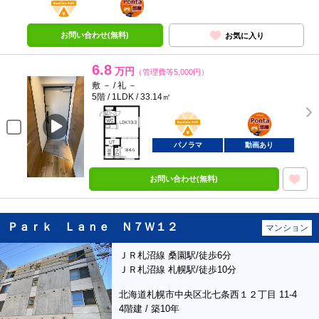
部屋
お問い合わせ(無料)
お気に入り
6.8
万円
（管理費等5,000円）
敷 － / 礼 －
5階 / 1LDK / 33.14㎡
BunChinPAY
ポンタ
部屋
パノラマ
動画あり
お問い合わせ(無料)
Ｐａｒｋ Ｌａｎｅ Ｎ７Ｗ１２
マンション
ＪＲ札沼線 桑園駅/徒歩6分
ＪＲ札沼線 札幌駅/徒歩10分
北海道札幌市中央区北七条西１２丁目 11-4
4階建 / 築10年