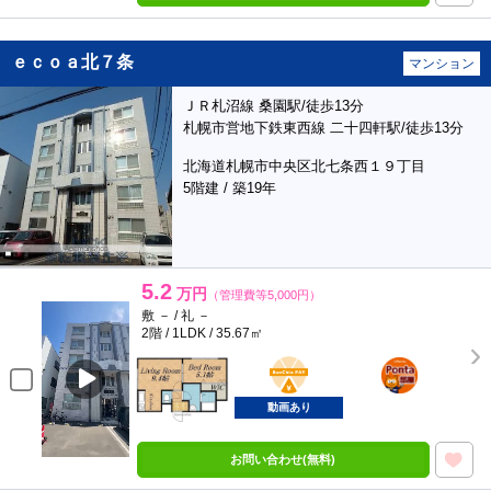
ｅｃｏａ北７条
マンション
ＪＲ札沼線 桑園駅/徒歩13分
札幌市営地下鉄東西線 二十四軒駅/徒歩13分
北海道札幌市中央区北七条西１９丁目
5階建 / 築19年
5.2
万円
（管理費等5,000円）
敷 － / 礼 －
2階 / 1LDK / 35.67㎡
BunChinPAY
ポンタ
部屋
動画あり
お問い合わせ(無料)