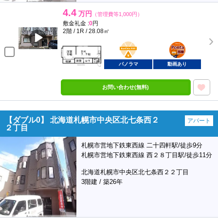
4.4
万円
（管理費等1,000円）
敷金礼金 :
0
円
2階 / 1R / 28.08㎡
BunChinPAY
ポンタ
部屋
パノラマ
動画あり
お問い合わせ(無料)
【ダブル0】 北海道札幌市中央区北七条西２
アパート
２丁目
札幌市営地下鉄東西線 二十四軒駅/徒歩9分
札幌市営地下鉄東西線 西２８丁目駅/徒歩11分
北海道札幌市中央区北七条西２２丁目
3階建 / 築26年