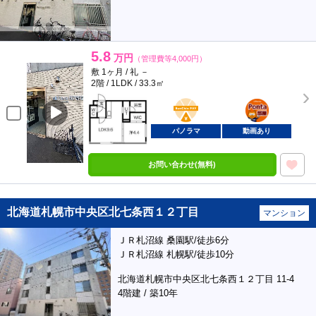
5.8
万円
（管理費等4,000円）
敷 1ヶ月 / 礼 －
2階 / 1LDK / 33.3㎡
BunChinPAY
ポンタ
部屋
パノラマ
動画あり
お問い合わせ(無料)
北海道札幌市中央区北七条西１２丁目
マンション
ＪＲ札沼線 桑園駅/徒歩6分
ＪＲ札沼線 札幌駅/徒歩10分
北海道札幌市中央区北七条西１２丁目 11-4
4階建 / 築10年