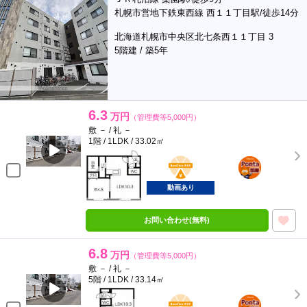
札幌市営地下鉄東西線 西１１丁目駅/徒歩14分
北海道札幌市中央区北七条西１１丁目 3
5階建 / 築5年
6.3
万円
（管理費等5,000円）
敷 － / 礼 －
1階 / 1LDK / 33.02㎡
BunChinPAY
ポンタ
部屋
動画あり
お問い合わせ(無料)
6.8
万円
（管理費等5,000円）
敷 － / 礼 －
5階 / 1LDK / 33.14㎡
BunChinPAY
ポンタ
部屋