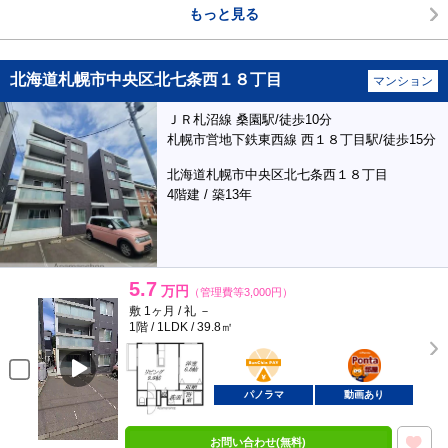
もっと見る
北海道札幌市中央区北七条西１８丁目
マンション
ＪＲ札沼線 桑園駅/徒歩10分
札幌市営地下鉄東西線 西１８丁目駅/徒歩15分
北海道札幌市中央区北七条西１８丁目
4階建 / 築13年
5.7
万円
（管理費等3,000円）
敷 1ヶ月 / 礼 －
1階 / 1LDK / 39.8㎡
BunChinPAY
ポンタ
部屋
パノラマ
動画あり
お問い合わせ(無料)