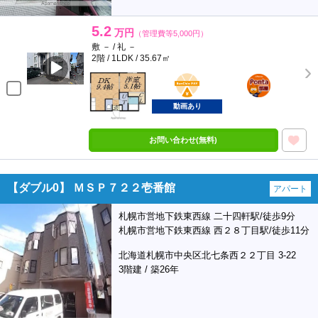
5.2
万円
（管理費等5,000円）
敷 － / 礼 －
2階 / 1LDK / 35.67㎡
BunChinPAY
ポンタ
部屋
動画あり
お問い合わせ(無料)
【ダブル0】 ＭＳＰ７２２壱番館
アパート
札幌市営地下鉄東西線 二十四軒駅/徒歩9分
札幌市営地下鉄東西線 西２８丁目駅/徒歩11分
北海道札幌市中央区北七条西２２丁目 3-22
3階建 / 築26年