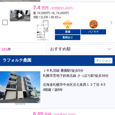
7.4
万円
（管理費等5,000円）
敷 74,000円 / 礼 74,000円
3階 / 1LDK / 36.65㎡
BunChinPAY
ポンタ
部屋
新築
パノラマ
動画あり
101
件
ラフォルテ桑園
マンション
ＪＲ札沼線 桑園駅/徒歩5分
札幌市営地下鉄南北線 さっぽろ駅/徒歩16分
北海道札幌市中央区北七条西１３丁目 4-3
4階建 / 築8年
6.55
万円
（管理費等5,000円）