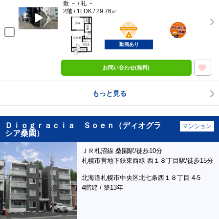
敷 － / 礼 －
2階 / 1LDK / 29.76㎡
BunChinPAY
ポンタ
部屋
動画あり
お問い合わせ(無料)
もっと見る
Ｄｉｏｇｒａｃｉａ Ｓｏｅｎ（ディオグラ
マンション
シア桑園）
ＪＲ札沼線 桑園駅/徒歩10分
札幌市営地下鉄東西線 西１８丁目駅/徒歩15分
北海道札幌市中央区北七条西１８丁目 4-5
4階建 / 築13年