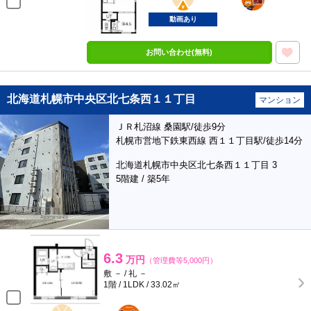
動画あり
お問い合わせ(無料)
北海道札幌市中央区北七条西１１丁目
マンション
ＪＲ札沼線 桑園駅/徒歩9分
札幌市営地下鉄東西線 西１１丁目駅/徒歩14分
北海道札幌市中央区北七条西１１丁目 3
5階建 / 築5年
6.3
万円
（管理費等5,000円）
敷 － / 礼 －
1階 / 1LDK / 33.02㎡
BunChinPAY
ポンタ