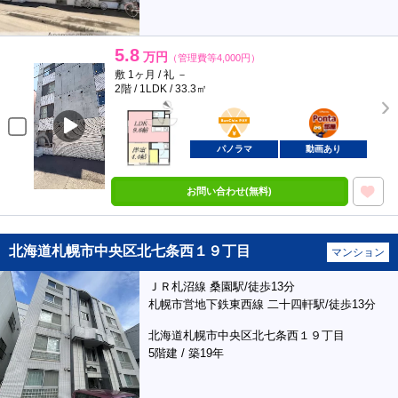
5.8
万円
（管理費等4,000円）
敷 1ヶ月 / 礼 －
2階 / 1LDK / 33.3㎡
BunChinPAY
ポンタ
部屋
パノラマ
動画あり
お問い合わせ(無料)
北海道札幌市中央区北七条西１９丁目
マンション
ＪＲ札沼線 桑園駅/徒歩13分
札幌市営地下鉄東西線 二十四軒駅/徒歩13分
北海道札幌市中央区北七条西１９丁目
5階建 / 築19年