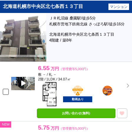
北海道札幌市中央区北七条西１３丁目
マンション
ＪＲ札沼線 桑園駅/徒歩5分
札幌市営地下鉄南北線 さっぽろ駅/徒歩16分
北海道札幌市中央区北七条西１３丁目
4階建 / 築8年
6.55
万円
（管理費等5,000円）
敷 － / 礼 －
2階 / 1LDK / 34.07㎡
BunChinPAY
ポンタ
部屋
動画あり
お問い合わせ(無料)
NEW
5.75
万円
（管理費等5,000円）