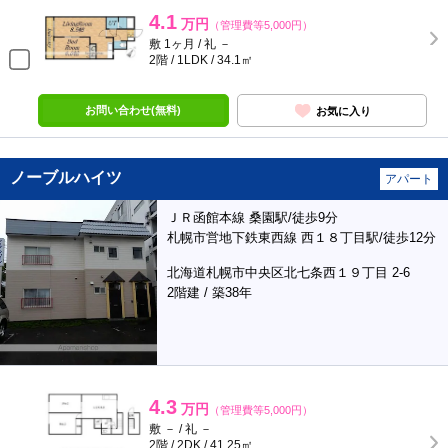
4.1
万円
（管理費等5,000円）
敷 1ヶ月 / 礼 －
2階 / 1LDK / 34.1㎡
お問い合わせ(無料)
お気に入り
ノーブルハイツ
アパート
ＪＲ函館本線 桑園駅/徒歩9分
札幌市営地下鉄東西線 西１８丁目駅/徒歩12分
北海道札幌市中央区北七条西１９丁目 2-6
2階建 / 築38年
4.3
万円
（管理費等5,000円）
敷 － / 礼 －
2階 / 2DK / 41.25㎡