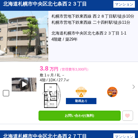
北海道札幌市中央区北七条西２３丁目
マンション
札幌市営地下鉄東西線 西２８丁目駅/徒歩10分
札幌市営地下鉄東西線 二十四軒駅/徒歩11分
北海道札幌市中央区北七条西２３丁目 1-1
4階建 / 築29年
3.8
万円
（管理費等3,000円）
敷 1ヶ月 / 礼 －
4階 / 1DK / 27.7㎡
BunChinPAY
ポンタ
部屋
動画あり
お問い合わせ(無料)
北海道札幌市中央区北七条西２７丁目
マンション