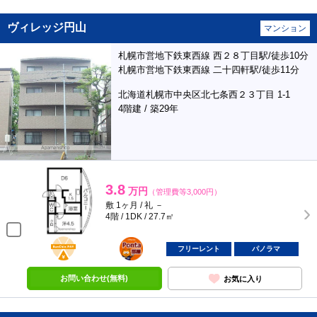
ヴィレッジ円山
マンション
札幌市営地下鉄東西線 西２８丁目駅/徒歩10分
札幌市営地下鉄東西線 二十四軒駅/徒歩11分
北海道札幌市中央区北七条西２３丁目 1-1
4階建 / 築29年
3.8
万円
（管理費等3,000円）
敷 1ヶ月 / 礼 －
4階 / 1DK / 27.7㎡
BunChinPAY
ポンタ
部屋
フリーレント
パノラマ
お問い合わせ(無料)
お気に入り