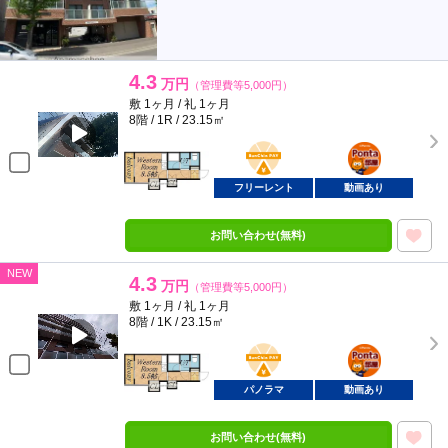
4.3
万円
（管理費等5,000円）
敷 1ヶ月 / 礼 1ヶ月
8階 / 1R / 23.15㎡
BunChinPAY
ポンタ
部屋
フリーレント
動画あり
お問い合わせ(無料)
NEW
4.3
万円
（管理費等5,000円）
敷 1ヶ月 / 礼 1ヶ月
8階 / 1K / 23.15㎡
BunChinPAY
ポンタ
部屋
パノラマ
動画あり
お問い合わせ(無料)