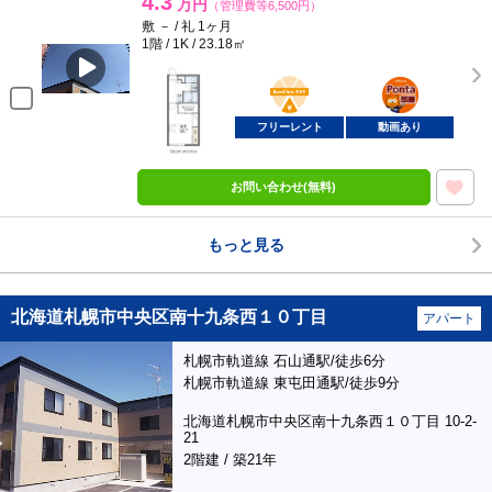
4.3
万円
（管理費等6,500円）
敷 － / 礼 1ヶ月
1階 / 1K / 23.18㎡
BunChinPAY
ポンタ
部屋
フリーレント
動画あり
お問い合わせ(無料)
もっと見る
北海道札幌市中央区南十九条西１０丁目
アパート
札幌市軌道線 石山通駅/徒歩6分
札幌市軌道線 東屯田通駅/徒歩9分
北海道札幌市中央区南十九条西１０丁目 10-2-
21
2階建 / 築21年