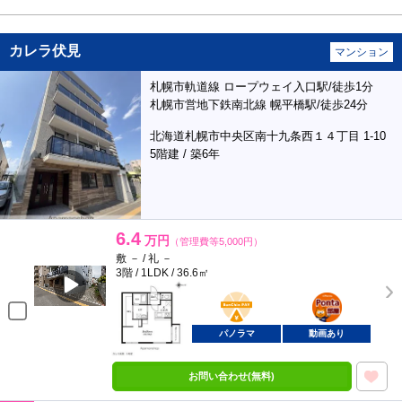
カレラ伏見
マンション
札幌市軌道線 ロープウェイ入口駅/徒歩1分
札幌市営地下鉄南北線 幌平橋駅/徒歩24分
北海道札幌市中央区南十九条西１４丁目 1-10
5階建 / 築6年
6.4
万円
（管理費等5,000円）
敷 － / 礼 －
3階 / 1LDK / 36.6㎡
BunChinPAY
ポンタ
部屋
パノラマ
動画あり
お問い合わせ(無料)