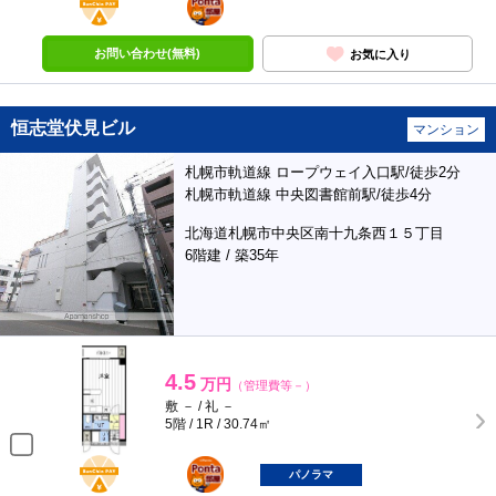
部屋
お問い合わせ(無料)
お気に入り
恒志堂伏見ビル
マンション
札幌市軌道線 ロープウェイ入口駅/徒歩2分
札幌市軌道線 中央図書館前駅/徒歩4分
北海道札幌市中央区南十九条西１５丁目
6階建 / 築35年
4.5
万円
（管理費等－）
敷 － / 礼 －
5階 / 1R / 30.74㎡
BunChinPAY
ポンタ
部屋
パノラマ