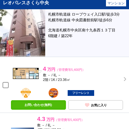
レオパレスさくら中央
マンション
札幌市軌道線 ロープウェイ入口駅/徒歩3分
札幌市軌道線 中央図書館前駅/徒歩6分
北海道札幌市中央区南十九条西１３丁目
6階建 / 築22年
4
万円
（管理費等5,400円）
敷 － / 礼 －
2階 / 1K / 23.36㎡
BunChinPAY
ポンタ
部屋
フリーレント
お問い合わせ(無料)
お気に入り
4.3
万円
（管理費等5,400円）
敷 － / 礼 －