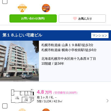
BunChinPAY
ポンタ
部屋
お問い合わせ(無料)
お気に入り
第１８ふじい宅建ビル
マンション
札幌市軌道線 山鼻１９条駅/徒歩3分
札幌市軌道線 幌南小学校前駅/徒歩6分
北海道札幌市中央区南十九条西８丁目
10階建 / 築34年
4.8
万円
（管理費等10,000円）
敷 1ヶ月 / 礼 －
5階 / 1LDK / 42.9㎡
BunChinPAY
ポンタ