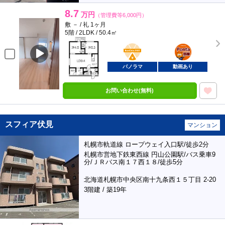
8.7
万円
（管理費等6,000円）
敷 － / 礼 1ヶ月
5階 / 2LDK / 50.4㎡
BunChinPAY
ポンタ
部屋
パノラマ
動画あり
お問い合わせ(無料)
スフィア伏見
マンション
札幌市軌道線 ロープウェイ入口駅/徒歩2分
札幌市営地下鉄東西線 円山公園駅/バス乗車9
分/ＪＲバス南１７西１８/徒歩5分
北海道札幌市中央区南十九条西１５丁目 2-20
3階建 / 築19年