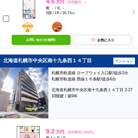
4.5
万円
（管理費等－）
敷 － / 礼 －
5階 / 1R / 30.74㎡
BunChinPAY
ポンタ
部屋
お問い合わせ(無料)
お気に入り
北海道札幌市中央区南十九条西１４丁目
マンション
札幌市軌道線 ロープウェイ入口駅/徒歩2分
札幌市軌道線 西線１６条駅/徒歩6分
北海道札幌市中央区南十九条西１４丁目 2-27
10階建 / 築9年
9.2
万円
（管理費等7,000円）