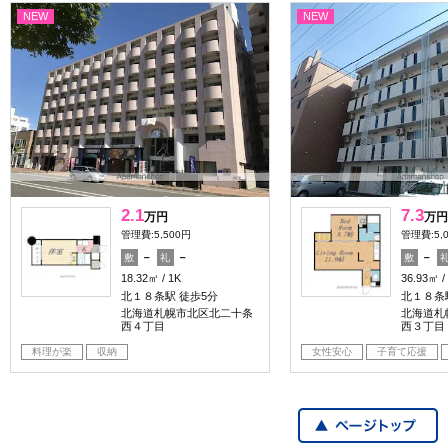
NEW
NEW
2.1
7.3
万円
万円
管理費:5,500円
管理費:5,
－
－
－
敷
礼
敷
18.32㎡
1K
36.93㎡
北１８条駅 徒歩5分
北１８条
北海道札幌市北区北二十条
北海道札
西４丁目
西３丁目
料理が楽
収納
女性安心
子育て応援