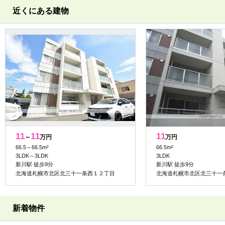
近くにある建物
11
11
11
～
万円
万円
66.5～66.5m²
66.5m²
3LDK～3LDK
3LDK
新川駅 徒歩9分
新川駅 徒歩9分
北海道札幌市北区北三十一条西１２丁目
北海道札幌市北区北三十一
新着物件