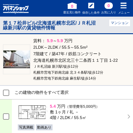
0
0
最近見た物件
お気に入り
保存した条件
メニュー
第１７松井ビル/北海道札幌市北区/ＪＲ札沼
マンション
線新川駅の賃貸物件情報
賃料：
5.9
～
5.9
万円
2LDK～2LDK / 55.5～55.5m²
7階建て / 築47年 / 鉄筋コンクリート
北海道札幌市北区北三十二条西１１丁目 1-22
ＪＲ札沼線 新川駅/徒歩12分
札幌市営地下鉄南北線 北３４条駅/徒歩12分
札幌市営地下鉄南北線 麻生駅/徒歩14分
この建物の物件をすべて選択
5.4
万円
（管理費等5,000円）
敷 1ヶ月 / 礼 －
4階 / 2LDK / 55.5㎡
写真満載
動画あり