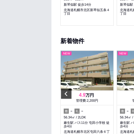
新琴似駅 徒歩7分
新琴似駅 徒歩14分
新琴似駅 
北海道札幌市北区新琴似六条１
北海道札幌市北区新琴似五条４
北海道札
丁目
丁目
丁目
新着物件
NEW
NEW
NEW
Previous
4.9
4.9
万円
万円
管理費:4,000円
管理費:2,200円
－
－
－
－
－
敷
礼
敷
礼
敷
27.83㎡
1DK
56.34㎡
2LDK
56.34㎡
北１８条駅 徒歩9分
麻生駅 バス11分 屯田小学校 徒
麻生駅 バ
歩4分
歩4分
北海道札幌市北区北二十条西７
丁目
北海道札幌市北区屯田六条６丁
北海道札