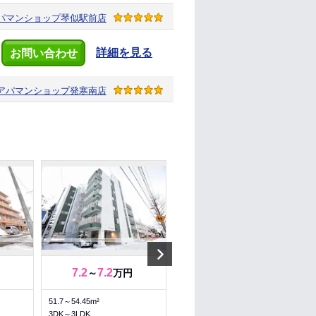
パマンショップ
琴似駅前店
詳細を見る
お問い合わせ
アパマンショップ
発寒南店
Next
7.2
7.2
8.4
～
万円
万円
51.7～54.45m²
59.62m²
3DK～3LDK
2LDK