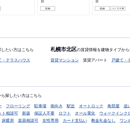
目
目
収納
収納
パノラマ有
札幌市北区
探したい方はこちら
の賃貸情報を建物タイプから
て・テラスハウス
賃貸マンション
賃貸アパート
戸建て・
から探したい方はこちら
ー
フローリング
駐車場
南向き
駅近
オートロック
角部屋
追
ット相談可
新築
保証人不要
ロフト
オール電化
ウォークインク
床暖房
楽器相談可
女性専用
カード支払い
敷金礼金なし
ワン