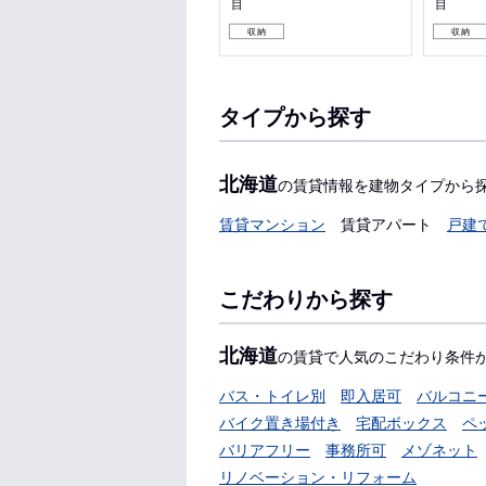
目
目
女性安心
ペット可
収納
収納
収納
タイプから探す
北海道
の賃貸情報を建物タイプから
賃貸マンション
賃貸アパート
戸建
こだわりから探す
北海道
の賃貸で人気のこだわり条件
バス・トイレ別
即入居可
バルコニ
バイク置き場付き
宅配ボックス
ペ
バリアフリー
事務所可
メゾネット
リノベーション・リフォーム