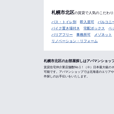
札幌市北区
の賃貸で人気のこだわり
バス・トイレ別
即入居可
バルコニ
バイク置き場付き
宅配ボックス
ペ
バリアフリー
事務所可
メゾネット
リノベーション・リフォーム
札幌市北区のお部屋探しはアパマンショッ
賃貸住宅仲介業店舗数No.1！（※）日本最大級
可能です。アパマンショップでは北海道のエリアや
件探しのお手伝いをいたします。