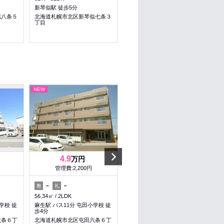
新琴似駅 徒歩5分
新琴似駅 徒歩17分
似八条５
北海道札幌市北区新琴似七条３
北海道札幌市北区新琴似五条６
丁目
丁目
NEW
NEW
Next
4.9
4.9
万円
万円
管理費:2,200円
管理費:2,200円
－
－
－
－
敷
礼
敷
礼
56.34㎡
2LDK
56.34㎡
2LDK
学校 徒
麻生駅 バス11分 屯田小学校 徒
麻生駅 バス11分 屯田小学校 徒
歩4分
歩4分
六条６丁
北海道札幌市北区屯田六条６丁
北海道札幌市北区屯田六条６丁