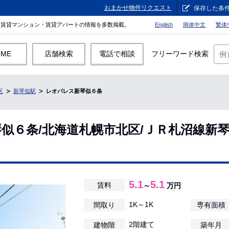
おまかせ物件リクエスト
保存した条
。賃貸マンション・賃貸アパートの情報を多数掲載。
English
簡体中文
繁体
OME
店舗検索
電話で相談
フリーワード検索
区
新琴似駅
レオパレス新琴似６条
似６条/北海道札幌市北区/ＪＲ札沼線新
5.1
5.1
賃料
～
万円
1K～1K
間取り
専有面積
2階建て
建物階
築年月