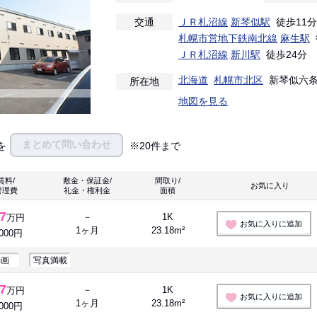
交通
ＪＲ札沼線
新琴似駅
徒歩11分
札幌市営地下鉄南北線
麻生駅
ＪＲ札沼線
新川駅
徒歩24分
北海道
札幌市北区
新琴似六条４
所在地
地図を見る
まとめて問い合わせ
を
※20件まで
賃料/
敷金・保証金/
間取り/
お気に入り 
管理費
礼金・権利金
面積
.7
－
1K
万円
お気に入りに追加
1ヶ月
23.18m²
,000円
動画
写真満載
.7
－
1K
万円
お気に入りに追加
1ヶ月
23.18m²
,000円