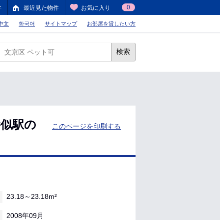
0
件
最近見た物件
お気に入り
中文
한국어
サイトマップ
お部屋を貸したい方
検索
琴似駅の
このページを印刷する
23.18～23.18m²
2008年09月