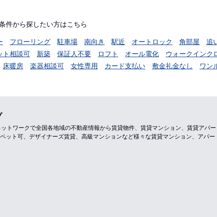
条件から探したい方はこちら
ー
フローリング
駐車場
南向き
駅近
オートロック
角部屋
追
ット相談可
新築
保証人不要
ロフト
オール電化
ウォークインク
床暖房
楽器相談可
女性専用
カード支払い
敷金礼金なし
ワン
プ
のネットワークで全国各地域の不動産情報から賃貸物件、賃貸マンション、賃貸アパ
ペット可、デザイナーズ賃貸、高級マンションなど様々な賃貸マンション、アパー