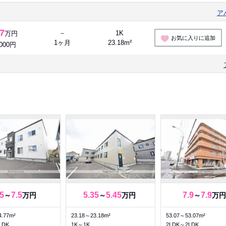
ア
.7
－
1K
万円
お気に入りに追加
1ヶ月
23.18m²
,000円
.5
7.5
5.35
5.45
7.9
7.9
～
万円
～
万円
～
万円
4.77m²
23.18～23.18m²
53.07～53.07m²
LDK
1K～1K
2LDK～2LDK