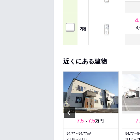
4
4
2階
近くにある建物
Previous
9.8
9.8
7.5
7.5
7
～
万円
～
万円
71～71m²
54.77～54.77m²
54.77～5
3LDK～3LDK
2LDK～2LDK
2LDK～2