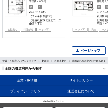
管理費:4,000円
管理費:2,
－
－
－
敷
礼
敷
29.67㎡
1DK
27㎡
1D
北２４条駅 徒歩5分
新川駅 徒
北海道札幌市北区北二十二
北海道札
条西３丁目
条西１４
女性安心
料理が楽
ペット可
ペット可
収納
パノ
賃貸・不動産アパマンショップ
北海道
札幌市北区
北海道札幌市北区北十四条西１
全国の都道府県から探す
企業・IR情報
サイトポリシー
プライバシーポリシー
運営会社について
©APAMAN Co.,Ltd.