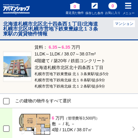
0
0
最近見た物件
お気に入り
保存した条件
メニュー
北海道札幌市北区北十四条西１丁目/北海道
マンション
札幌市北区/札幌市営地下鉄東豊線北１３条
東駅の賃貸物件情報
賃料：
6.35
～
6.35
万円
1LDK～1LDK / 38.07～38.07m²
4階建て / 築20年 / 鉄筋コンクリート
北海道札幌市北区北十四条西１丁目
札幌市営地下鉄東豊線 北１３条東駅/徒歩5分
札幌市営地下鉄南北線 北１８条駅/徒歩9分
札幌市営地下鉄南北線 北１２条駅/徒歩9分
この建物の物件をすべて選択
6
万円
（管理費等3,500円）
敷 － / 礼 －
4階 / 1LDK / 38.07㎡