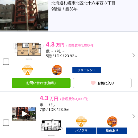
北海道札幌市北区北十六条西３丁目
9階建 / 築36年
4.3
万円
（管理費等3,000円）
敷 － / 礼 －
5階 / 1DK / 23.92㎡
BunChinPAY
ポンタ
部屋
フリーレント
お問い合わせ(無料)
お気に入り
4.3
万円
（管理費等3,000円）
敷 － / 礼 －
7階 / 1DK / 23.9㎡
BunChinPAY
ポンタ
部屋
パノラマ
動画あり