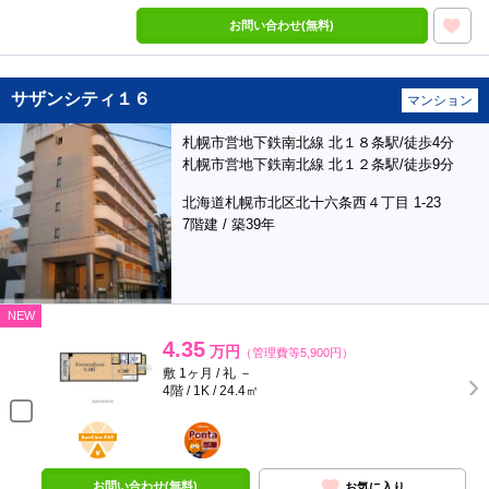
お問い合わせ(無料)
サザンシティ１６
マンション
札幌市営地下鉄南北線 北１８条駅/徒歩4分
札幌市営地下鉄南北線 北１２条駅/徒歩9分
北海道札幌市北区北十六条西４丁目 1-23
7階建 / 築39年
NEW
4.35
万円
（管理費等5,900円）
敷 1ヶ月 / 礼 －
4階 / 1K / 24.4㎡
BunChinPAY
ポンタ
部屋
お問い合わせ(無料)
お気に入り