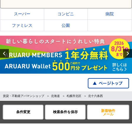
札幌市北区の施設一覧
スーパー
コンビニ
病院
ファミレス
公園
Previous
賃貸・不動産アパマンショップ
北海道
札幌市北区
北十六条西
全国の都道府県から探す
新着物件
条件変更
検索条件を保存
メール
企業・IR情報
サイトポリシー