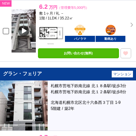
NEW
6.2
万円
（管理費等5,000円）
敷 1ヶ月 / 礼 －
1階 / 1LDK / 35.22㎡
BunChinPAY
ポンタ
部屋
パノラマ
動画あり
お問い合わせ(無料)
グラン・フェリア
マンション
札幌市営地下鉄南北線 北１８条駅/徒歩3分
札幌市営地下鉄南北線 北１２条駅/徒歩8分
北海道札幌市北区北十六条西３丁目 1-9
5階建 / 築2年