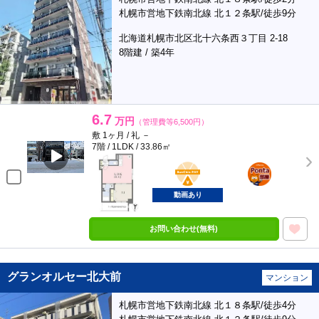
札幌市営地下鉄南北線 北１２条駅/徒歩9分
北海道札幌市北区北十六条西３丁目 2-18
8階建 / 築4年
6.7
万円
（管理費等6,500円）
敷 1ヶ月 / 礼 －
7階 / 1LDK / 33.86㎡
BunChinPAY
ポンタ
部屋
動画あり
お問い合わせ(無料)
グランオルセー北大前
マンション
札幌市営地下鉄南北線 北１８条駅/徒歩4分