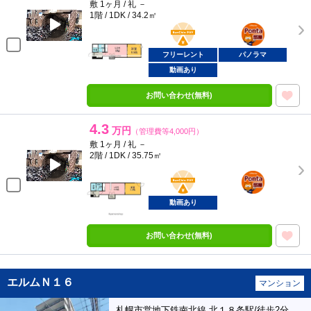
敷 1ヶ月 / 礼 －
1階 / 1DK / 34.2㎡
BunChinPAY
ポンタ
部屋
フリーレント
パノラマ
動画あり
お問い合わせ(無料)
4.3
万円
（管理費等4,000円）
敷 1ヶ月 / 礼 －
2階 / 1DK / 35.75㎡
BunChinPAY
ポンタ
部屋
動画あり
お問い合わせ(無料)
エルムＮ１６
マンション
札幌市営地下鉄南北線 北１８条駅/徒歩2分