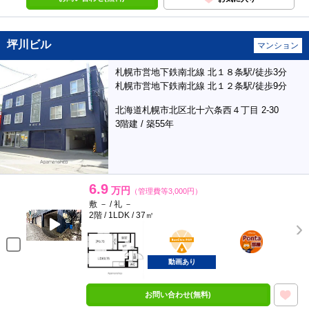
坪川ビル
マンション
札幌市営地下鉄南北線 北１８条駅/徒歩3分
札幌市営地下鉄南北線 北１２条駅/徒歩9分
北海道札幌市北区北十六条西４丁目 2-30
3階建 / 築55年
6.9
万円
（管理費等3,000円）
敷 － / 礼 －
2階 / 1LDK / 37㎡
BunChinPAY
ポンタ
部屋
動画あり
お問い合わせ(無料)