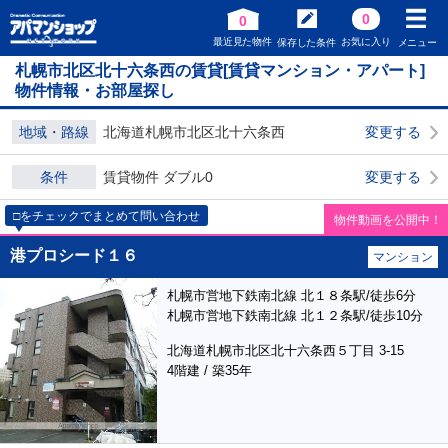
0
0
最近見た物件
お気に入り
保存した条件
メニュー
札幌市北区北十六条西の賃貸[賃貸マンション・アパート]
物件情報・お部屋探し
地域・路線
北海道札幌市北区北十六条西
変更する
条件
賃貸物件 ダブル0
変更する
□をチェックでまとめて問い合わせ
物件動画を公開中！
港プロシード１６
マンション
札幌市営地下鉄南北線 北１８条駅/徒歩6分
札幌市営地下鉄南北線 北１２条駅/徒歩10分
北海道札幌市北区北十六条西５丁目 3-15
4階建 / 築35年