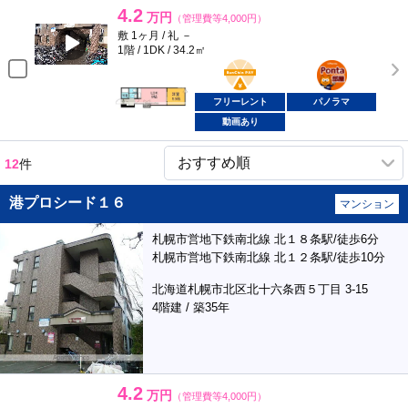
4.2
万円
（管理費等4,000円）
敷 1ヶ月 / 礼 －
1階 / 1DK / 34.2㎡
BunChinPAY
ポンタ
部屋
フリーレント
パノラマ
動画あり
12
件
港プロシード１６
マンション
札幌市営地下鉄南北線 北１８条駅/徒歩6分
札幌市営地下鉄南北線 北１２条駅/徒歩10分
北海道札幌市北区北十六条西５丁目 3-15
4階建 / 築35年
4.2
万円
（管理費等4,000円）