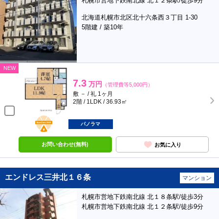
札幌市営地下鉄南北線 北１２条駅/徒歩9分
北海道札幌市北区北十六条西３丁目 1-30
5階建 / 築10年
NEW
7.3
万円
（管理費等5,000円）
敷 － / 礼 1ヶ月
2階 / 1LDK / 36.93㎡
BunChinPAY
パノラマ
お問い合わせ(無料)
お気に入り
エンドレス三井北１６条
マンション
札幌市営地下鉄南北線 北１８条駅/徒歩3分
札幌市営地下鉄南北線 北１２条駅/徒歩9分