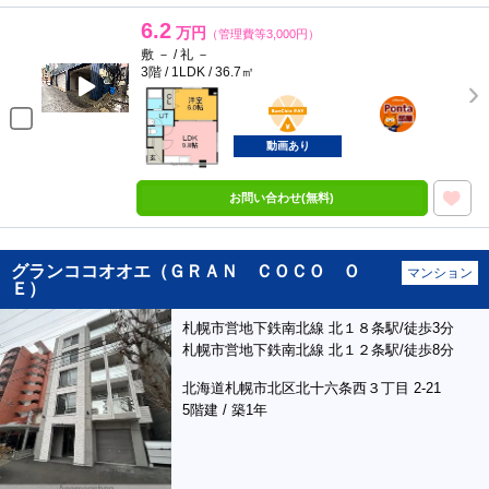
6.2
万円
（管理費等3,000円）
敷 － / 礼 －
3階 / 1LDK / 36.7㎡
BunChinPAY
ポンタ
部屋
動画あり
お問い合わせ(無料)
グランココオオエ（ＧＲＡＮ ＣＯＣＯ Ｏ
マンション
Ｅ）
札幌市営地下鉄南北線 北１８条駅/徒歩3分
札幌市営地下鉄南北線 北１２条駅/徒歩8分
北海道札幌市北区北十六条西３丁目 2-21
5階建 / 築1年