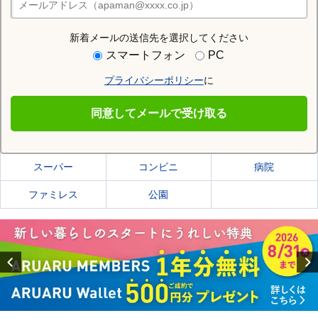
店舗検索
新着メールの送信先を選択してください
住む街研究所で札幌市北区の情報を見る
スマートフォン
PC
プライバシーポリシー
に
札幌市北区
同意してメールで受け取る
札幌市北区の施設一覧
スーパー
コンビニ
病院
ファミレス
公園
Previous