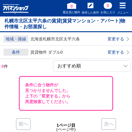
0
0
最近見た物件
お気に入り
保存した条件
メニュー
札幌市北区太平六条の賃貸[賃貸マンション・アパート]物
件情報・お部屋探し
地域・路線
北海道札幌市北区太平六条
変更する
条件
賃貸物件 ダブル0
変更する
0
件
条件に合う物件が
見つかりませんでした。
上下の「変更する」から
再度検索してください。
前へ
次へ
1ページ目
(ページ中)