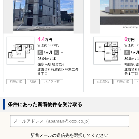
4.4
6
万円
万円
管理費:3,000円
管理費:3,
1ヶ月
－
1ヶ
敷
礼
敷
25.04㎡
1K
30.8㎡
発寒南駅 徒歩2分
福住駅 徒
北海道札幌市西区発寒二条
北海道札
５丁目
条１丁目
料理が楽
収納
パノラマ有
女性安心
料理が楽
条件にあった新着物件を受け取る
新着メールの送信先を選択してください