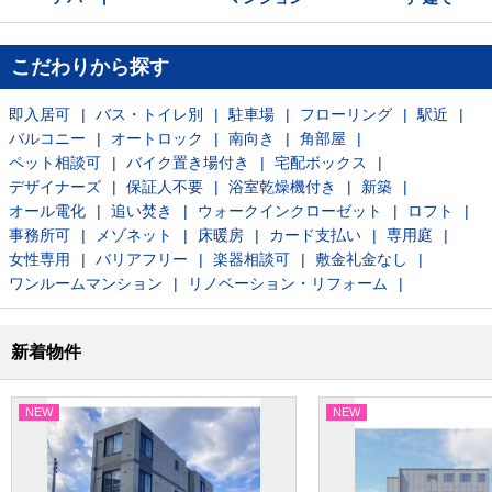
こだわりから探す
即入居可
バス・トイレ別
駐車場
フローリング
駅近
バルコニー
オートロック
南向き
角部屋
ペット相談可
バイク置き場付き
宅配ボックス
デザイナーズ
保証人不要
浴室乾燥機付き
新築
オール電化
追い焚き
ウォークインクローゼット
ロフト
事務所可
メゾネット
床暖房
カード支払い
専用庭
女性専用
バリアフリー
楽器相談可
敷金礼金なし
ワンルームマンション
リノベーション・リフォーム
新着物件
NEW
NEW