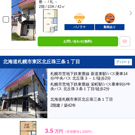
敷 － / 礼 －
2階 / 1DK / 42㎡
BunChinPAY
ポンタ
部屋
パノラマ
動画あり
お問い合わせ(無料)
北海道札幌市東区北丘珠三条１丁目
アパート
札幌市営地下鉄東豊線 新道東駅/バス乗車14
分/中央バス 北丘珠３－１/徒歩2分
札幌市営地下鉄東豊線 栄町駅/バス乗車9分/中
央バス 北丘珠３条１丁目/徒歩2分
北海道札幌市東区北丘珠三条１丁目
2階建 / 築42年
3.5
万円
（管理費等1,000円）