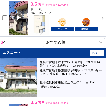
3.5
万円
（管理費等1,000円）
敷 － / 礼 －
2階 / 1DK / 42㎡
BunChinPAY
ポンタ
部屋
パノラマ
動画あり
2
件
エスコート
アパート
札幌市営地下鉄東豊線 新道東駅/バス乗車14
分/中央バス 北丘珠３－１/徒歩2分
札幌市営地下鉄東豊線 栄町駅/バス乗車9分/中
央バス 北丘珠３条１丁目/徒歩2分
北海道札幌市東区北丘珠三条１丁目 12-16
2階建 / 築42年
3.5
万円
（管理費等1,000円）