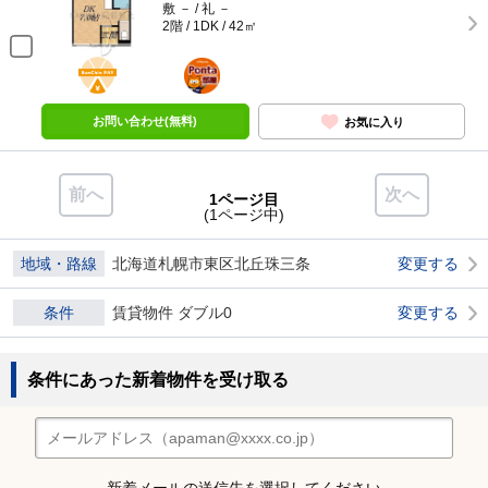
敷 － / 礼 －
2階 / 1DK / 42㎡
BunChinPAY
ポンタ
部屋
お問い合わせ(無料)
お気に入り
前へ
次へ
1ページ目
(1ページ中)
地域・路線
北海道札幌市東区北丘珠三条
変更する
条件
賃貸物件 ダブル0
変更する
条件にあった新着物件を受け取る