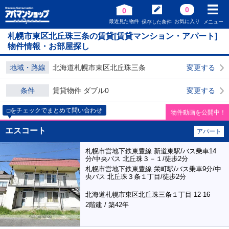
0
0
最近見た物件
お気に入り
保存した条件
メニュー
札幌市東区北丘珠三条の賃貸[賃貸マンション・アパート]
物件情報・お部屋探し
地域・路線
北海道札幌市東区北丘珠三条
変更する
条件
賃貸物件 ダブル0
変更する
□をチェックでまとめて問い合わせ
物件動画を公開中！
エスコート
アパート
札幌市営地下鉄東豊線 新道東駅/バス乗車14
分/中央バス 北丘珠３－１/徒歩2分
札幌市営地下鉄東豊線 栄町駅/バス乗車9分/中
央バス 北丘珠３条１丁目/徒歩2分
北海道札幌市東区北丘珠三条１丁目 12-16
2階建 / 築42年