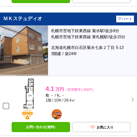
ＭＫステュディオ
アパート
札幌市営地下鉄東西線 菊水駅/徒歩9分
札幌市営地下鉄東西線 東札幌駅/徒歩15分
北海道札幌市白石区菊水七条２丁目 5-13
3階建 / 築24年
4.1
万円
（管理費等1,000円）
敷 － / 礼 －
1階 / 1DK / 28.4㎡
BunChinPAY
ポンタ
部屋
お問い合わせ(無料)
お気に入り