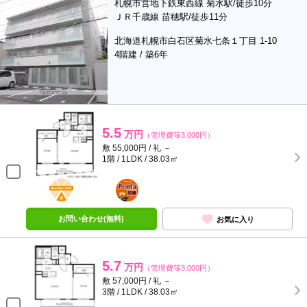
札幌市営地下鉄東西線 菊水駅/徒歩10分
ＪＲ千歳線 苗穂駅/徒歩11分
北海道札幌市白石区菊水七条１丁目 1-10
4階建 / 築6年
5.5
万円
（管理費等3,000円）
敷 55,000円 / 礼 －
1階 / 1LDK / 38.03㎡
BunChinPAY
ポンタ
部屋
お問い合わせ(無料)
お気に入り
5.7
万円
（管理費等3,000円）
敷 57,000円 / 礼 －
3階 / 1LDK / 38.03㎡