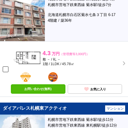
札幌市営地下鉄東西線 菊水駅/徒歩7分
北海道札幌市白石区菊水七条３丁目 6-17
4階建 / 築36年
4.3
万円
（管理費等3,000円）
敷 － / 礼 －
1階 / 1LDK / 45.78㎡
BunChinPAY
ポンタ
部屋
お問い合わせ(無料)
お気に入り
ダイアパレス札幌東アクティオ
マンション
札幌市営地下鉄東西線 菊水駅/徒歩11分
札幌市営地下鉄東西線 東札幌駅/徒歩12分