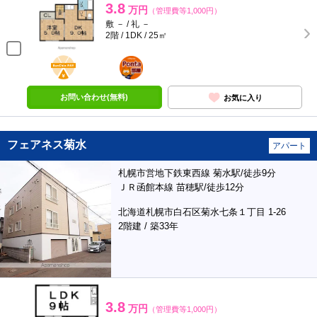
3.8
万円
（管理費等1,000円）
敷 － / 礼 －
2階 / 1DK / 25㎡
BunChinPAY
ポンタ
部屋
お問い合わせ(無料)
お気に入り
フェアネス菊水
アパート
札幌市営地下鉄東西線 菊水駅/徒歩9分
ＪＲ函館本線 苗穂駅/徒歩12分
北海道札幌市白石区菊水七条１丁目 1-26
2階建 / 築33年
3.8
万円
（管理費等1,000円）