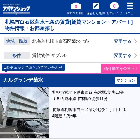
0
0
最近見た物件
お気に入り
保存した条件
メニュー
札幌市白石区菊水七条の賃貸[賃貸マンション・アパート]
物件情報・お部屋探し
地域・路線
北海道札幌市白石区菊水七条
変更する
条件
賃貸物件 ダブル0
変更する
□をチェックでまとめて問い合わせ
物件動画を公開中！
カルグランデ菊水
マンション
札幌市営地下鉄東西線 菊水駅/徒歩10分
ＪＲ函館本線 苗穂駅/徒歩11分
北海道札幌市白石区菊水七条１丁目 1-10
4階建 / 築6年