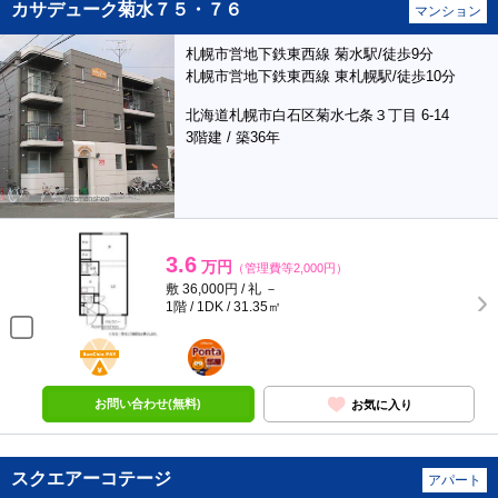
カサデューク菊水７５・７６
マンション
札幌市営地下鉄東西線 菊水駅/徒歩9分
札幌市営地下鉄東西線 東札幌駅/徒歩10分
北海道札幌市白石区菊水七条３丁目 6-14
3階建 / 築36年
3.6
万円
（管理費等2,000円）
敷 36,000円 / 礼 －
1階 / 1DK / 31.35㎡
BunChinPAY
ポンタ
部屋
お問い合わせ(無料)
お気に入り
スクエアーコテージ
アパート