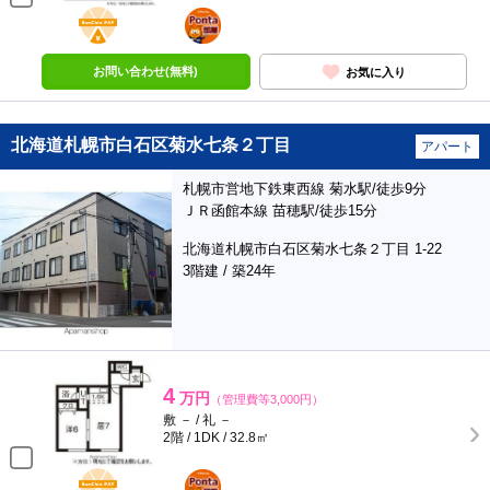
BunChinPAY
ポンタ
部屋
お問い合わせ(無料)
お気に入り
北海道札幌市白石区菊水七条２丁目
アパート
札幌市営地下鉄東西線 菊水駅/徒歩9分
ＪＲ函館本線 苗穂駅/徒歩15分
北海道札幌市白石区菊水七条２丁目 1-22
3階建 / 築24年
4
万円
（管理費等3,000円）
敷 － / 礼 －
2階 / 1DK / 32.8㎡
BunChinPAY
ポンタ
部屋