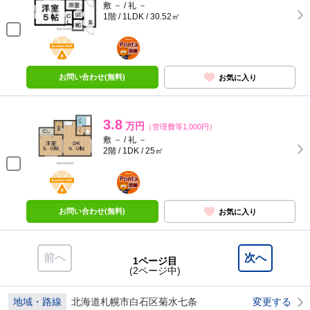
敷 － / 礼 －
1階 / 1LDK / 30.52㎡
BunChinPAY
ポンタ
部屋
お問い合わせ(無料)
お気に入り
3.8
万円
（管理費等1,000円）
敷 － / 礼 －
2階 / 1DK / 25㎡
BunChinPAY
ポンタ
部屋
お問い合わせ(無料)
お気に入り
前へ
次へ
1ページ目
(2ページ中)
地域・路線
北海道札幌市白石区菊水七条
変更する