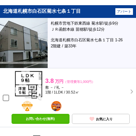
北海道札幌市白石区菊水七条１丁目
アパート
札幌市営地下鉄東西線 菊水駅/徒歩9分
ＪＲ函館本線 苗穂駅/徒歩12分
北海道札幌市白石区菊水七条１丁目 1-26
2階建 / 築33年
3.8
万円
（管理費等1,000円）
敷 － / 礼 －
1階 / 1LDK / 30.52㎡
BunChinPAY
ポンタ
部屋
お問い合わせ(無料)
お気に入り