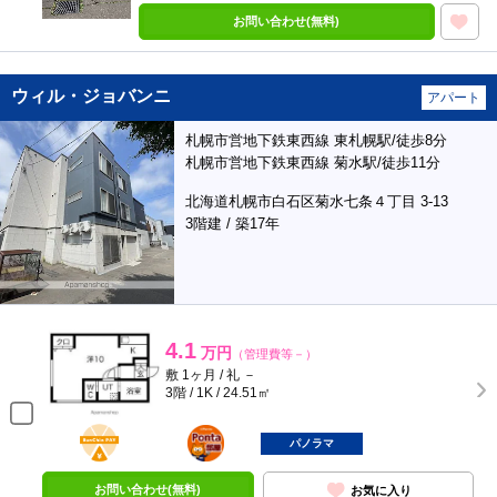
お問い合わせ(無料)
ウィル・ジョバンニ
アパート
札幌市営地下鉄東西線 東札幌駅/徒歩8分
札幌市営地下鉄東西線 菊水駅/徒歩11分
北海道札幌市白石区菊水七条４丁目 3-13
3階建 / 築17年
4.1
万円
（管理費等－）
敷 1ヶ月 / 礼 －
3階 / 1K / 24.51㎡
BunChinPAY
ポンタ
部屋
パノラマ
お問い合わせ(無料)
お気に入り