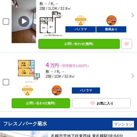
敷 － / 礼 －
2階 / 1LDK / 32.8㎡
BunChinPAY
ポンタ
部屋
パノラマ
動画あり
お問い合わせ(無料)
4
万円
（管理費等3,000円）
敷 － / 礼 －
2階 / 1DK / 32.8㎡
BunChinPAY
ポンタ
部屋
パノラマ
お問い合わせ(無料)
お気に入り
フレスノパーク菊水
マンション
札幌市営地下鉄東西線 東札幌駅/徒歩6分