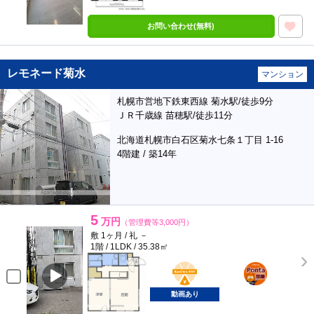
お問い合わせ(無料)
レモネード菊水
マンション
札幌市営地下鉄東西線 菊水駅/徒歩9分
ＪＲ千歳線 苗穂駅/徒歩11分
北海道札幌市白石区菊水七条１丁目 1-16
4階建 / 築14年
5
万円
（管理費等3,000円）
敷 1ヶ月 / 礼 －
1階 / 1LDK / 35.38㎡
BunChinPAY
ポンタ
部屋
動画あり