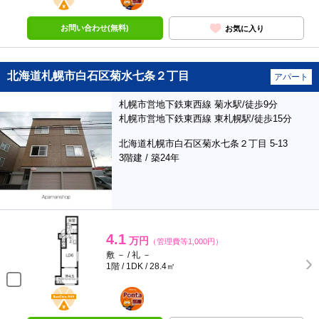
お問い合わせ(無料)
お気に入り
北海道札幌市白石区菊水七条２丁目
アパート
札幌市営地下鉄東西線 菊水駅/徒歩9分
札幌市営地下鉄東西線 東札幌駅/徒歩15分
北海道札幌市白石区菊水七条２丁目 5-13
3階建 / 築24年
4.1
万円
（管理費等1,000円）
敷 － / 礼 －
1階 / 1DK / 28.4㎡
BunChinPAY
ポンタ
部屋