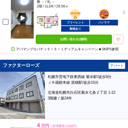
敷 － / 礼 －
2階 / 1LDK / 29.56㎡
BunChinPAY
ポンタ
部屋
フリーレント
パノラマ
動画あり
お問い合わせ(無料)
アパマンプロパティ５！５！ミディアムキャンペーン★SKIPS参照
ファクターローズ
アパート
札幌市営地下鉄東西線 菊水駅/徒歩9分
ＪＲ函館本線 苗穂駅/徒歩15分
北海道札幌市白石区菊水七条２丁目 1-22
3階建 / 築24年
4
万円
（管理費等3,000円）