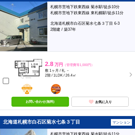
札幌市営地下鉄東西線 菊水駅/徒歩10分
札幌市営地下鉄東西線 東札幌駅/徒歩11分
北海道札幌市白石区菊水七条３丁目 6-3
2階建 / 築37年
2.8
万円
（管理費等1,000円）
敷 1ヶ月 / 礼 －
2階 / 1LDK / 26.4㎡
BunChinPAY
ポンタ
部屋
お問い合わせ(無料)
お気に入り
北海道札幌市白石区菊水七条３丁目
マンション
札幌市営地下鉄東西線 菊水駅/徒歩11分