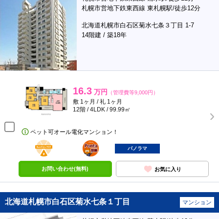
札幌市営地下鉄東西線 東札幌駅/徒歩12分
北海道札幌市白石区菊水七条３丁目 1-7
14階建 / 築18年
16.3
万円
（管理費等9,000円）
敷 1ヶ月 / 礼 1ヶ月
12階 / 4LDK / 99.99㎡
ペット可オール電化マンション！
BunChinPAY
ポンタ
部屋
パノラマ
お問い合わせ(無料)
お気に入り
北海道札幌市白石区菊水七条１丁目
マンション