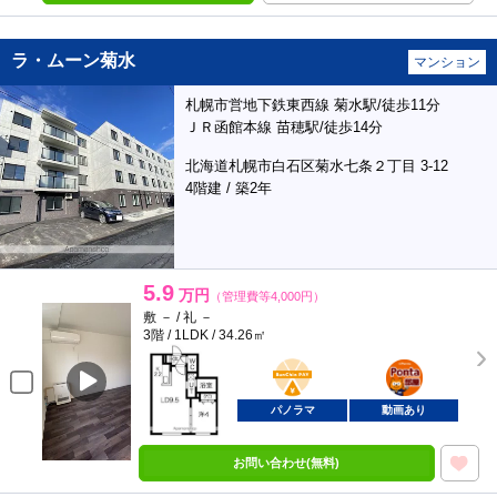
ラ・ムーン菊水
マンション
札幌市営地下鉄東西線 菊水駅/徒歩11分
ＪＲ函館本線 苗穂駅/徒歩14分
北海道札幌市白石区菊水七条２丁目 3-12
4階建 / 築2年
5.9
万円
（管理費等4,000円）
敷 － / 礼 －
3階 / 1LDK / 34.26㎡
BunChinPAY
ポンタ
部屋
パノラマ
動画あり
お問い合わせ(無料)