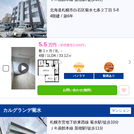
北海道札幌市白石区菊水七条２丁目 5-8
4階建 / 築6年
5.5
万円
（管理費等3,000円）
敷 1ヶ月 / 礼 －
4階 / 1LDK / 33.12㎡
BunChinPAY
ポンタ
部屋
パノラマ
動画あり
お問い合わせ(無料)
カルグランデ菊水
マンション
札幌市営地下鉄東西線 菊水駅/徒歩10分
ＪＲ函館本線 苗穂駅/徒歩11分