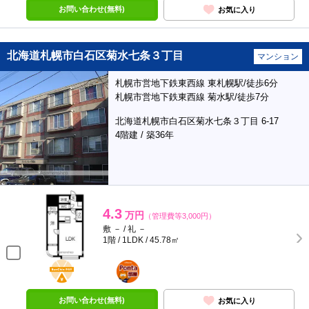
お問い合わせ(無料)
お気に入り
北海道札幌市白石区菊水七条３丁目
マンション
札幌市営地下鉄東西線 東札幌駅/徒歩6分
札幌市営地下鉄東西線 菊水駅/徒歩7分
北海道札幌市白石区菊水七条３丁目 6-17
4階建 / 築36年
4.3
万円
（管理費等3,000円）
敷 － / 礼 －
1階 / 1LDK / 45.78㎡
BunChinPAY
ポンタ
部屋
お問い合わせ(無料)
お気に入り