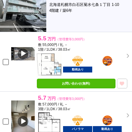
北海道札幌市白石区菊水七条１丁目 1-10
4階建 / 築6年
5.5
万円
（管理費等3,000円）
敷 55,000円 / 礼 －
1階 / 1LDK / 38.03㎡
BunChinPAY
ポンタ
部屋
動画あり
お問い合わせ(無料)
5.7
万円
（管理費等3,000円）
敷 57,000円 / 礼 －
3階 / 1LDK / 38.03㎡
BunChinPAY
ポンタ
部屋
パノラマ
動画あり