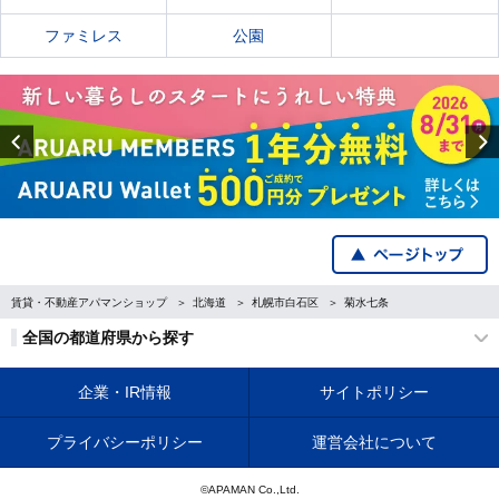
ファミレス
公園
Previous
賃貸・不動産アパマンショップ
北海道
札幌市白石区
菊水七条
全国の都道府県から探す
企業・IR情報
サイトポリシー
プライバシーポリシー
運営会社について
©APAMAN Co.,Ltd.