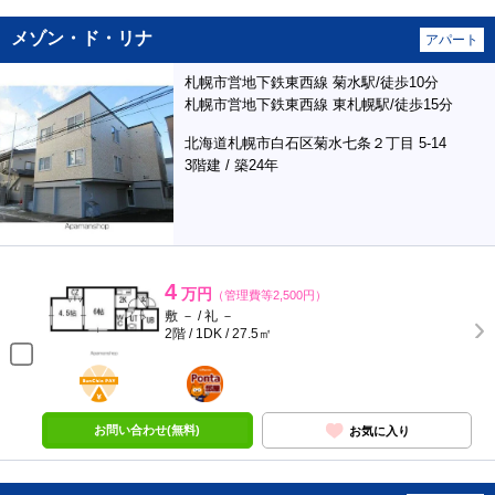
メゾン・ド・リナ
アパート
札幌市営地下鉄東西線 菊水駅/徒歩10分
札幌市営地下鉄東西線 東札幌駅/徒歩15分
北海道札幌市白石区菊水七条２丁目 5-14
3階建 / 築24年
4
万円
（管理費等2,500円）
敷 － / 礼 －
2階 / 1DK / 27.5㎡
BunChinPAY
ポンタ
部屋
お問い合わせ(無料)
お気に入り