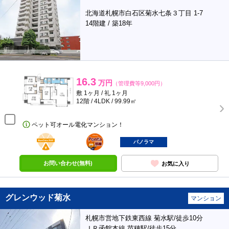
北海道札幌市白石区菊水七条３丁目 1-7
14階建 / 築18年
16.3
万円
（管理費等9,000円）
敷 1ヶ月 / 礼 1ヶ月
12階 / 4LDK / 99.99㎡
ペット可オール電化マンション！
BunChinPAY
ポンタ
部屋
パノラマ
お問い合わせ(無料)
お気に入り
グレンウッド菊水
マンション
札幌市営地下鉄東西線 菊水駅/徒歩10分
ＪＲ函館本線 苗穂駅/徒歩15分