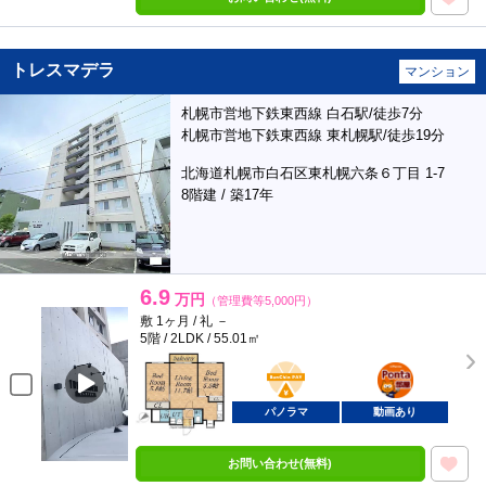
トレスマデラ
マンション
札幌市営地下鉄東西線 白石駅/徒歩7分
札幌市営地下鉄東西線 東札幌駅/徒歩19分
北海道札幌市白石区東札幌六条６丁目 1-7
8階建 / 築17年
6.9
万円
（管理費等5,000円）
敷 1ヶ月 / 礼 －
5階 / 2LDK / 55.01㎡
BunChinPAY
ポンタ
部屋
パノラマ
動画あり
お問い合わせ(無料)