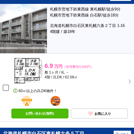
札幌市営地下鉄東西線 東札幌駅/徒歩9分
札幌市営地下鉄東西線 白石駅/徒歩18分
北海道札幌市白石区東札幌六条２丁目 1-16
4階建 / 築18年
6.9
万円
（管理費等4,500円）
敷 1ヶ月 / 礼 －
4階 / 2LDK / 62.08㎡
60㎡以上の2LDK物件！
BunChinPAY
ポンタ
部屋
お問い合わせ(無料)
お気に入り
北海道札幌市白石区東札幌六条５丁目