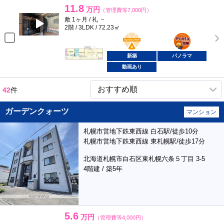
11.8
万円
（管理費等7,000円）
敷 1ヶ月 / 礼 －
2階 / 3LDK / 72.23㎡
BunChinPAY
ポンタ
部屋
新築
パノラマ
動画あり
42
件
ガーデンクォーツ
マンション
札幌市営地下鉄東西線 白石駅/徒歩10分
札幌市営地下鉄東西線 東札幌駅/徒歩17分
北海道札幌市白石区東札幌六条５丁目 3-5
4階建 / 築5年
5.6
万円
（管理費等4,000円）