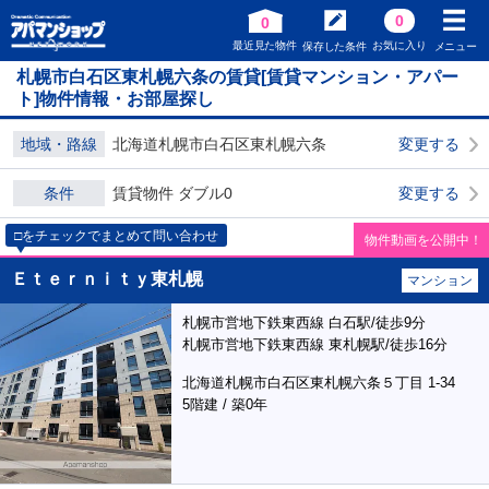
0
0
最近見た物件
お気に入り
保存した条件
メニュー
札幌市白石区東札幌六条の賃貸[賃貸マンション・アパー
ト]物件情報・お部屋探し
地域・路線
北海道札幌市白石区東札幌六条
変更する
条件
賃貸物件 ダブル0
変更する
□をチェックでまとめて問い合わせ
物件動画を公開中！
Ｅｔｅｒｎｉｔｙ東札幌
マンション
札幌市営地下鉄東西線 白石駅/徒歩9分
札幌市営地下鉄東西線 東札幌駅/徒歩16分
北海道札幌市白石区東札幌六条５丁目 1-34
5階建 / 築0年