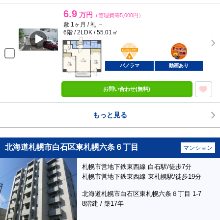
6.9
万円
（管理費等5,000円）
敷 1ヶ月 / 礼 －
6階 / 2LDK / 55.01㎡
BunChinPAY
ポンタ
部屋
パノラマ
動画あり
お問い合わせ(無料)
もっと見る
北海道札幌市白石区東札幌六条６丁目
マンション
札幌市営地下鉄東西線 白石駅/徒歩7分
札幌市営地下鉄東西線 東札幌駅/徒歩19分
北海道札幌市白石区東札幌六条６丁目 1-7
8階建 / 築17年