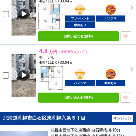
4階 / 1LDK / 33.04㎡
BunChinPAY
ポンタ
部屋
フリーレント
パノラマ
動画あり
お問い合わせ(無料)
4.8
万円
（管理費等3,000円）
敷 － / 礼 －
4階 / 1LDK / 33.04㎡
BunChinPAY
ポンタ
部屋
パノラマ
動画あり
お問い合わせ(無料)
北海道札幌市白石区東札幌六条５丁目
マンション
札幌市営地下鉄東西線 白石駅/徒歩10分