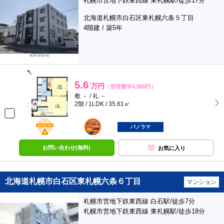
札幌市営地下鉄東西線 東札幌駅/徒歩17分
北海道札幌市白石区東札幌六条５丁目
4階建 / 築5年
5.6
万円
（管理費等4,000円）
敷 － / 礼 －
2階 / 1LDK / 35.61㎡
BunChinPAY
ポンタ
部屋
パノラマ
お問い合わせ(無料)
お気に入り
北海道札幌市白石区東札幌六条６丁目
マンション
札幌市営地下鉄東西線 白石駅/徒歩7分
札幌市営地下鉄東西線 東札幌駅/徒歩18分