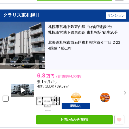
クラリス東札幌Ⅱ
マンション
札幌市営地下鉄東西線 白石駅/徒歩9分
札幌市営地下鉄東西線 東札幌駅/徒歩20分
北海道札幌市白石区東札幌六条６丁目 2-23
4階建 / 築10年
6.3
万円
（管理費等4,000円）
敷 1ヶ月 / 礼 －
4階 / 1LDK / 39.59㎡
BunChinPAY
ポンタ
部屋
動画あり
お問い合わせ(無料)