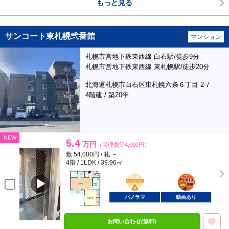
もっと見る
サンコート東札幌弐番館
マンション
札幌市営地下鉄東西線 白石駅/徒歩9分
札幌市営地下鉄東西線 東札幌駅/徒歩20分
北海道札幌市白石区東札幌六条６丁目 2-7
4階建 / 築20年
NEW
5.4
万円
（管理費等4,000円）
敷 54,000円 / 礼 －
4階 / 1LDK / 39.96㎡
BunChinPAY
ポンタ
部屋
パノラマ
動画あり
お問い合わせ(無料)