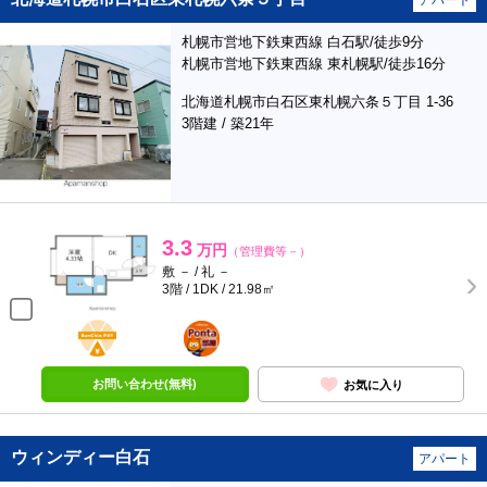
アパート
札幌市営地下鉄東西線 白石駅/徒歩9分
札幌市営地下鉄東西線 東札幌駅/徒歩16分
北海道札幌市白石区東札幌六条５丁目 1-36
3階建 / 築21年
3.3
万円
（管理費等－）
敷 － / 礼 －
3階 / 1DK / 21.98㎡
BunChinPAY
ポンタ
部屋
お問い合わせ(無料)
お気に入り
ウィンディー白石
アパート