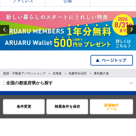
ファミレス
公園
Previous
賃貸・不動産アパマンショップ
北海道
札幌市白石区
東札幌六条
全国の都道府県から探す
企業・IR情報
サイトポリシー
新着物件
条件変更
検索条件を保存
メール
プライバシーポリシー
運営会社について
©APAMAN Co.,Ltd.