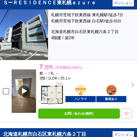
ＳーＲＥＳＩＤＥＮＣＥ東札幌ａｚｕｒｅ
マンション
札幌市営地下鉄東西線 東札幌駅/徒歩7分
札幌市営地下鉄東西線 白石駅/徒歩16分
北海道札幌市白石区東札幌六条２丁目
4階建 / 築2年
7
万円
（管理費等5,000円）
敷 － / 礼 －
3階 / 1LDK / 35.1㎡
BunChinPAY
ポンタ
部屋
パノラマ
動画あり
お問い合わせ(無料)
北海道札幌市白石区東札幌六条２丁目
マンション