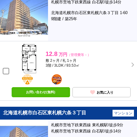
札幌市営地下鉄東西線 白石駅/徒歩14分
北海道札幌市白石区東札幌六条３丁目 1-60
9階建 / 築25年
12.8
万円
（管理費等－）
敷 2ヶ月 / 礼 1ヶ月
3階 / 3LDK / 93.53㎡
BunChinPAY
ポンタ
部屋
お問い合わせ(無料)
お気に入り
北海道札幌市白石区東札幌六条３丁目
マンション
札幌市営地下鉄東西線 東札幌駅/徒歩9分
札幌市営地下鉄東西線 白石駅/徒歩14分