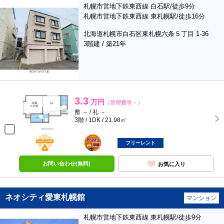
札幌市営地下鉄東西線 白石駅/徒歩9分
札幌市営地下鉄東西線 東札幌駅/徒歩16分
北海道札幌市白石区東札幌六条５丁目 1-36
3階建 / 築21年
3.3
万円
（管理費等－）
敷 － / 礼 －
3階 / 1DK / 21.98㎡
BunChinPAY
ポンタ
部屋
フリーレント
お問い合わせ(無料)
お気に入り
ネオシティ愛東札幌館
マンション
札幌市営地下鉄東西線 東札幌駅/徒歩9分