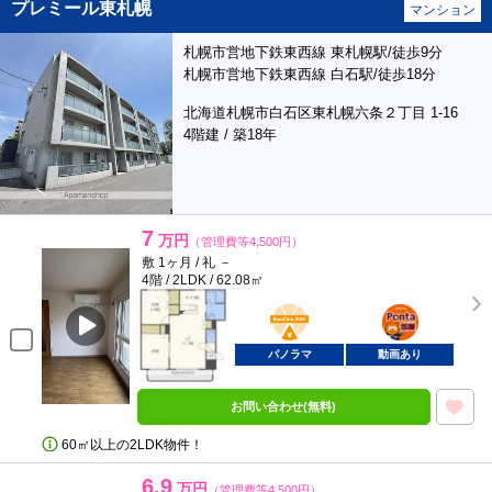
プレミール東札幌
マンション
札幌市営地下鉄東西線 東札幌駅/徒歩9分
札幌市営地下鉄東西線 白石駅/徒歩18分
北海道札幌市白石区東札幌六条２丁目 1-16
4階建 / 築18年
7
万円
（管理費等4,500円）
敷 1ヶ月 / 礼 －
4階 / 2LDK / 62.08㎡
BunChinPAY
ポンタ
部屋
パノラマ
動画あり
お問い合わせ(無料)
60㎡以上の2LDK物件！
6.9
万円
（管理費等4,500円）