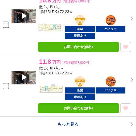
10.8
万円
（管理費等7,000円）
敷 1ヶ月 / 礼 －
1階 / 3LDK / 72.23㎡
BunChinPAY
ポンタ
部屋
新築
パノラマ
動画あり
お問い合わせ(無料)
11.8
万円
（管理費等7,000円）
敷 1ヶ月 / 礼 －
2階 / 3LDK / 72.23㎡
BunChinPAY
ポンタ
部屋
新築
パノラマ
動画あり
お問い合わせ(無料)
もっと見る