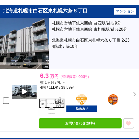
北海道札幌市白石区東札幌六条６丁目
マンション
札幌市営地下鉄東西線 白石駅/徒歩9分
札幌市営地下鉄東西線 東札幌駅/徒歩20分
北海道札幌市白石区東札幌六条６丁目 2-23
4階建 / 築10年
6.3
万円
（管理費等4,000円）
敷 1ヶ月 / 礼 －
4階 / 1LDK / 39.59㎡
BunChinPAY
ポンタ
部屋
動画あり
お問い合わせ(無料)