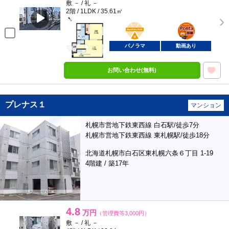
敷 － / 礼 －
2階 / 1LDK / 35.61㎡
BunChinPAY
ポンタ
部屋
パノラマ
動画あり
お問い合わせ(無料)
プレナス１
マンション
札幌市営地下鉄東西線 白石駅/徒歩7分
札幌市営地下鉄東西線 東札幌駅/徒歩18分
北海道札幌市白石区東札幌六条６丁目 1-19
4階建 / 築17年
4.8
万円
（管理費等3,000円）
敷 － / 礼 －