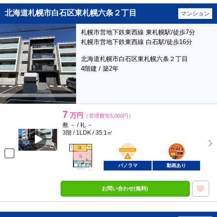
北海道札幌市白石区東札幌六条２丁目
マンション
札幌市営地下鉄東西線 東札幌駅/徒歩7分
札幌市営地下鉄東西線 白石駅/徒歩16分
北海道札幌市白石区東札幌六条２丁目
4階建 / 築2年
7
万円
（管理費等5,000円）
敷 － / 礼 －
3階 / 1LDK / 35.1㎡
BunChinPAY
ポンタ
部屋
パノラマ
動画あり
お問い合わせ(無料)