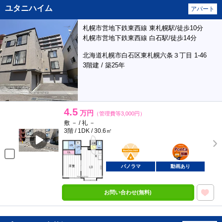
ユタニハイム
アパート
札幌市営地下鉄東西線 東札幌駅/徒歩10分
札幌市営地下鉄東西線 白石駅/徒歩14分
北海道札幌市白石区東札幌六条３丁目 1-46
3階建 / 築25年
4.5
万円
（管理費等3,000円）
敷 － / 礼 －
3階 / 1DK / 30.6㎡
BunChinPAY
ポンタ
部屋
パノラマ
動画あり
お問い合わせ(無料)