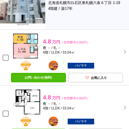
北海道札幌市白石区東札幌六条６丁目 1-19
4階建 / 築17年
4.8
万円
（管理費等3,000円）
敷 － / 礼 －
4階 / 1LDK / 33.04㎡
BunChinPAY
ポンタ
部屋
パノラマ
お問い合わせ(無料)
お気に入り
4.8
万円
（管理費等3,000円）
敷 － / 礼 －
4階 / 1LDK / 33.04㎡
BunChinPAY
ポンタ
部屋
パノラマ