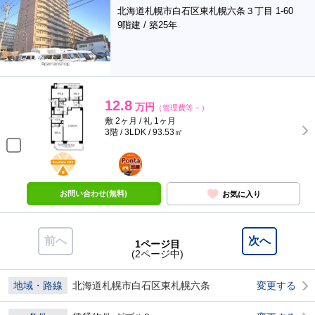
北海道札幌市白石区東札幌六条３丁目 1-60
9階建 / 築25年
12.8
万円
（管理費等－）
敷 2ヶ月 / 礼 1ヶ月
3階 / 3LDK / 93.53㎡
BunChinPAY
ポンタ
部屋
お問い合わせ(無料)
お気に入り
前へ
次へ
1ページ目
(2ページ中)
地域・路線
北海道札幌市白石区東札幌六条
変更する