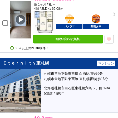
敷 1ヶ月 / 礼 －
4階 / 2LDK / 62.08㎡
BunChinPAY
ポンタ
部屋
パノラマ
動画あり
お問い合わせ(無料)
60㎡以上の2LDK物件！
Ｅｔｅｒｎｉｔｙ東札幌
マンション
札幌市営地下鉄東西線 白石駅/徒歩9分
札幌市営地下鉄東西線 東札幌駅/徒歩16分
北海道札幌市白石区東札幌六条５丁目 1-34
5階建 / 築0年