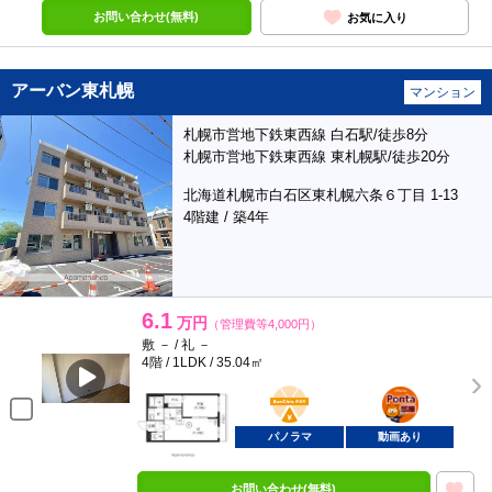
お問い合わせ(無料)
お気に入り
アーバン東札幌
マンション
札幌市営地下鉄東西線 白石駅/徒歩8分
札幌市営地下鉄東西線 東札幌駅/徒歩20分
北海道札幌市白石区東札幌六条６丁目 1-13
4階建 / 築4年
6.1
万円
（管理費等4,000円）
敷 － / 礼 －
4階 / 1LDK / 35.04㎡
BunChinPAY
ポンタ
部屋
パノラマ
動画あり
お問い合わせ(無料)