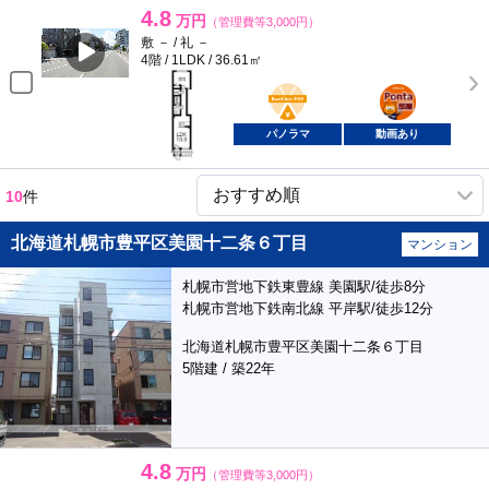
4.8
万円
（管理費等3,000円）
敷 － / 礼 －
4階 / 1LDK / 36.61㎡
BunChinPAY
ポンタ
部屋
パノラマ
動画あり
10
件
北海道札幌市豊平区美園十二条６丁目
マンション
札幌市営地下鉄東豊線 美園駅/徒歩8分
札幌市営地下鉄南北線 平岸駅/徒歩12分
北海道札幌市豊平区美園十二条６丁目
5階建 / 築22年
4.8
万円
（管理費等3,000円）