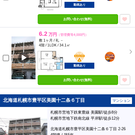
動画あり
お問い合わせ(無料)
6.2
万円
（管理費等4,000円）
敷 1ヶ月 / 礼 －
4階 / 1LDK / 34.1㎡
BunChinPAY
ポンタ
部屋
動画あり
お問い合わせ(無料)
北海道札幌市豊平区美園十二条６丁目
マンション
札幌市営地下鉄東豊線 美園駅/徒歩8分
札幌市営地下鉄南北線 平岸駅/徒歩12分
北海道札幌市豊平区美園十二条６丁目 2-26
4階建 / 築5年