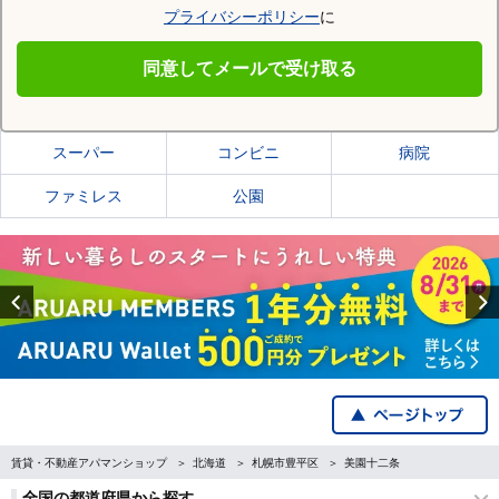
プライバシーポリシー
に
札幌市豊平区
同意してメールで受け取る
札幌市豊平区の施設一覧
スーパー
コンビニ
病院
ファミレス
公園
Previous
賃貸・不動産アパマンショップ
北海道
札幌市豊平区
美園十二条
全国の都道府県から探す