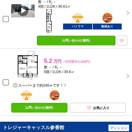
敷 － / 礼 －
4階 / 1LDK / 36.61㎡
BunChinPAY
ポンタ
部屋
パノラマ
動画あり
お問い合わせ(無料)
5.2
万円
（管理費等3,000円）
敷 － / 礼 －
5階 / 1LDK / 39.6㎡
スーパーまで約240ｍです！！
BunChinPAY
ポンタ
部屋
お問い合わせ(無料)
お気に入り
トレジャーキャッスル参番館
マンション