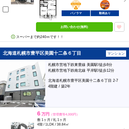
BunChinPAY
ポンタ
部屋
パノラマ
動画あり
お問い合わせ(無料)
スーパーまで約240ｍです！！
北海道札幌市豊平区美園十二条６丁目
マンション
札幌市営地下鉄東豊線 美園駅/徒歩8分
札幌市営地下鉄南北線 平岸駅/徒歩12分
北海道札幌市豊平区美園十二条６丁目 2-7
4階建 / 築2年
6
万円
（管理費等4,000円）
敷 1ヶ月 / 礼 1ヶ月
4階 / 1LDK / 38.84㎡