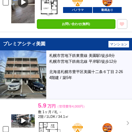
部屋
パノラマ
動画あり
お問い合わせ(無料)
プレミアシティ美園
マンション
札幌市営地下鉄東豊線 美園駅/徒歩8分
札幌市営地下鉄南北線 平岸駅/徒歩12分
北海道札幌市豊平区美園十二条６丁目 2-26
4階建 / 築5年
5.9
万円
（管理費等4,000円）
敷 1ヶ月 / 礼 －
2階 / 1LDK / 34.1㎡
BunChinPAY
ポンタ
部屋