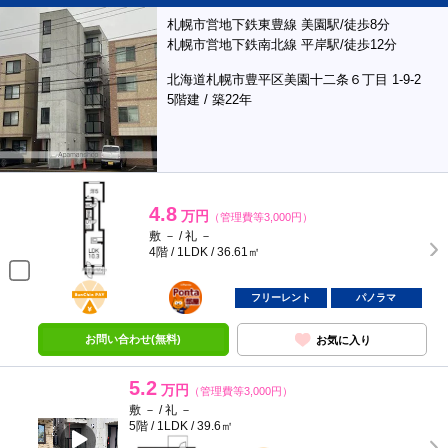
札幌市営地下鉄東豊線 美園駅/徒歩8分
札幌市営地下鉄南北線 平岸駅/徒歩12分
北海道札幌市豊平区美園十二条６丁目 1-9-2
5階建 / 築22年
4.8
万円
（管理費等3,000円）
敷 － / 礼 －
4階 / 1LDK / 36.61㎡
BunChinPAY
ポンタ
部屋
フリーレント
パノラマ
お問い合わせ(無料)
お気に入り
5.2
万円
（管理費等3,000円）
敷 － / 礼 －
5階 / 1LDK / 39.6㎡