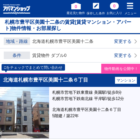
0
0
最近見た物件
お気に入り
保存した条件
メニュー
札幌市豊平区美園十二条の賃貸[賃貸マンション・アパー
ト]物件情報・お部屋探し
地域・路線
北海道札幌市豊平区美園十二条
変更する
条件
賃貸物件 ダブル0
変更する
□をチェックでまとめて問い合わせ
物件動画を公開中！
北海道札幌市豊平区美園十二条６丁目
マンション
札幌市営地下鉄東豊線 美園駅/徒歩8分
札幌市営地下鉄南北線 平岸駅/徒歩12分
北海道札幌市豊平区美園十二条６丁目
5階建 / 築22年