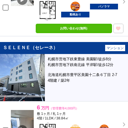
ポンタ
部屋
パノラマ
動画あり
お問い合わせ(無料)
ＳＥＬＥＮＥ（セレーネ）
マンション
札幌市営地下鉄東豊線 美園駅/徒歩8分
札幌市営地下鉄南北線 平岸駅/徒歩12分
北海道札幌市豊平区美園十二条６丁目 2-7
4階建 / 築2年
6
万円
（管理費等4,000円）
敷 1ヶ月 / 礼 1ヶ月
4階 / 1LDK / 38.84㎡
BunChinPAY
ポンタ