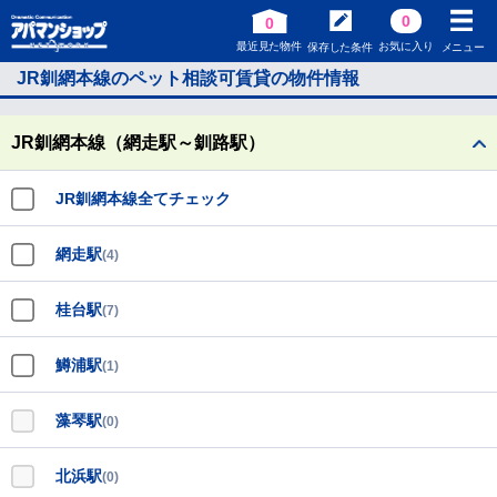
0
0
最近見た物件
お気に入り
保存した条件
メニュー
JR釧網本線のペット相談可賃貸の物件情報
JR釧網本線（網走駅～釧路駅）
JR釧網本線全てチェック
網走駅
(4)
桂台駅
(7)
鱒浦駅
(1)
藻琴駅
(0)
北浜駅
(0)