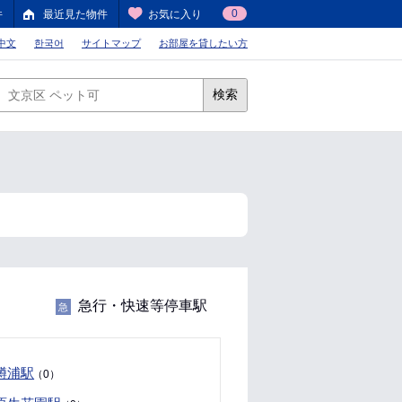
0
件
最近見た物件
お気に入り
中文
한국어
サイトマップ
お部屋を貸したい方
検索
急行・快速等停車駅
急
鱒浦駅
（0）