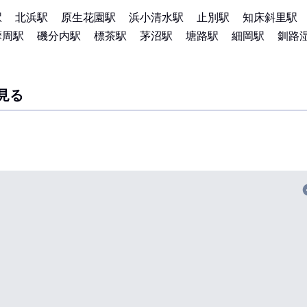
駅
北浜駅
原生花園駅
浜小清水駅
止別駅
知床斜里駅
摩周駅
磯分内駅
標茶駅
茅沼駅
塘路駅
細岡駅
釧路
見る