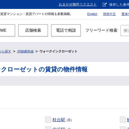
おまかせ物件リクエスト
保存した条
。賃貸マンション・賃貸アパートの情報を多数掲載。
English
簡体中文
繁体
OME
店舗検索
電話で相談
フリーワード検索
から探す
JR釧網本線
ウォークインクローゼット
ンクローゼットの賃貸の物件情報
桂台駅
（0）