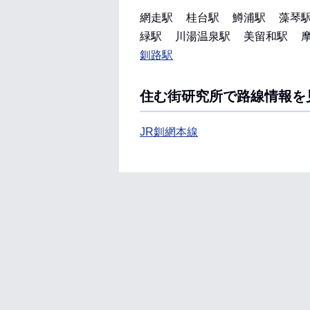
網走駅
桂台駅
鱒浦駅
藻琴
緑駅
川湯温泉駅
美留和駅
釧路駅
住む街研究所で路線情報を
JR釧網本線