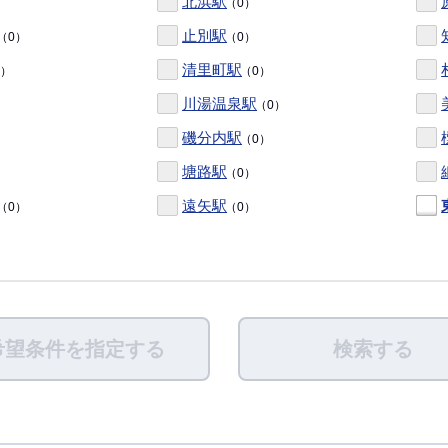
北浜駅
（0）
止別駅
（0）
（0）
清里町駅
0）
（0）
川湯温泉駅
（0）
磯分内駅
（0）
塘路駅
（0）
遠矢駅
（0）
（0）
）
希望条件を指定する
検索する