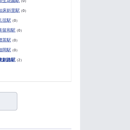
原生花園駅
（0）
知床斜里駅
（0）
札弦駅
（0）
美留和駅
（0）
標茶駅
（0）
細岡駅
（0）
東釧路駅
（2）