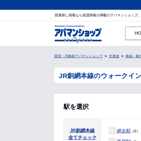
部屋探し情報なら賃貸情報が満載のアパマンショップ
H
賃貸・不動産アパマンショップ
北海道
路線・駅
JR釧網本線のウォークイ
駅を選択
JR釧網本線
網走駅
（0）
全てチェック