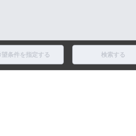
希望条件を指定する
検索する
県
福島県
東京都
神奈川県
埼玉県
千葉県
茨城県
栃木県
群馬県
新潟県
県
滋賀県
奈良県
和歌山県
鳥取県
島根県
岡山県
広島県
山口県
徳島県
ちょこポストします
お友だちになってね！
最新映像をお届
式アカウント
LINE公式アカウント
公式Youtube