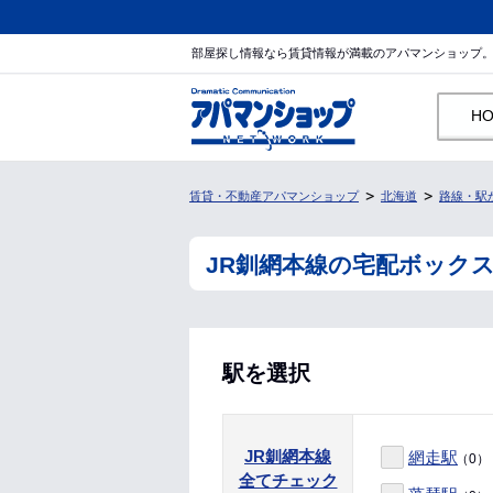
部屋探し情報なら賃貸情報が満載のアパマンショップ
H
賃貸・不動産アパマンショップ
北海道
路線・駅
JR釧網本線の宅配ボック
駅を選択
JR釧網本線
網走駅
（0）
全てチェック