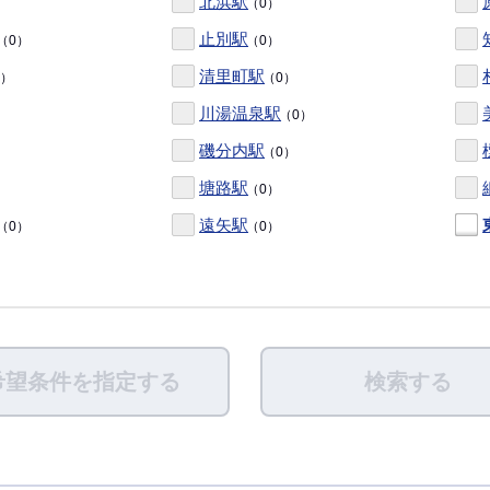
北浜駅
（0）
止別駅
（0）
（0）
清里町駅
0）
（0）
川湯温泉駅
（0）
磯分内駅
（0）
塘路駅
（0）
遠矢駅
（0）
（0）
）
希望条件を指定する
検索する