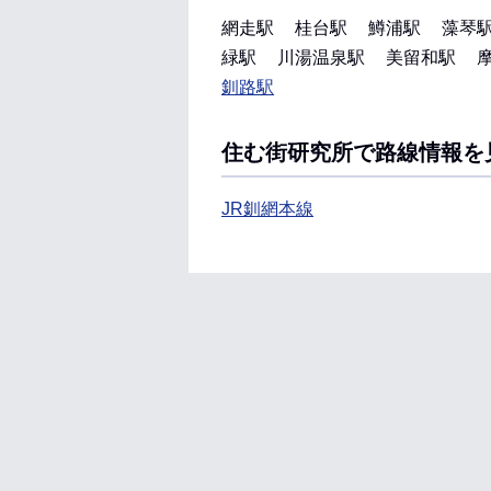
網走駅
桂台駅
鱒浦駅
藻琴
緑駅
川湯温泉駅
美留和駅
釧路駅
住む街研究所で路線情報を
JR釧網本線