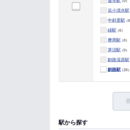
藻琴駅
（0）
浜小清水駅
中斜里駅
（
緑駅
（0）
摩周駅
（0）
茅沼駅
（0）
釧路湿原駅
釧路駅
（20
駅から探す