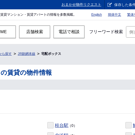
おまかせ物件リクエスト
保存した条
。賃貸マンション・賃貸アパートの情報を多数掲載。
English
簡体中文
繁体
OME
店舗検索
電話で相談
フリーワード検索
から探す
JR釧網本線
宅配ボックス
スの賃貸の物件情報
桂台駅
（0）