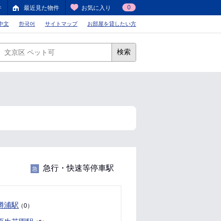
0
件
最近見た物件
お気に入り
中文
한국어
サイトマップ
お部屋を貸したい方
検索
急行・快速等停車駅
急
鱒浦駅
（0）