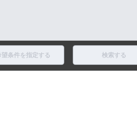
希望条件を指定する
検索する
県
福島県
東京都
神奈川県
埼玉県
千葉県
茨城県
栃木県
群馬県
新潟県
県
滋賀県
奈良県
和歌山県
鳥取県
島根県
岡山県
広島県
山口県
徳島県
ちょこポストします
お友だちになってね！
最新映像をお届
式アカウント
LINE公式アカウント
公式Youtube