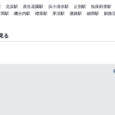
駅
北浜駅
原生花園駅
浜小清水駅
止別駅
知床斜里駅
摩周駅
磯分内駅
標茶駅
茅沼駅
塘路駅
細岡駅
釧路
見る