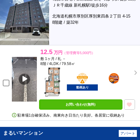
ＪＲ千歳線 新札幌駅/徒歩16分
北海道札幌市厚別区厚別東四条２丁目 4-15
8階建 / 築32年
12.5
万円
（管理費等5,000円）
敷 1ヶ月 / 礼 －
8階 / 4LDK / 79.58㎡
BunChinPAY
ポンタ
部屋
動画あり
お問い合わせ(無料)
駐車場1台確保済み、南東向き日当たり良好。各居室に収納あり
まるいマンション
アパート