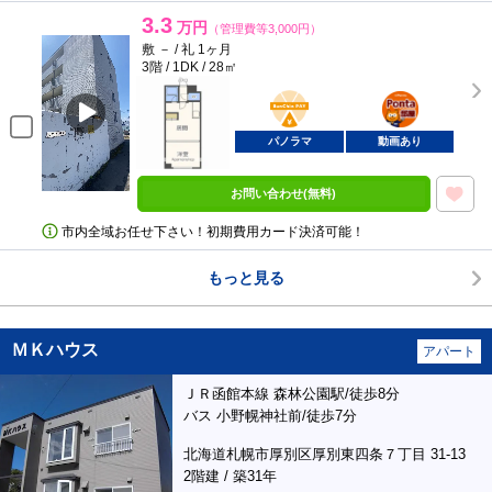
3.3
万円
（管理費等3,000円）
敷 － / 礼 1ヶ月
3階 / 1DK / 28㎡
BunChinPAY
ポンタ
部屋
パノラマ
動画あり
お問い合わせ(無料)
市内全域お任せ下さい！初期費用カード決済可能！
もっと見る
ＭＫハウス
アパート
ＪＲ函館本線 森林公園駅/徒歩8分
バス 小野幌神社前/徒歩7分
北海道札幌市厚別区厚別東四条７丁目 31-13
2階建 / 築31年