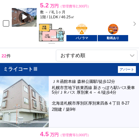
5.2
万円
（管理費等2,300円）
敷 － / 礼 1ヶ月
1階 / 1LDK / 46.25㎡
BunChinPAY
ポンタ
部屋
パノラマ
動画あり
22
件
ミライコートⅢ
アパート
ＪＲ函館本線 森林公園駅/徒歩12分
札幌市営地下鉄東西線 新さっぽろ駅/バス乗車
5分/ＪＲバス 厚別東４－４/徒歩4分
北海道札幌市厚別区厚別東四条４丁目 8-27
2階建 / 築9年
4.5
万円
（管理費等3,000円）