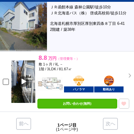
ＪＲ函館本線 森林公園駅/徒歩10分
ＪＲ北海道バス（株） 啓成高校前/徒歩11分
北海道札幌市厚別区厚別東四条８丁目 6-41
2階建 / 築38年
8.8
万円
（管理費等－）
敷 1ヶ月 / 礼 －
1階 / 3LDK / 81.67㎡
BunChinPAY
ポンタ
部屋
パノラマ
動画あり
お問い合わせ(無料)
前へ
次へ
1ページ目
(1ページ中)