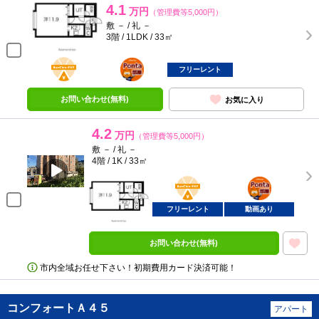
4.1
万円
（管理費等5,000円）
敷 － / 礼 －
3階 / 1LDK / 33㎡
BunChinPAY
ポンタ
部屋
フリーレント
お問い合わせ(無料)
お気に入り
4.2
万円
（管理費等5,000円）
敷 － / 礼 －
4階 / 1K / 33㎡
BunChinPAY
ポンタ
部屋
フリーレント
動画あり
お問い合わせ(無料)
市内全域お任せ下さい！初期費用カード決済可能！
コンフォートＡ４５
アパート