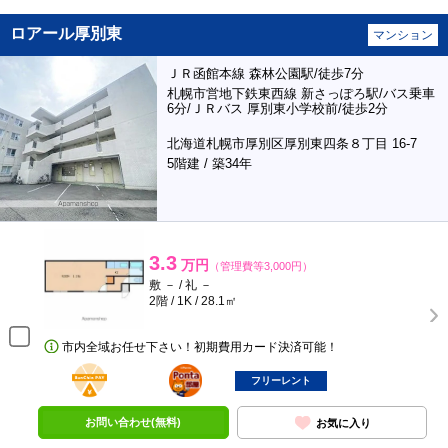
ロアール厚別東
マンション
ＪＲ函館本線 森林公園駅/徒歩7分
札幌市営地下鉄東西線 新さっぽろ駅/バス乗車
6分/ＪＲバス 厚別東小学校前/徒歩2分
北海道札幌市厚別区厚別東四条８丁目 16-7
5階建 / 築34年
3.3
万円
（管理費等3,000円）
敷 － / 礼 －
2階 / 1K / 28.1㎡
市内全域お任せ下さい！初期費用カード決済可能！
BunChinPAY
ポンタ
部屋
フリーレント
お問い合わせ(無料)
お気に入り