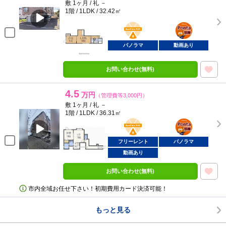
敷 1ヶ月 / 礼 －
1階 / 1LDK / 32.42㎡
BunChinPAY
ポンタ
部屋
パノラマ
動画あり
お問い合わせ(無料)
4.5
万円
（管理費等3,000円）
敷 1ヶ月 / 礼 －
1階 / 1LDK / 36.31㎡
BunChinPAY
ポンタ
部屋
フリーレント
パノラマ
動画あり
お問い合わせ(無料)
市内全域お任せ下さい！初期費用カード決済可能！
もっと見る