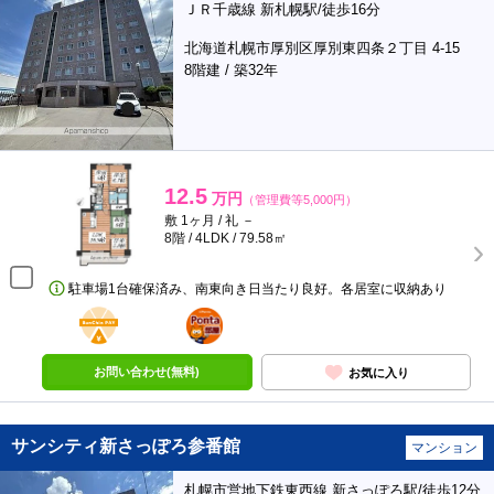
ＪＲ千歳線 新札幌駅/徒歩16分
北海道札幌市厚別区厚別東四条２丁目 4-15
8階建 / 築32年
12.5
万円
（管理費等5,000円）
敷 1ヶ月 / 礼 －
8階 / 4LDK / 79.58㎡
駐車場1台確保済み、南東向き日当たり良好。各居室に収納あり
BunChinPAY
ポンタ
部屋
お問い合わせ(無料)
お気に入り
サンシティ新さっぽろ参番館
マンション
札幌市営地下鉄東西線 新さっぽろ駅/徒歩12分