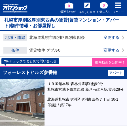
0
0
最近見た物件
お気に入り
保存した条件
メニュー
札幌市厚別区厚別東四条の賃貸[賃貸マンション・アパー
ト]物件情報・お部屋探し
地域・路線
北海道札幌市厚別区厚別東四条
変更する
条件
賃貸物件 ダブル0
変更する
□をチェックでまとめて問い合わせ
物件動画を公開中！
フォーレストヒルズ参番館
アパート
ＪＲ函館本線 森林公園駅/徒歩9分
札幌市営地下鉄東西線 新さっぽろ駅/徒歩28分
北海道札幌市厚別区厚別東四条７丁目 30-1
2階建 / 築17年