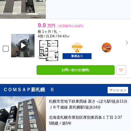
9.8
万円
（管理費等5,000円）
敷 1ヶ月 / 礼 －
4階 / 2LDK / 54.43㎡
BunChinPAY
ポンタ
部屋
動画あり
お問い合わせ(無料)
ＣＯＭＳＡＰ新札幌 Ⅱ
マンション
札幌市営地下鉄東西線 新さっぽろ駅/徒歩11分
ＪＲ千歳線 新札幌駅/徒歩14分
北海道札幌市厚別区厚別東四条１丁目 2-37
5階建 / 築5年