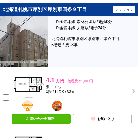
北海道札幌市厚別区厚別東四条９丁目
マンション
ＪＲ函館本線 森林公園駅/徒歩9分
ＪＲ函館本線 大麻駅/徒歩24分
北海道札幌市厚別区厚別東四条９丁目
5階建 / 築28年
4.1
万円
（管理費等5,000円）
敷 － / 礼 －
3階 / 1LDK / 33㎡
BunChinPAY
ポンタ
部屋
お問い合わせ(無料)
お気に入り