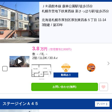
ＪＲ函館本線 森林公園駅/徒歩15分
札幌市営地下鉄東西線 新さっぽろ駅/徒歩25分
北海道札幌市厚別区厚別東四条５丁目 11-14
3階建 / 築33年
3.8
万円
（管理費等2,000円）
敷 － / 礼 －
2階 / 1LDK / 30.4㎡
BunChinPAY
ポンタ
部屋
動画あり
お問い合わせ(無料)
ステージインＡ４５
アパート