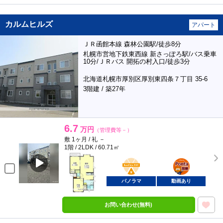
カルムヒルズ
アパート
ＪＲ函館本線 森林公園駅/徒歩8分
札幌市営地下鉄東西線 新さっぽろ駅/バス乗車
10分/ＪＲバス 開拓の村入口/徒歩3分
北海道札幌市厚別区厚別東四条７丁目 35-6
3階建 / 築27年
6.7
万円
（管理費等－）
敷 1ヶ月 / 礼 －
1階 / 2LDK / 60.71㎡
BunChinPAY
ポンタ
部屋
パノラマ
動画あり
お問い合わせ(無料)