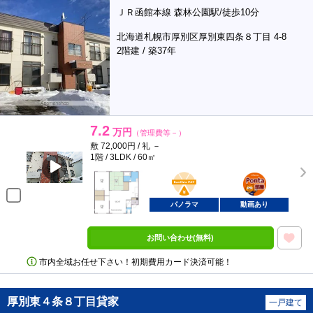
ＪＲ函館本線 森林公園駅/徒歩10分
北海道札幌市厚別区厚別東四条８丁目 4-8
2階建 / 築37年
7.2
万円
（管理費等－）
敷 72,000円 / 礼 －
1階 / 3LDK / 60㎡
BunChinPAY
ポンタ
部屋
パノラマ
動画あり
お問い合わせ(無料)
市内全域お任せ下さい！初期費用カード決済可能！
厚別東４条８丁目貸家
一戸建て