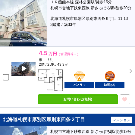
ＪＲ函館本線 森林公園駅/徒歩16分
札幌市営地下鉄東西線 新さっぽろ駅/徒歩20分
北海道札幌市厚別区厚別東四条５丁目 11-13
3階建 / 築33年
4.5
万円
（管理費等－）
敷 － / 礼 －
2階 / 2DK / 43.3㎡
BunChinPAY
ポンタ
部屋
パノラマ
動画あり
お問い合わせ(無料)
北海道札幌市厚別区厚別東四条２丁目
マンション
札幌市営地下鉄東西線 新さっぽろ駅/徒歩12分