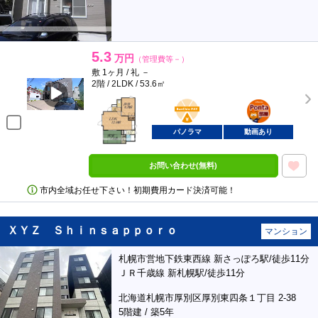
5.3
万円
（管理費等－）
敷 1ヶ月 / 礼 －
2階 / 2LDK / 53.6㎡
BunChinPAY
ポンタ
部屋
パノラマ
動画あり
お問い合わせ(無料)
市内全域お任せ下さい！初期費用カード決済可能！
ＸＹＺ Ｓｈｉｎｓａｐｐｏｒｏ
マンション
札幌市営地下鉄東西線 新さっぽろ駅/徒歩11分
ＪＲ千歳線 新札幌駅/徒歩11分
北海道札幌市厚別区厚別東四条１丁目 2-38
5階建 / 築5年