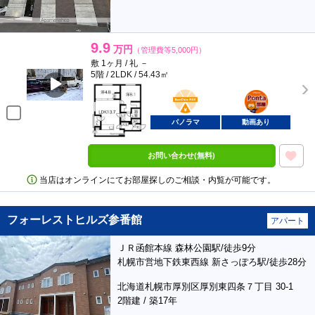
9.9
万円
（管理費等5,000円）
敷 1ヶ月 / 礼 －
5階 / 2LDK / 54.43㎡
BunChinPAY
ポンタ
部屋
パノラマ
動画あり
お問い合わせ(無料)
当店はオンラインにてお部屋探しのご相談・内覧が可能です。
フォーレストヒルズ参番館
アパート
ＪＲ函館本線 森林公園駅/徒歩9分
札幌市営地下鉄東西線 新さっぽろ駅/徒歩28分
北海道札幌市厚別区厚別東四条７丁目 30-1
2階建 / 築17年