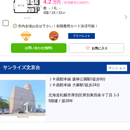
4.2
万円
（管理費等5,000円）
敷 － / 礼 －
4階 / 1K / 33㎡
市内全域お任せ下さい！初期費用カード決済可能！
BunChinPAY
ポンタ
部屋
フリーレント
お問い合わせ(無料)
お気に入り
サンライズ文京台
マンション
ＪＲ函館本線 森林公園駅/徒歩9分
ＪＲ函館本線 大麻駅/徒歩24分
北海道札幌市厚別区厚別東四条９丁目 1-3
5階建 / 築28年