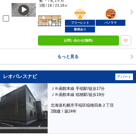
敷 － / 礼 1ヶ月
1階 / 1K / 23.18㎡
BunChinPAY
ポンタ
部屋
フリーレント
パノラマ
動画あり
お問い合わせ(無料)
もっと見る
レオパレスナビ
アパート
ＪＲ函館本線 手稲駅/徒歩17分
ＪＲ函館本線 稲穂駅/徒歩19分
北海道札幌市手稲区稲穂四条２丁目
2階建 / 築24年