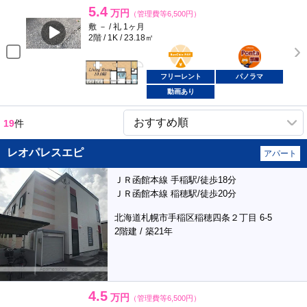
5.4
万円
（管理費等6,500円）
敷 － / 礼 1ヶ月
2階 / 1K / 23.18㎡
BunChinPAY
ポンタ
部屋
フリーレント
パノラマ
動画あり
19
件
レオパレスエピ
アパート
ＪＲ函館本線 手稲駅/徒歩18分
ＪＲ函館本線 稲穂駅/徒歩20分
北海道札幌市手稲区稲穂四条２丁目 6-5
2階建 / 築21年
4.5
万円
（管理費等6,500円）