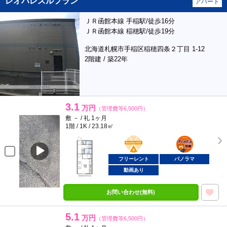
レオパレスルフラン
アパート
ＪＲ函館本線 手稲駅/徒歩16分
ＪＲ函館本線 稲穂駅/徒歩19分
北海道札幌市手稲区稲穂四条２丁目 1-12
2階建 / 築22年
3.1
万円
（管理費等6,500円）
敷 － / 礼 1ヶ月
1階 / 1K / 23.18㎡
BunChinPAY
ポンタ
部屋
フリーレント
パノラマ
動画あり
お問い合わせ(無料)
5.1
万円
（管理費等6,500円）