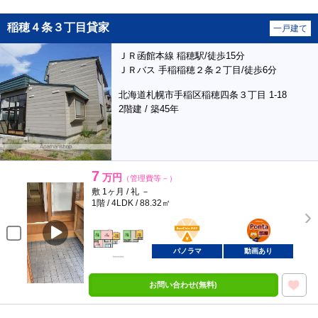
稲穂４条３丁目貸家
一戸建て
ＪＲ函館本線 稲穂駅/徒歩15分
ＪＲバス 手稲稲穂２条２丁目/徒歩6分
北海道札幌市手稲区稲穂四条３丁目 1-18
2階建 / 築45年
7
万円
（管理費等－）
敷 1ヶ月 / 礼 －
1階 / 4LDK / 88.32㎡
BunChinPAY
ポンタ
部屋
パノラマ
動画あり
お問い合わせ(無料)