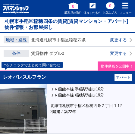
0
0
最近見た物件
お気に入り
保存した条件
メニュー
札幌市手稲区稲穂四条の賃貸[賃貸マンション・アパート]
物件情報・お部屋探し
地域・路線
北海道札幌市手稲区稲穂四条
変更する
条件
賃貸物件 ダブル0
変更する
□をチェックでまとめて問い合わせ
物件動画を公開中！
レオパレスルフラン
アパート
ＪＲ函館本線 手稲駅/徒歩16分
ＪＲ函館本線 稲穂駅/徒歩19分
北海道札幌市手稲区稲穂四条２丁目 1-12
2階建 / 築22年