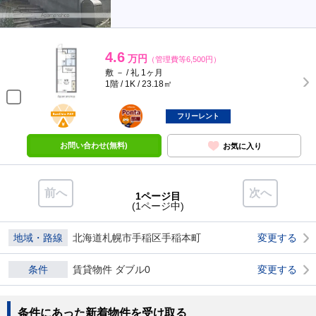
4.6
万円
（管理費等6,500円）
敷 － / 礼 1ヶ月
1階 / 1K / 23.18㎡
BunChinPAY
ポンタ
部屋
フリーレント
お問い合わせ(無料)
お気に入り
前へ
次へ
1ページ目
(1ページ中)
地域・路線
北海道札幌市手稲区手稲本町
変更する
条件
賃貸物件 ダブル0
変更する
条件にあった新着物件を受け取る