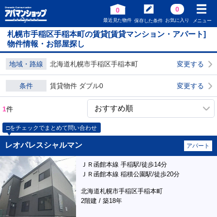
0
0
最近見た物件
お気に入り
保存した条件
メニュー
札幌市手稲区手稲本町の賃貸[賃貸マンション・アパート]
物件情報・お部屋探し
地域・路線
北海道札幌市手稲区手稲本町
変更する
条件
賃貸物件 ダブル0
変更する
1
件
□をチェックでまとめて問い合わせ
レオパレスシャルマン
アパート
ＪＲ函館本線 手稲駅/徒歩14分
ＪＲ函館本線 稲積公園駅/徒歩20分
北海道札幌市手稲区手稲本町
2階建 / 築18年