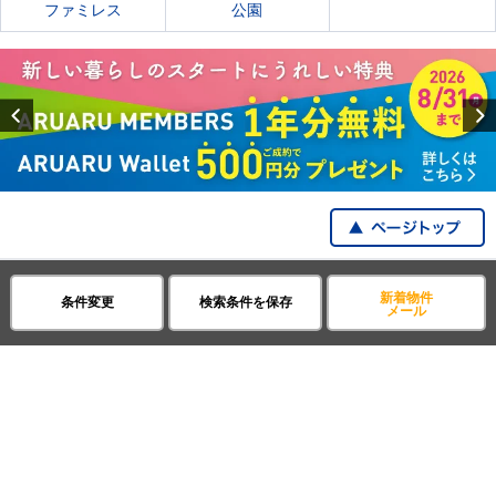
ファミレス
公園
Previous
賃貸・不動産アパマンショップ
北海道
函館市
上新川町
新着物件
条件変更
検索条件を保存
全国の都道府県から探す
メール
企業・IR情報
サイトポリシー
プライバシーポリシー
運営会社について
©APAMAN Co.,Ltd.