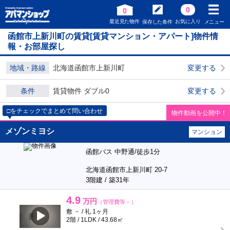
0
0
最近見た物件
お気に入り
保存した条件
メニュー
函館市上新川町の賃貸[賃貸マンション・アパート]物件情
報・お部屋探し
地域・路線
北海道函館市上新川町
変更する
条件
賃貸物件 ダブル0
変更する
□をチェックでまとめて問い合わせ
物件動画を公開中！
メゾンミヨシ
マンション
函館バス 中野通/徒歩1分
北海道函館市上新川町 20-7
3階建 / 築31年
4.9
万円
（管理費等－）
敷 － / 礼 1ヶ月
2階 / 1LDK / 43.68㎡