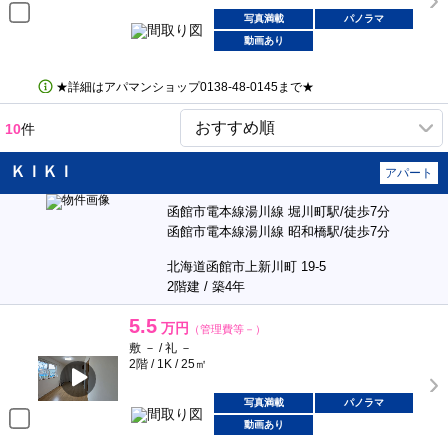
写真満載
パノラマ
動画あり
★詳細はアパマンショップ0138‐48‐0145まで★
10
件
ＫＩＫＩ
アパート
函館市電本線湯川線 堀川町駅/徒歩7分
函館市電本線湯川線 昭和橋駅/徒歩7分
北海道函館市上新川町 19-5
2階建 / 築4年
5.5
万円
（管理費等－）
敷 － / 礼 －
2階 / 1K / 25㎡
写真満載
パノラマ
動画あり