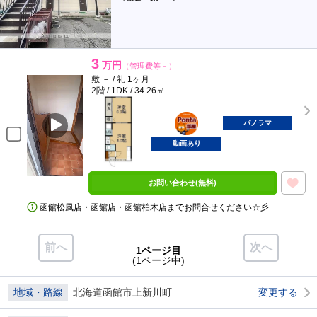
3
万円
（管理費等－）
敷 － / 礼 1ヶ月
2階 / 1DK / 34.26㎡
ポンタ
部屋
パノラマ
動画あり
お問い合わせ(無料)
函館松風店・函館店・函館柏木店までお問合せください☆彡
前へ
次へ
1ページ目
(1ページ中)
地域・路線
北海道函館市上新川町
変更する