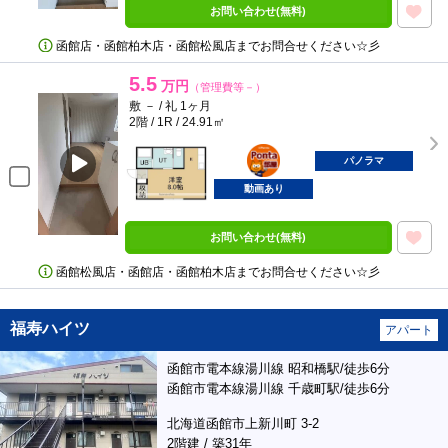
お問い合わせ(無料)
函館店・函館柏木店・函館松風店までお問合せください☆彡
5.5
万円
（管理費等－）
敷 － / 礼 1ヶ月
2階 / 1R / 24.91㎡
ポンタ
部屋
パノラマ
動画あり
お問い合わせ(無料)
函館松風店・函館店・函館柏木店までお問合せください☆彡
福寿ハイツ
アパート
函館市電本線湯川線 昭和橋駅/徒歩6分
函館市電本線湯川線 千歳町駅/徒歩6分
北海道函館市上新川町 3-2
2階建 / 築31年