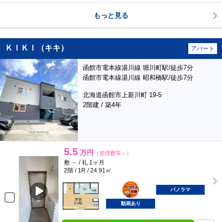
もっと見る
ＫＩＫＩ（キキ）
アパート
函館市電本線湯川線 堀川町駅/徒歩7分
函館市電本線湯川線 昭和橋駅/徒歩7分
北海道函館市上新川町 19-5
2階建 / 築4年
5.5
万円
（管理費等－）
敷 － / 礼 1ヶ月
2階 / 1R / 24.91㎡
ポンタ
部屋
パノラマ
動画あり