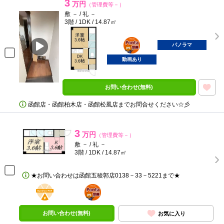
3
万円
（管理費等－）
敷 － / 礼 －
3階 / 1DK / 14.87㎡
ポンタ
部屋
パノラマ
動画あり
お問い合わせ(無料)
函館店・函館柏木店・函館松風店までお問合せください☆彡
3
万円
（管理費等－）
敷 － / 礼 －
3階 / 1DK / 14.87㎡
★お問い合わせは函館五稜郭店0138－33－5221まで★
BunChinPAY
ポンタ
部屋
お問い合わせ(無料)
お気に入り