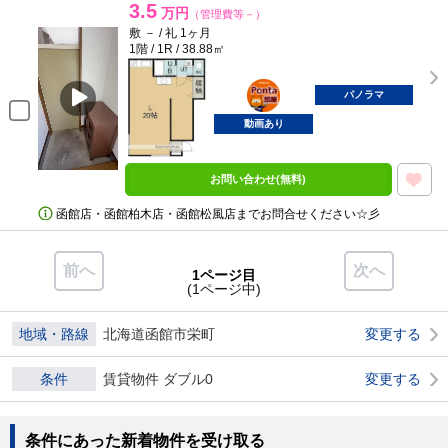
3.5
万円
（管理費等－）
敷 － / 礼 1ヶ月
1階 / 1R / 38.88㎡
ポンタ
部屋
パノラマ
動画あり
お問い合わせ(無料)
函館店・函館柏木店・函館松風店までお問合せください☆彡
前へ
次へ
1ページ目
(1ページ中)
地域・路線
北海道函館市栄町
変更する
条件
賃貸物件 ダブル0
変更する
条件にあった新着物件を受け取る