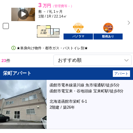
3
万円
（管理費等－）
敷 － / 礼 1ヶ月
1階 / 1R / 22.14㎡
BunChinPAY
ポンタ
部屋
パノラマ
動画あり
★単身向け物件・都市ガス・バストイレ別★
23
件
栄町アパート
アパート
函館市電本線湯川線 魚市場通駅/徒歩5分
函館市電宝来・谷地頭線 宝来町駅/徒歩8分
北海道函館市栄町 6-1
2階建 / 築26年