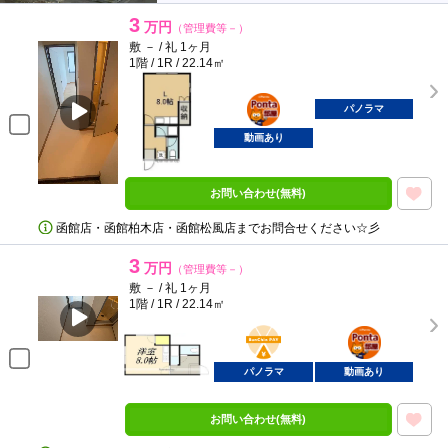
3
万円
（管理費等－）
敷 － / 礼 1ヶ月
1階 / 1R / 22.14㎡
ポンタ
部屋
パノラマ
動画あり
お問い合わせ(無料)
函館店・函館柏木店・函館松風店までお問合せください☆彡
3
万円
（管理費等－）
敷 － / 礼 1ヶ月
1階 / 1R / 22.14㎡
BunChinPAY
ポンタ
部屋
パノラマ
動画あり
お問い合わせ(無料)