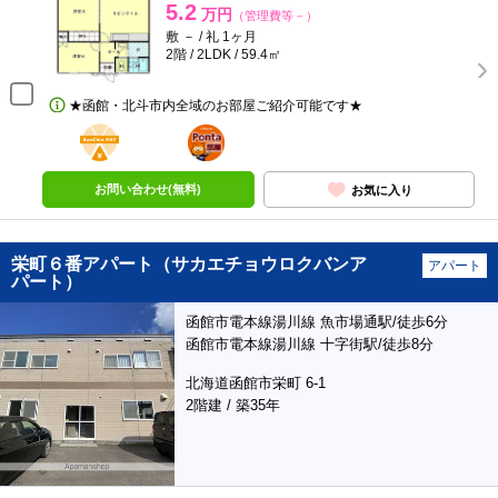
5.2
万円
（管理費等－）
敷 － / 礼 1ヶ月
2階 / 2LDK / 59.4㎡
★函館・北斗市内全域のお部屋ご紹介可能です★
BunChinPAY
ポンタ
部屋
お問い合わせ(無料)
お気に入り
栄町６番アパート（サカエチョウロクバンア
アパート
パート）
函館市電本線湯川線 魚市場通駅/徒歩6分
函館市電本線湯川線 十字街駅/徒歩8分
北海道函館市栄町 6-1
2階建 / 築35年