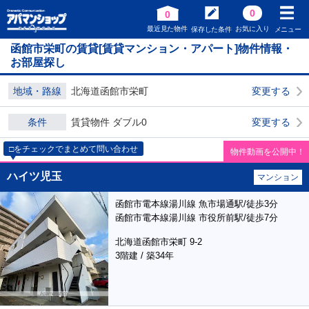
0
0
最近見た物件
お気に入り
保存した条件
メニュー
函館市栄町の賃貸[賃貸マンション・アパート]物件情報・
お部屋探し
地域・路線
北海道函館市栄町
変更する
条件
賃貸物件 ダブル0
変更する
□をチェックでまとめて問い合わせ
物件動画を公開中！
ハイツ児玉
マンション
函館市電本線湯川線 魚市場通駅/徒歩3分
函館市電本線湯川線 市役所前駅/徒歩7分
北海道函館市栄町 9-2
3階建 / 築34年