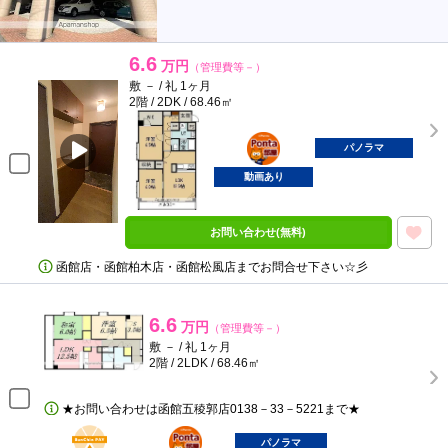
6.6
万円
（管理費等－）
敷 － / 礼 1ヶ月
2階 / 2DK / 68.46㎡
ポンタ
部屋
パノラマ
動画あり
お問い合わせ(無料)
函館店・函館柏木店・函館松風店までお問合せ下さい☆彡
6.6
万円
（管理費等－）
敷 － / 礼 1ヶ月
2階 / 2LDK / 68.46㎡
★お問い合わせは函館五稜郭店0138－33－5221まで★
BunChinPAY
ポンタ
部屋
パノラマ