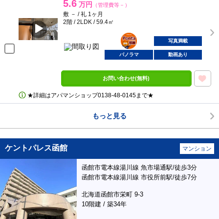
5.6
万円
（管理費等－）
敷 － / 礼 1ヶ月
2階 / 2LDK / 59.4㎡
ポンタ
部屋
写真満載
パノラマ
動画あり
お問い合わせ(無料)
★詳細はアパマンショップ0138‐48‐0145まで★
もっと見る
ケントパレス函館
マンション
函館市電本線湯川線 魚市場通駅/徒歩3分
函館市電本線湯川線 市役所前駅/徒歩7分
北海道函館市栄町 9-3
10階建 / 築34年