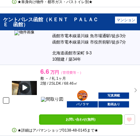
★単身向け物件・都市ガス・バストイレ別★
ケントパレス函館（ＫＥＮＴ ＰＡＬＡＣ
マンション
Ｅ 函館）
函館市電本線湯川線 魚市場通駅/徒歩3分
函館市電本線湯川線 市役所前駅/徒歩7分
北海道函館市栄町 9-3
10階建 / 築34年
6.6
万円
（管理費等－）
敷 － / 礼 1ヶ月
2階 / 2SLDK / 68.46㎡
ポンタ
部屋
写真満載
パノラマ
動画あり
お問い合わせ(無料)
★詳細はアパマンショップ0138‐48‐0145まで★