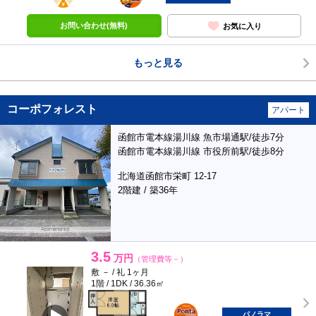
お問い合わせ(無料)
お気に入り
もっと見る
コーポフォレスト
アパート
函館市電本線湯川線 魚市場通駅/徒歩7分
函館市電本線湯川線 市役所前駅/徒歩8分
北海道函館市栄町 12-17
2階建 / 築36年
3.5
万円
（管理費等－）
敷 － / 礼 1ヶ月
1階 / 1DK / 36.36㎡
ポンタ
部屋
パノラマ