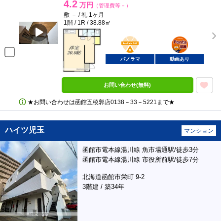
4.2
万円
（管理費等－）
敷 － / 礼 1ヶ月
1階 / 1R / 38.88㎡
BunChinPAY
ポンタ
部屋
パノラマ
動画あり
お問い合わせ(無料)
★お問い合わせは函館五稜郭店0138－33－5221まで★
ハイツ児玉
マンション
函館市電本線湯川線 魚市場通駅/徒歩3分
函館市電本線湯川線 市役所前駅/徒歩7分
北海道函館市栄町 9-2
3階建 / 築34年