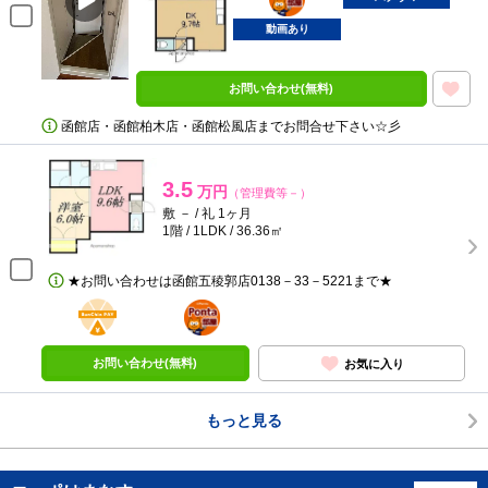
動画あり
お問い合わせ(無料)
函館店・函館柏木店・函館松風店までお問合せ下さい☆彡
3.5
万円
（管理費等－）
敷 － / 礼 1ヶ月
1階 / 1LDK / 36.36㎡
★お問い合わせは函館五稜郭店0138－33－5221まで★
BunChinPAY
ポンタ
部屋
お問い合わせ(無料)
お気に入り
もっと見る