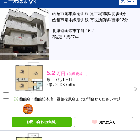
コーポはまなす
アパート
函館市電本線湯川線 魚市場通駅/徒歩8分
函館市電本線湯川線 市役所前駅/徒歩12分
北海道函館市栄町 16-2
3階建 / 築37年
5.2
万円
（管理費等－）
敷 － / 礼 1ヶ月
2階 / 2LDK / 56㎡
函館店・函館柏木店・函館松風店までお問合せください☆彡
ポンタ
部屋
お問い合わせ(無料)
お気に入り