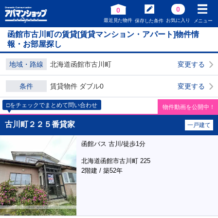
0
0
最近見た物件
お気に入り
保存した条件
メニュー
函館市古川町の賃貸[賃貸マンション・アパート]物件情
報・お部屋探し
地域・路線
北海道函館市古川町
変更する
条件
賃貸物件 ダブル0
変更する
□をチェックでまとめて問い合わせ
物件動画を公開中！
古川町２２５番貸家
一戸建て
函館バス 古川/徒歩1分
北海道函館市古川町 225
2階建 / 築52年