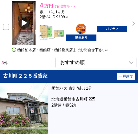
4
万円
（管理費等－）
敷 － / 礼 1ヶ月
2階 / 4LDK / 99㎡
ポンタ
部屋
パノラマ
動画あり
函館柏木店・函館店・函館松風店までお問合せ下さい♪
3
件
古川町２２５番貸家
一戸建て
函館バス 古川/徒歩1分
北海道函館市古川町 225
2階建 / 築52年