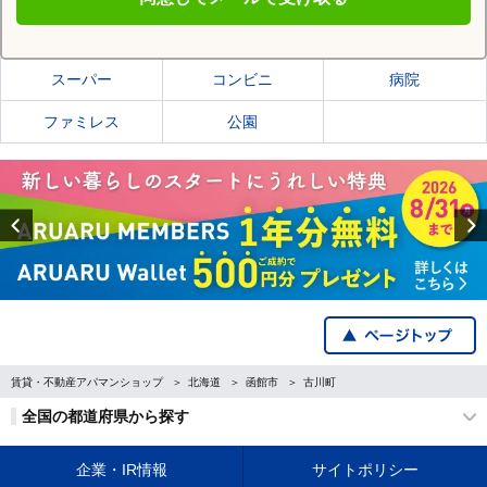
函館市の施設一覧
スーパー
コンビニ
病院
ファミレス
公園
Previous
賃貸・不動産アパマンショップ
北海道
函館市
古川町
全国の都道府県から探す
企業・IR情報
サイトポリシー