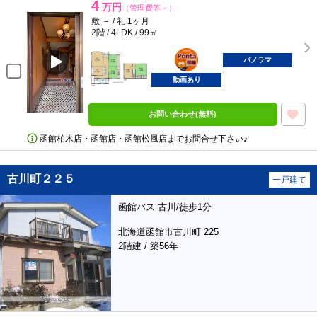
4
万円
（管理費等－）
敷 － / 礼 1ヶ月
2階 / 4LDK / 99㎡
ポンタ
部屋
パノラマ
動画あり
お問い合わせ(無料)
函館柏木店・函館店・函館松風店までお問合せ下さい♪
古川町２２５
一戸建て
函館バス 古川/徒歩1分
北海道函館市古川町 225
2階建 / 築56年