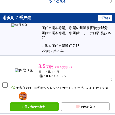
もっと見る
湯浜町７番戸建
一戸建て
函館市電本線湯川線 湯の川温泉駅/徒歩15分
函館市電本線湯川線 函館アリーナ前駅/徒歩15
分
北海道函館市湯浜町 7-15
2階建 / 築29年
8.5
万円
（管理費等－）
敷 － / 礼 1ヶ月
1階 / 4LDK / 99.72㎡
★当店ではご契約金をクレジットカードでお支払いいただけます★
ポンタ
部屋
お問い合わせ(無料)
お気に入り