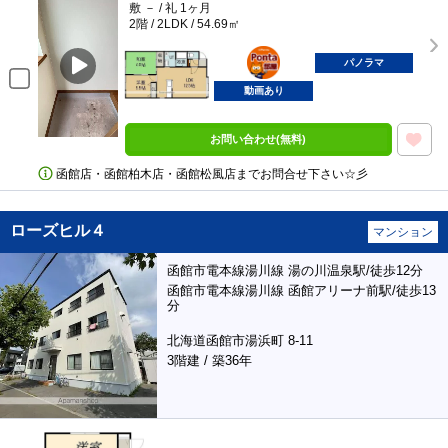
敷 － / 礼 1ヶ月
2階 / 2LDK / 54.69㎡
ポンタ
部屋
パノラマ
動画あり
お問い合わせ(無料)
函館店・函館柏木店・函館松風店までお問合せ下さい☆彡
ローズヒル４
マンション
函館市電本線湯川線 湯の川温泉駅/徒歩12分
函館市電本線湯川線 函館アリーナ前駅/徒歩13
分
北海道函館市湯浜町 8-11
3階建 / 築36年