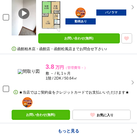
ポンタ
部屋
パノラマ
動画あり
お問い合わせ(無料)
函館柏木店・函館店・函館松風店までお問合せ下さい♪
3.8
万円
（管理費等－）
敷 － / 礼 1ヶ月
1階 / 2DK / 50.64㎡
★当店ではご契約金をクレジットカードでお支払いいただけます★
ポンタ
部屋
お問い合わせ(無料)
お気に入り
もっと見る