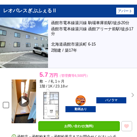
レオパレスぎぷふぇるⅡ
アパート
函館市電本線湯川線 駒場車庫前駅/徒歩20分
函館市電本線湯川線 函館アリーナ前駅/徒歩17
分
北海道函館市湯浜町 6-15
2階建 / 築17年
5.7
万円
（管理費等6,500円）
敷 － / 礼 1ヶ月
1階 / 1K / 23.18㎡
ポンタ
部屋
パノラマ
動画あり
お問い合わせ(無料)
函館店・函館柏木店・函館松風店までお問合せください☆彡