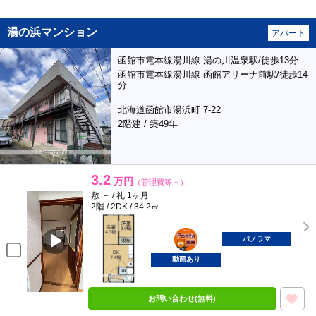
湯の浜マンション
アパート
函館市電本線湯川線 湯の川温泉駅/徒歩13分
函館市電本線湯川線 函館アリーナ前駅/徒歩14
分
北海道函館市湯浜町 7-22
2階建 / 築49年
3.2
万円
（管理費等－）
敷 － / 礼 1ヶ月
2階 / 2DK / 34.2㎡
ポンタ
部屋
パノラマ
動画あり
お問い合わせ(無料)