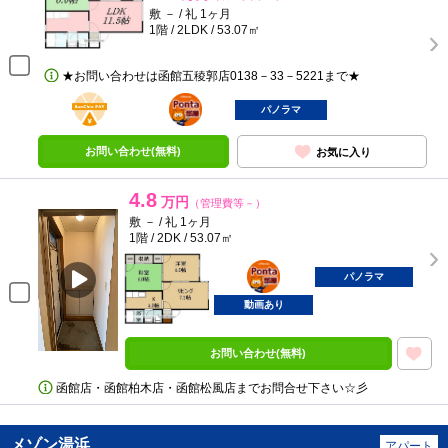
敷 － / 礼 1ヶ月
1階 / 2LDK / 53.07㎡
★お問い合わせは函館五稜郭店0138－33－5221まで★
BunChinPAY
ポンタ
部屋
パノラマ
お問い合わせ(無料)
お気に入り
4.8
万円
（管理費等－）
敷 － / 礼 1ヶ月
1階 / 2DK / 53.07㎡
ポンタ
部屋
パノラマ
動画あり
お問い合わせ(無料)
函館店・函館柏木店・函館松風店までお問合せ下さい☆彡
メゾン湯浜
アパート