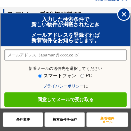
アパマンショップの店舗に相談する
入力した検索条件で
新しい物件が掲載されたとき
賃貸のプロがお部屋探し！
メールアドレスを登録すれば
おまかせ物件リクエスト
新着物件をお知らせします。
住みたい街の店舗を探す
店舗検索
新着メールの送信先を選択してください
住む街研究所で函館市の情報を見る
スマートフォン
PC
プライバシーポリシー
に
函館市
同意してメールで受け取る
函館市の施設一覧
新着物件
条件変更
検索条件を保存
スーパー
コンビニ
病院
メール