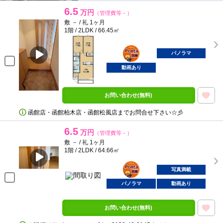
6.5
万円
（管理費等－）
敷 － / 礼 1ヶ月
1階 / 2LDK / 66.45㎡
ポンタ
部屋
パノラマ
動画あり
お問い合わせ(無料)
函館店・函館柏木店・函館松風店までお問合せ下さい☆彡
6.5
万円
（管理費等－）
敷 － / 礼 1ヶ月
1階 / 2LDK / 64.66㎡
ポンタ
部屋
写真満載
パノラマ
動画あり
お問い合わせ(無料)