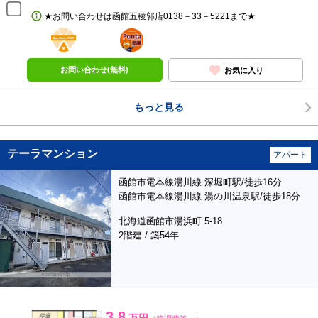
★お問い合わせは函館五稜郭店0138－33－5221まで★
BunChinPAY
ポンタ
部屋
お問い合わせ(無料)
お気に入り
もっと見る
テーラマンション
アパート
函館市電本線湯川線 深堀町駅/徒歩16分
函館市電本線湯川線 湯の川温泉駅/徒歩18分
北海道函館市湯浜町 5-18
2階建 / 築54年
3.8