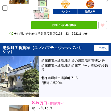
BunChinPAY
ポンタ
部屋
パノラマ
動画あり
お問い合わせ(無料)
★お問い合わせは函館五稜郭店0138－33－5221まで★
湯浜町７番貸家（ユノハマチョウナナバンカ
一戸建て
シヤ）
函館市電本線湯川線 湯の川温泉駅/徒歩14分
函館市電本線湯川線 函館アリーナ前駅/徒歩15
分
北海道函館市湯浜町 7-15
2階建 / 築29年
8.5
万円
（管理費等－）
敷 － / 礼 1ヶ月