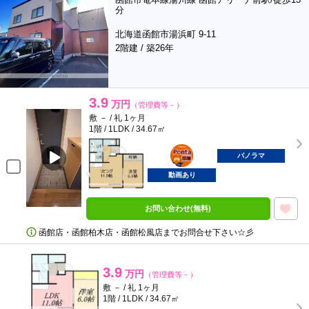
分
北海道函館市湯浜町 9-11
2階建 / 築26年
3.9
万円
（管理費等－）
敷 － / 礼 1ヶ月
1階 / 1LDK / 34.67㎡
ポンタ
部屋
パノラマ
動画あり
お問い合わせ(無料)
函館店・函館柏木店・函館松風店までお問合せ下さい☆彡
3.9
万円
（管理費等－）
敷 － / 礼 1ヶ月
1階 / 1LDK / 34.67㎡