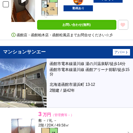
動画あり
お問い合わせ(無料)
函館店・函館柏木店・函館松風店までお問合せください☆彡
マンションサンエー
アパート
函館市電本線湯川線 湯の川温泉駅/徒歩14分
函館市電本線湯川線 函館アリーナ前駅/徒歩15
分
北海道函館市湯浜町 13-12
2階建 / 築42年
3
万円
（管理費等－）
敷 － / 礼 －
2階 / 2DK / 49.58㎡