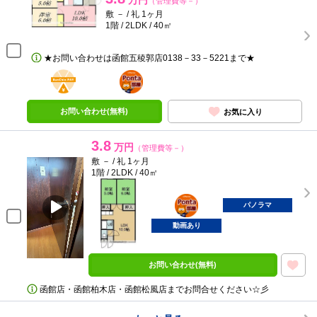
万円
（管理費等－）
敷 － / 礼 1ヶ月
1階 / 2LDK / 40㎡
★お問い合わせは函館五稜郭店0138－33－5221まで★
BunChinPAY
ポンタ
部屋
お問い合わせ(無料)
お気に入り
3.8
万円
（管理費等－）
敷 － / 礼 1ヶ月
1階 / 2LDK / 40㎡
ポンタ
部屋
パノラマ
動画あり
お問い合わせ(無料)
函館店・函館柏木店・函館松風店までお問合せください☆彡