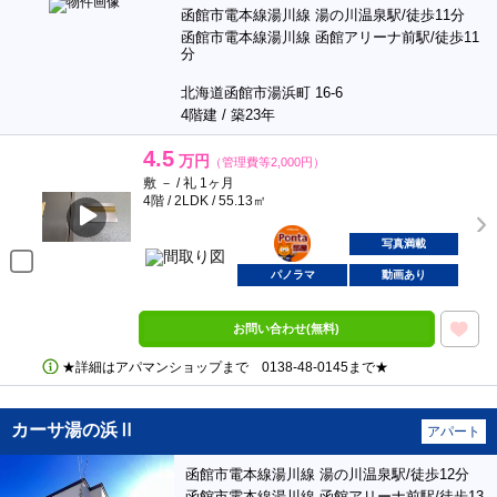
函館市電本線湯川線 湯の川温泉駅/徒歩11分
函館市電本線湯川線 函館アリーナ前駅/徒歩11
分
北海道函館市湯浜町 16-6
4階建 / 築23年
4.5
万円
（管理費等2,000円）
敷 － / 礼 1ヶ月
4階 / 2LDK / 55.13㎡
ポンタ
部屋
写真満載
パノラマ
動画あり
お問い合わせ(無料)
★詳細はアパマンショップまで 0138‐48‐0145まで★
カーサ湯の浜Ⅱ
アパート
函館市電本線湯川線 湯の川温泉駅/徒歩12分
函館市電本線湯川線 函館アリーナ前駅/徒歩13