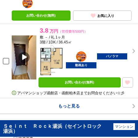
部屋
お問い合わせ(無料)
お気に入り
3.8
万円
（管理費等500円）
敷 － / 礼 1ヶ月
3階 / 1DK / 36.45㎡
ポンタ
部屋
パノラマ
動画あり
お問い合わせ(無料)
アパマンショップ函館店・函館柏木店までお問合せください☆彡
もっと見る
Ｓｅｉｎｔ Ｒｏｃｋ湯浜（セイントロック
マンション
湯浜）