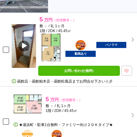
5
万円
（管理費等－）
敷 － / 礼 1ヶ月
1階 / 2DK / 45.45㎡
ポンタ
部屋
パノラマ
動画あり
お問い合わせ(無料)
函館店・函館柏木店・函館松風店までお問合せ下さい☆彡
5
万円
（管理費等－）
敷 － / 礼 1ヶ月
1階 / 2DK / 45.45㎡
★湯浜町・駐車1台無料・ファミリー向け２ＤＫタイプ★
BunChinPAY
ポンタ
部屋