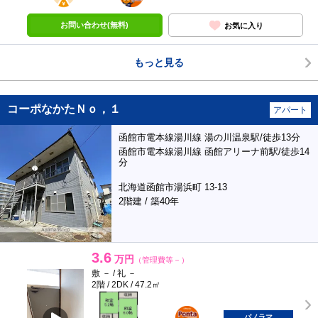
お問い合わせ(無料)
お気に入り
もっと見る
コーポなかたＮｏ，１
アパート
函館市電本線湯川線 湯の川温泉駅/徒歩13分
函館市電本線湯川線 函館アリーナ前駅/徒歩14
分
北海道函館市湯浜町 13-13
2階建 / 築40年
3.6
万円
（管理費等－）
敷 － / 礼 －
2階 / 2DK / 47.2㎡
ポンタ
部屋
パノラマ