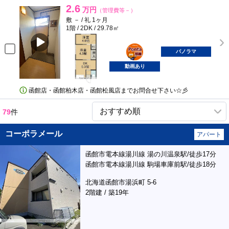
2.6
万円
（管理費等－）
敷 － / 礼 1ヶ月
1階 / 2DK / 29.78㎡
ポンタ
部屋
パノラマ
動画あり
函館店・函館柏木店・函館松風店までお問合せ下さい☆彡
79
件
コーポラメール
アパート
函館市電本線湯川線 湯の川温泉駅/徒歩17分
函館市電本線湯川線 駒場車庫前駅/徒歩18分
北海道函館市湯浜町 5-6
2階建 / 築19年