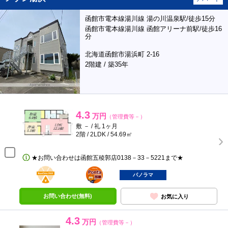
函館市電本線湯川線 湯の川温泉駅/徒歩15分
函館市電本線湯川線 函館アリーナ前駅/徒歩16
分
北海道函館市湯浜町 2-16
2階建 / 築35年
4.3
万円
（管理費等－）
敷 － / 礼 1ヶ月
2階 / 2LDK / 54.69㎡
★お問い合わせは函館五稜郭店0138－33－5221まで★
BunChinPAY
ポンタ
部屋
パノラマ
お問い合わせ(無料)
お気に入り
4.3
万円
（管理費等－）