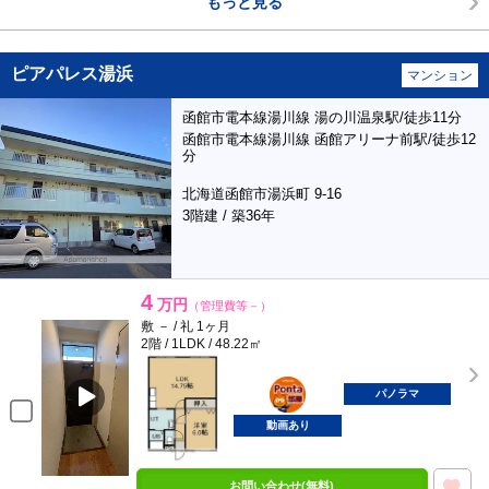
もっと見る
ピアパレス湯浜
マンション
函館市電本線湯川線 湯の川温泉駅/徒歩11分
函館市電本線湯川線 函館アリーナ前駅/徒歩12
分
北海道函館市湯浜町 9-16
3階建 / 築36年
4
万円
（管理費等－）
敷 － / 礼 1ヶ月
2階 / 1LDK / 48.22㎡
ポンタ
部屋
パノラマ
動画あり
お問い合わせ(無料)