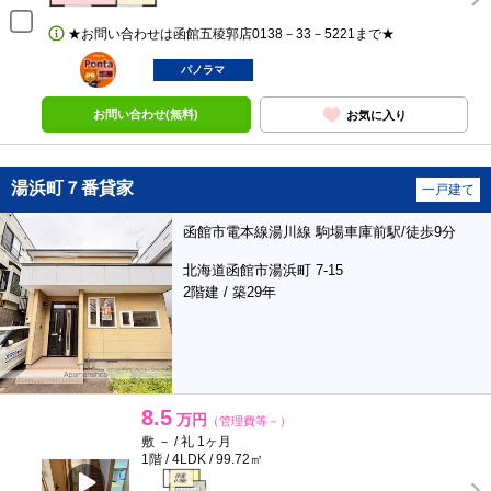
★お問い合わせは函館五稜郭店0138－33－5221まで★
ポンタ
部屋
パノラマ
お問い合わせ(無料)
お気に入り
湯浜町７番貸家
一戸建て
函館市電本線湯川線 駒場車庫前駅/徒歩9分
北海道函館市湯浜町 7-15
2階建 / 築29年
8.5
万円
（管理費等－）
敷 － / 礼 1ヶ月
1階 / 4LDK / 99.72㎡