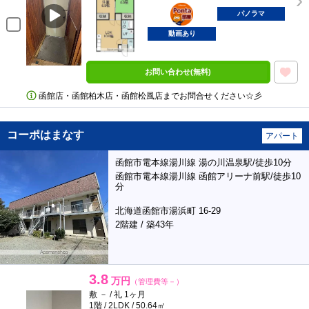
ポンタ
部屋
パノラマ
動画あり
お問い合わせ(無料)
函館店・函館柏木店・函館松風店までお問合せください☆彡
コーポはまなす
アパート
函館市電本線湯川線 湯の川温泉駅/徒歩10分
函館市電本線湯川線 函館アリーナ前駅/徒歩10
分
北海道函館市湯浜町 16-29
2階建 / 築43年
3.8
万円
（管理費等－）
敷 － / 礼 1ヶ月
1階 / 2LDK / 50.64㎡