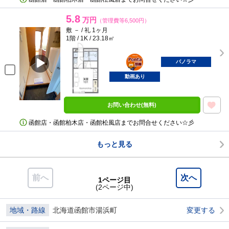
5.8
万円
（管理費等6,500円）
敷 － / 礼 1ヶ月
1階 / 1K / 23.18㎡
ポンタ
部屋
パノラマ
動画あり
お問い合わせ(無料)
函館店・函館柏木店・函館松風店までお問合せください☆彡
もっと見る
前へ
次へ
1ページ目
(2ページ中)
地域・路線
北海道函館市湯浜町
変更する