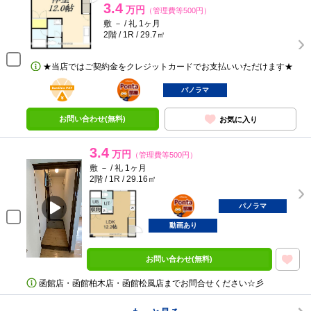
3.4
万円
（管理費等500円）
敷 － / 礼 1ヶ月
2階 / 1R / 29.7㎡
★当店ではご契約金をクレジットカードでお支払いいただけます★
BunChinPAY
ポンタ
部屋
パノラマ
お問い合わせ(無料)
お気に入り
3.4
万円
（管理費等500円）
敷 － / 礼 1ヶ月
2階 / 1R / 29.16㎡
ポンタ
部屋
パノラマ
動画あり
お問い合わせ(無料)
函館店・函館柏木店・函館松風店までお問合せください☆彡