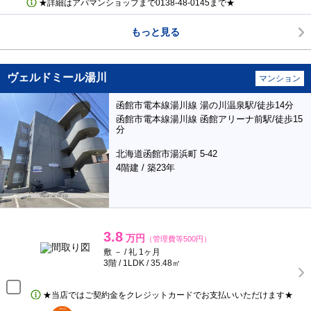
★詳細はアパマンショップまで0138‐48‐0145まで★
もっと見る
ヴェルドミール湯川
マンション
函館市電本線湯川線 湯の川温泉駅/徒歩14分
函館市電本線湯川線 函館アリーナ前駅/徒歩15
分
北海道函館市湯浜町 5-42
4階建 / 築23年
3.8
万円
（管理費等500円）
敷 － / 礼 1ヶ月
3階 / 1LDK / 35.48㎡
★当店ではご契約金をクレジットカードでお支払いいただけます★
ポンタ