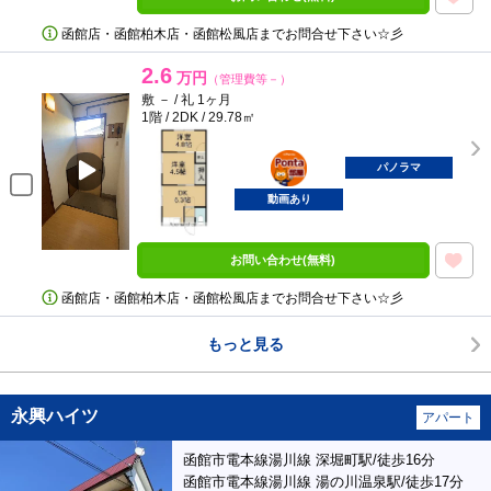
函館店・函館柏木店・函館松風店までお問合せ下さい☆彡
2.6
万円
（管理費等－）
敷 － / 礼 1ヶ月
1階 / 2DK / 29.78㎡
ポンタ
部屋
パノラマ
動画あり
お問い合わせ(無料)
函館店・函館柏木店・函館松風店までお問合せ下さい☆彡
もっと見る
永興ハイツ
アパート
函館市電本線湯川線 深堀町駅/徒歩16分
函館市電本線湯川線 湯の川温泉駅/徒歩17分