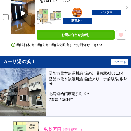
1階 / 4LDK / 99.27㎡
ポンタ
部屋
パノラマ
動画あり
お問い合わせ(無料)
函館柏木店・函館店・函館松風店までお問合せ下さい♪
カーサ湯の浜Ⅰ
アパート
函館市電本線湯川線 湯の川温泉駅/徒歩13分
函館市電本線湯川線 函館アリーナ前駅/徒歩14
分
北海道函館市湯浜町 9-6
2階建 / 築34年
4.8
万円
（管理費等－）