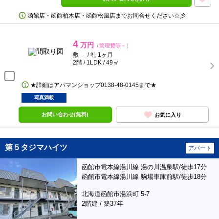
函館店・函館柏木店・函館松風店までお問合せください☆彡
4
万円
（管理費等－）
敷 － / 礼 1ヶ月
2階 / 1LDK / 49㎡
★詳細はアパマンショップ0138‐48‐0145まで★
写真満載
お問い合わせ(無料)
お気に入り
第５タジマハイツ
アパート
函館市電本線湯川線 湯の川温泉駅/徒歩17分
函館市電本線湯川線 駒場車庫前駅/徒歩18分
北海道函館市湯浜町 5-7
2階建 / 築37年