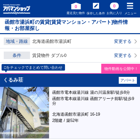
0
0
最近見た物件
お気に入り
保存した条件
メニュー
函館市湯浜町の賃貸[賃貸マンション・アパート]物件情
報・お部屋探し
地域・路線
北海道函館市湯浜町
変更する
条件
賃貸物件 ダブル0
変更する
□をチェックでまとめて問い合わせ
物件動画を公開中！
くるみ荘
アパート
函館市電本線湯川線 湯の川温泉駅/徒歩8分
函館市電本線湯川線 函館アリーナ前駅/徒歩9
分
北海道函館市湯浜町 16-19
2階建 / 築52年