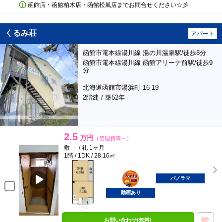
函館店・函館柏木店・函館松風店までお問合せください☆彡
くるみ荘
アパート
函館市電本線湯川線 湯の川温泉駅/徒歩8分
函館市電本線湯川線 函館アリーナ前駅/徒歩9
分
北海道函館市湯浜町 16-19
2階建 / 築52年
2.5
万円
（管理費等－）
敷 － / 礼 1ヶ月
1階 / 1DK / 28.16㎡
ポンタ
部屋
パノラマ
動画あり
お問い合わせ(無料)