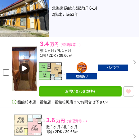
北海道函館市湯浜町 6-14
2階建 / 築53年
3.4
万円
（管理費等－）
敷 1ヶ月 / 礼 1ヶ月
1階 / 2DK / 39.66㎡
ポンタ
部屋
パノラマ
動画あり
お問い合わせ(無料)
函館柏木店・函館店・函館松風店までお問合せ下さい♪
3.6
万円
（管理費等－）
敷 1ヶ月 / 礼 1ヶ月
1階 / 2DK / 39.66㎡