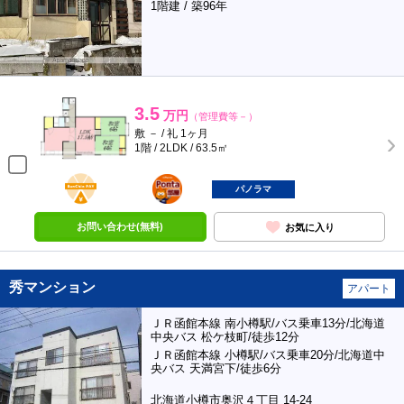
1階建 / 築96年
3.5
万円
（管理費等－）
敷 － / 礼 1ヶ月
1階 / 2LDK / 63.5㎡
BunChinPAY
ポンタ
部屋
パノラマ
お問い合わせ(無料)
お気に入り
秀マンション
アパート
ＪＲ函館本線 南小樽駅/バス乗車13分/北海道
中央バス 松ケ枝町/徒歩12分
ＪＲ函館本線 小樽駅/バス乗車20分/北海道中
央バス 天満宮下/徒歩6分
北海道小樽市奥沢４丁目 14-24