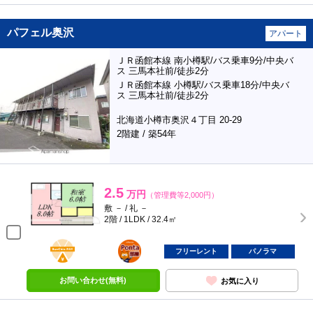
パフェル奥沢
アパート
ＪＲ函館本線 南小樽駅/バス乗車9分/中央バ
ス 三馬本社前/徒歩2分
ＪＲ函館本線 小樽駅/バス乗車18分/中央バ
ス 三馬本社前/徒歩2分
北海道小樽市奥沢４丁目 20-29
2階建 / 築54年
2.5
万円
（管理費等2,000円）
敷 － / 礼 －
2階 / 1LDK / 32.4㎡
BunChinPAY
ポンタ
部屋
フリーレント
パノラマ
お問い合わせ(無料)
お気に入り