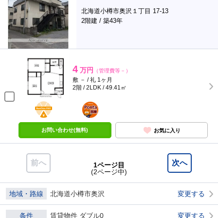
北海道小樽市奥沢１丁目 17-13
2階建 / 築43年
4
万円
（管理費等－）
敷 － / 礼 1ヶ月
2階 / 2LDK / 49.41㎡
BunChinPAY
ポンタ
部屋
お問い合わせ(無料)
お気に入り
前へ
次へ
1ページ目
(2ページ中)
地域・路線
北海道小樽市奥沢
変更する
条件
賃貸物件 ダブル0
変更する