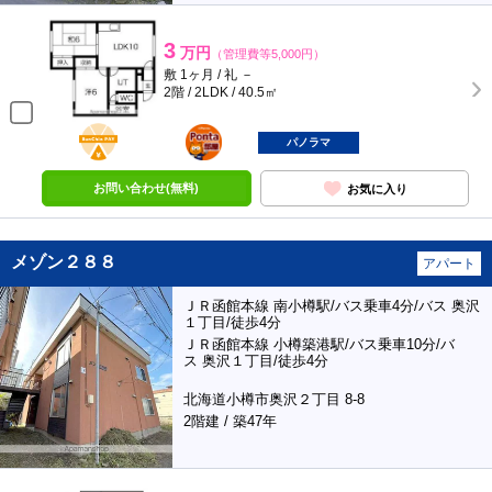
3
万円
（管理費等5,000円）
敷 1ヶ月 / 礼 －
2階 / 2LDK / 40.5㎡
BunChinPAY
ポンタ
部屋
パノラマ
お問い合わせ(無料)
お気に入り
メゾン２８８
アパート
ＪＲ函館本線 南小樽駅/バス乗車4分/バス 奥沢
１丁目/徒歩4分
ＪＲ函館本線 小樽築港駅/バス乗車10分/バ
ス 奥沢１丁目/徒歩4分
北海道小樽市奥沢２丁目 8-8
2階建 / 築47年