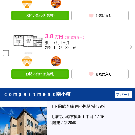
部屋
お問い合わせ(無料)
お気に入り
3.8
万円
（管理費等－）
敷 － / 礼 1ヶ月
2階 / 1LDK / 32.5㎡
BunChinPAY
ポンタ
部屋
お問い合わせ(無料)
お気に入り
ｃｏｍｐａｒｔｍｅｎｔ南小樽
アパート
ＪＲ函館本線 南小樽駅/徒歩9分
北海道小樽市奥沢１丁目 17-16
2階建 / 築20年