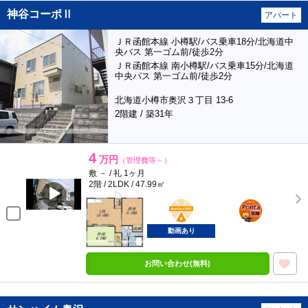
神谷コーポⅡ
アパート
ＪＲ函館本線 小樽駅/バス乗車18分/北海道中
央バス 第一ゴム前/徒歩2分
ＪＲ函館本線 南小樽駅/バス乗車15分/北海道
中央バス 第一ゴム前/徒歩2分
北海道小樽市奥沢３丁目 13-6
2階建 / 築31年
4
万円
（管理費等－）
敷 － / 礼 1ヶ月
2階 / 2LDK / 47.99㎡
BunChinPAY
ポンタ
部屋
動画あり
お問い合わせ(無料)