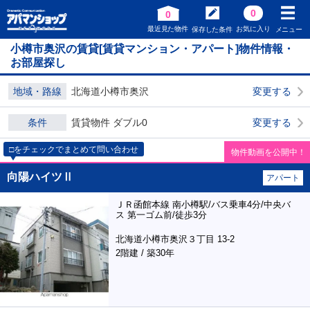
0
0
最近見た物件
お気に入り
保存した条件
メニュー
小樽市奥沢の賃貸[賃貸マンション・アパート]物件情報・
お部屋探し
地域・路線
北海道小樽市奥沢
変更する
条件
賃貸物件 ダブル0
変更する
□をチェックでまとめて問い合わせ
物件動画を公開中！
向陽ハイツⅡ
アパート
ＪＲ函館本線 南小樽駅/バス乗車4分/中央バ
ス 第一ゴム前/徒歩3分
北海道小樽市奥沢３丁目 13-2
2階建 / 築30年