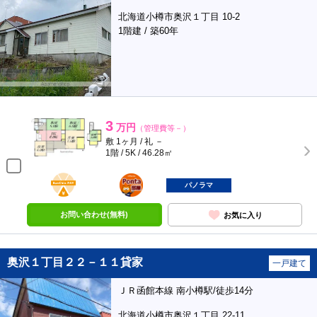
北海道小樽市奥沢１丁目 10-2
1階建 / 築60年
3
万円
（管理費等－）
敷 1ヶ月 / 礼 －
1階 / 5K / 46.28㎡
BunChinPAY
ポンタ
部屋
パノラマ
お問い合わせ(無料)
お気に入り
奥沢１丁目２２－１１貸家
一戸建て
ＪＲ函館本線 南小樽駅/徒歩14分
北海道小樽市奥沢１丁目 22-11