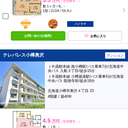
5.5
万円
（管理費等－）
敷 1ヶ月 / 礼 －
1階 / 2LDK / 56.8㎡
BunChinPAY
ポンタ
部屋
パノラマ
お問い合わせ(無料)
お気に入り
テレパレス小樽奥沢
マンション
ＪＲ函館本線 南小樽駅/バス乗車7分/北海道中
央バス 入船３丁目/徒歩15分
ＪＲ函館本線 小樽築港駅/バス乗車5分/北海道
中央バス 龍徳寺前/徒歩18分
北海道小樽市奥沢４丁目 23
4階建 / 築40年
4.5
万円
（管理費等－）
敷 － / 礼 －