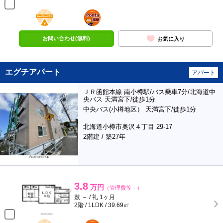
BunChinPAY
ポンタ
部屋
お問い合わせ(無料)
お気に入り
エグチアパート
アパート
ＪＲ函館本線 南小樽駅/バス乗車7分/北海道中
央バス 天満宮下/徒歩1分
中央バス(小樽地区） 天満宮下/徒歩1分
北海道小樽市奥沢４丁目 29-17
2階建 / 築27年
3.8
万円
（管理費等－）
敷 － / 礼 1ヶ月
2階 / 1LDK / 39.69㎡
BunChinPAY
ポンタ