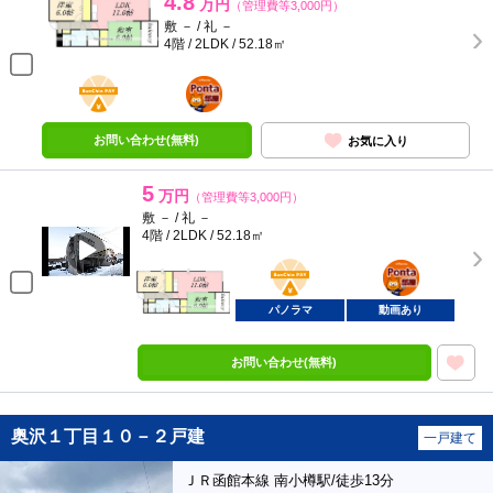
4.8
万円
（管理費等3,000円）
敷 － / 礼 －
4階 / 2LDK / 52.18㎡
BunChinPAY
ポンタ
部屋
お問い合わせ(無料)
お気に入り
5
万円
（管理費等3,000円）
敷 － / 礼 －
4階 / 2LDK / 52.18㎡
BunChinPAY
ポンタ
部屋
パノラマ
動画あり
お問い合わせ(無料)
奥沢１丁目１０－２戸建
一戸建て
ＪＲ函館本線 南小樽駅/徒歩13分