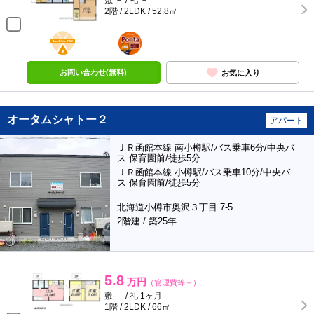
敷 － / 礼 －
2階 / 2LDK / 52.8㎡
BunChinPAY
ポンタ
部屋
お問い合わせ(無料)
お気に入り
オータムシャトー２
アパート
ＪＲ函館本線 南小樽駅/バス乗車6分/中央バ
ス 保育園前/徒歩5分
ＪＲ函館本線 小樽駅/バス乗車10分/中央バ
ス 保育園前/徒歩5分
北海道小樽市奥沢３丁目 7-5
2階建 / 築25年
5.8
万円
（管理費等－）
敷 － / 礼 1ヶ月
1階 / 2LDK / 66㎡