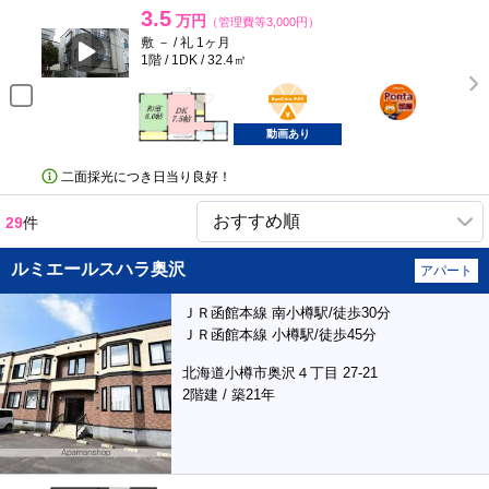
3.5
万円
（管理費等3,000円）
敷 － / 礼 1ヶ月
1階 / 1DK / 32.4㎡
BunChinPAY
ポンタ
部屋
動画あり
二面採光につき日当り良好！
29
件
ルミエールスハラ奥沢
アパート
ＪＲ函館本線 南小樽駅/徒歩30分
ＪＲ函館本線 小樽駅/徒歩45分
北海道小樽市奥沢４丁目 27-21
2階建 / 築21年