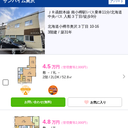
サンハイム奥沢
アパート
ＪＲ函館本線 南小樽駅/バス乗車11分/北海道
中央バス 入船３丁目/徒歩9分
北海道小樽市奥沢３丁目 10-16
3階建 / 築31年
4.5
万円
（管理費等2,000円）
敷 － / 礼 －
2階 / 2LDK / 52.8㎡
BunChinPAY
ポンタ
部屋
お問い合わせ(無料)
お気に入り
4.8
万円
（管理費等2,000円）