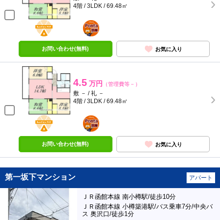
4階 / 3LDK / 69.48㎡
BunChinPAY
ポンタ
部屋
お問い合わせ(無料)
お気に入り
4.5
万円
（管理費等－）
敷 － / 礼 －
4階 / 3LDK / 69.48㎡
BunChinPAY
ポンタ
部屋
お問い合わせ(無料)
お気に入り
第一坂下マンション
アパート
ＪＲ函館本線 南小樽駅/徒歩10分
ＪＲ函館本線 小樽築港駅/バス乗車7分/中央バ
ス 奥沢口/徒歩1分