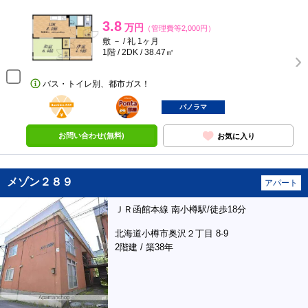
3.8
万円
（管理費等2,000円）
敷 － / 礼 1ヶ月
1階 / 2DK / 38.47㎡
バス・トイレ別、都市ガス！
BunChinPAY
ポンタ
部屋
パノラマ
お問い合わせ(無料)
お気に入り
メゾン２８９
アパート
ＪＲ函館本線 南小樽駅/徒歩18分
北海道小樽市奥沢２丁目 8-9
2階建 / 築38年