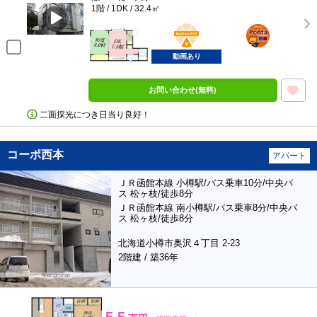
1階 / 1DK / 32.4㎡
BunChinPAY
ポンタ
部屋
動画あり
お問い合わせ(無料)
二面採光につき日当り良好！
コーポ西本
アパート
ＪＲ函館本線 小樽駅/バス乗車10分/中央バ
ス 松ヶ枝/徒歩8分
ＪＲ函館本線 南小樽駅/バス乗車8分/中央バ
ス 松ヶ枝/徒歩8分
北海道小樽市奥沢４丁目 2-23
2階建 / 築36年