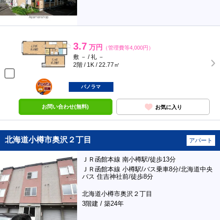
3.7
万円
（管理費等4,000円）
敷 － / 礼 －
2階 / 1K / 22.77㎡
ポンタ
部屋
パノラマ
お問い合わせ(無料)
お気に入り
北海道小樽市奥沢２丁目
アパート
ＪＲ函館本線 南小樽駅/徒歩13分
ＪＲ函館本線 小樽駅/バス乗車8分/北海道中央
バス 住吉神社前/徒歩8分
北海道小樽市奥沢２丁目
3階建 / 築24年