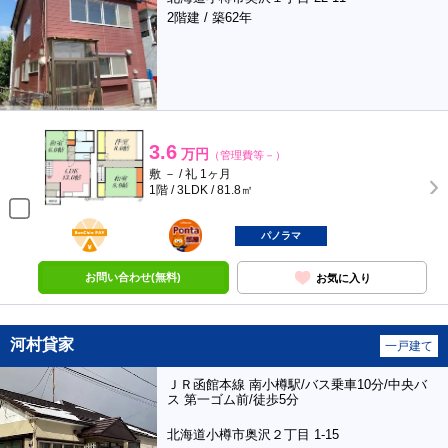
2階建 / 築62年
3.6
万円
（管理費等－）
敷 － / 礼 1ヶ月
1階 / 3LDK / 81.8㎡
BunChinPAY
ポンタ
部屋
パノラマ
お問い合わせ(無料)
お気に入り
河村貸家
一戸建て
ＪＲ函館本線 南小樽駅/バス乗車10分/中央バ
ス 第一ゴム前/徒歩5分
北海道小樽市奥沢２丁目 1-15