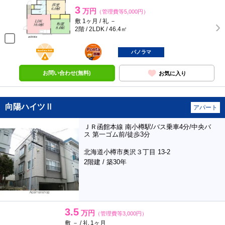
3
万円
（管理費等5,000円）
敷 1ヶ月 / 礼 －
2階 / 2LDK / 46.4㎡
BunChinPAY
ポンタ
部屋
パノラマ
お問い合わせ(無料)
お気に入り
向陽ハイツⅡ
アパート
ＪＲ函館本線 南小樽駅/バス乗車4分/中央バ
ス 第一ゴム前/徒歩3分
北海道小樽市奥沢３丁目 13-2
2階建 / 築30年
3.5
万円
（管理費等3,000円）
敷 － / 礼 1ヶ月