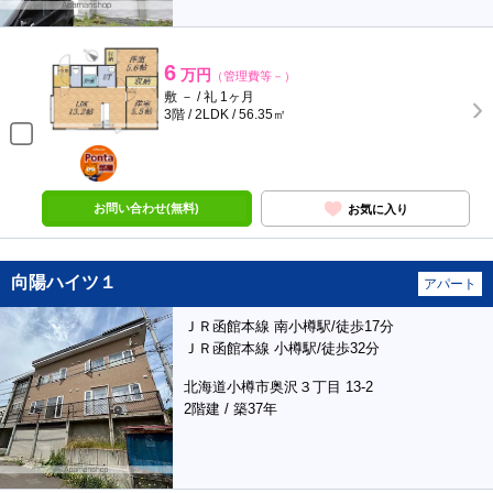
6
万円
（管理費等－）
敷 － / 礼 1ヶ月
3階 / 2LDK / 56.35㎡
ポンタ
部屋
お問い合わせ(無料)
お気に入り
向陽ハイツ１
アパート
ＪＲ函館本線 南小樽駅/徒歩17分
ＪＲ函館本線 小樽駅/徒歩32分
北海道小樽市奥沢３丁目 13-2
2階建 / 築37年