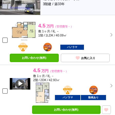
3階建 / 築33年
4.5
万円
（管理費等－）
敷 1ヶ月 / 礼 －
1階 / 1LDK / 40.09㎡
BunChinPAY
ポンタ
部屋
パノラマ
お問い合わせ(無料)
お気に入り
4.5
万円
（管理費等－）
敷 1ヶ月 / 礼 －
2階 / 2DK / 42.93㎡
BunChinPAY
ポンタ
部屋
パノラマ
動画あり
お問い合わせ(無料)