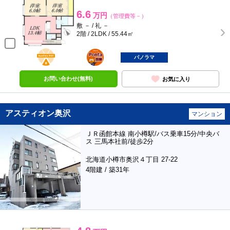
6.6
万円
（管理費等－）
敷 － / 礼 －
2階 / 2LDK / 55.44㎡
BunChinPAY
ポンタ
部屋
パノラマ
お問い合わせ(無料)
お気に入り
アスティオン奥沢
マンション
ＪＲ函館本線 南小樽駅/バス乗車15分/中央バ
ス 三馬本社前/徒歩2分
北海道小樽市奥沢４丁目 27-22
4階建 / 築31年