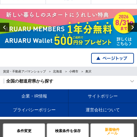
Previous
賃貸・不動産アパマンショップ
北海道
小樽市
奥沢
全国の都道府県から探す
企業・IR情報
サイトポリシー
プライバシーポリシー
運営会社について
©APAMAN Co.,Ltd.
新着物件
条件変更
検索条件を保存
メール