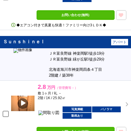
お問い合わせ(無料)
◆エアコン付きで真夏も快適！ファミリー向け3ＬＤＫ◆
ＳｕｎｓｈｉｎｅⅠ
アパート
ＪＲ富良野線 神楽岡駅/徒歩19分
ＪＲ富良野線 緑が丘駅/徒歩29分
北海道旭川市神楽岡四条４丁目
2階建 / 築38年
2.8
万円
（管理費等－）
敷 1ヶ月 / 礼 －
2階 / 1K / 25.92㎡
写真満載
パノラマ
動画あり