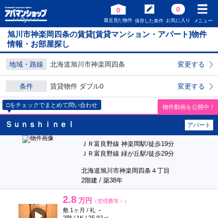
0
0
最近見た物件
お気に入り
保存した条件
メニュー
旭川市神楽岡四条の賃貸[賃貸マンション・アパート]物件
情報・お部屋探し
地域・路線
北海道旭川市神楽岡四条
変更する
条件
賃貸物件 ダブル0
変更する
□をチェックでまとめて問い合わせ
物件動画を公開中！
ＳｕｎｓｈｉｎｅⅠ
アパート
ＪＲ富良野線 神楽岡駅/徒歩19分
ＪＲ富良野線 緑が丘駅/徒歩29分
北海道旭川市神楽岡四条４丁目
2階建 / 築38年
2.8
万円
（管理費等－）
敷 1ヶ月 / 礼 －