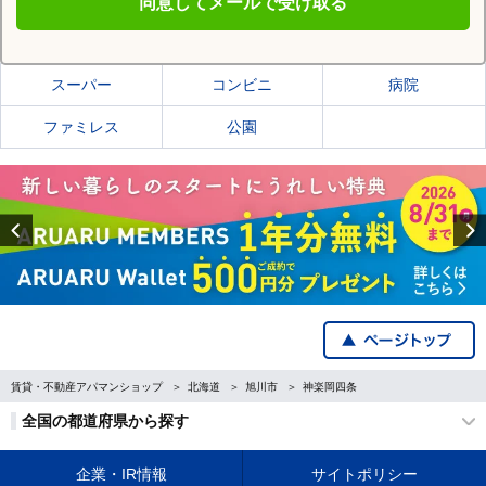
同意してメールで受け取る
旭川市の施設一覧
スーパー
コンビニ
病院
ファミレス
公園
Previous
賃貸・不動産アパマンショップ
北海道
旭川市
神楽岡四条
全国の都道府県から探す
企業・IR情報
サイトポリシー