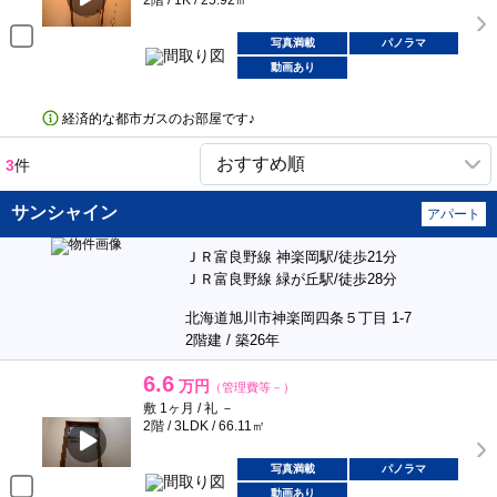
2階 / 1K / 25.92㎡
写真満載
パノラマ
動画あり
経済的な都市ガスのお部屋です♪
3
件
サンシャイン
アパート
ＪＲ富良野線 神楽岡駅/徒歩21分
ＪＲ富良野線 緑が丘駅/徒歩28分
北海道旭川市神楽岡四条５丁目 1-7
2階建 / 築26年
6.6
万円
（管理費等－）
敷 1ヶ月 / 礼 －
2階 / 3LDK / 66.11㎡
写真満載
パノラマ
動画あり