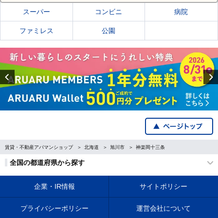
スーパー
コンビニ
病院
ファミレス
公園
Previous
賃貸・不動産アパマンショップ
北海道
旭川市
神楽岡十三条
全国の都道府県から探す
企業・IR情報
サイトポリシー
プライバシーポリシー
運営会社について