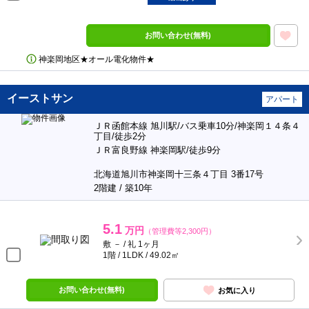
お問い合わせ(無料)
神楽岡地区★オール電化物件★
イーストサン
アパート
ＪＲ函館本線 旭川駅/バス乗車10分/神楽岡１４条４
丁目/徒歩2分
ＪＲ富良野線 神楽岡駅/徒歩9分
北海道旭川市神楽岡十三条４丁目 3番17号
2階建 / 築10年
5.1
万円
（管理費等2,300円）
敷 － / 礼 1ヶ月
1階 / 1LDK / 49.02㎡
お問い合わせ(無料)
お気に入り