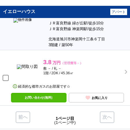
イエローハウス
アパート
ＪＲ富良野線 緑が丘駅/徒歩10分
ＪＲ富良野線 神楽岡駅/徒歩15分
北海道旭川市神楽岡十三条６丁目
3階建 / 築50年
3.8
万円
（管理費等－）
敷 － / 礼 －
1階 / 2DK / 45.36㎡
経済的な都市ガスのお部屋です☆
お問い合わせ(無料)
お気に入り
前へ
次へ
1ページ目
(1ページ中)