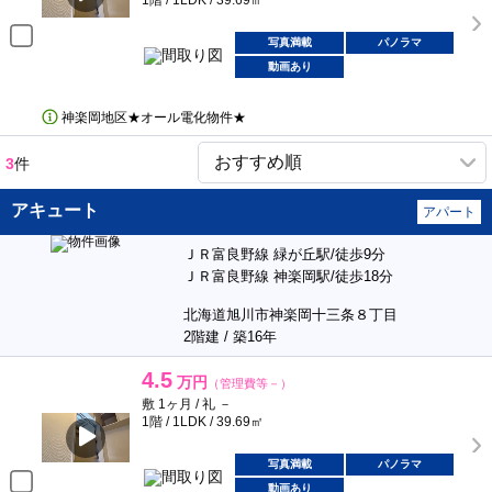
1階 / 1LDK / 39.69㎡
写真満載
パノラマ
動画あり
神楽岡地区★オール電化物件★
3
件
アキュート
アパート
ＪＲ富良野線 緑が丘駅/徒歩9分
ＪＲ富良野線 神楽岡駅/徒歩18分
北海道旭川市神楽岡十三条８丁目
2階建 / 築16年
4.5
万円
（管理費等－）
敷 1ヶ月 / 礼 －
1階 / 1LDK / 39.69㎡
写真満載
パノラマ
動画あり