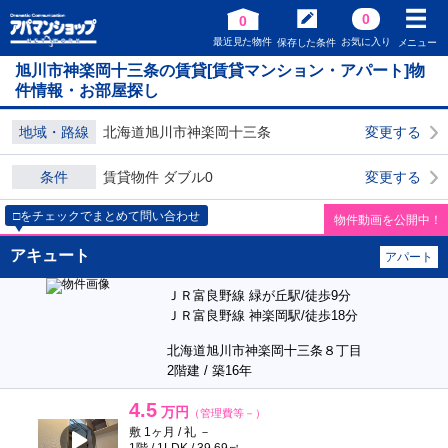
0
0
最近見た物件
お気に入り
保存した条件
メニュー
旭川市神楽岡十三条の賃貸[賃貸マンション・アパート]物
件情報・お部屋探し
地域・路線
北海道旭川市神楽岡十三条
変更する
条件
賃貸物件 ダブル0
変更する
□をチェックでまとめて問い合わせ
物件動画を公開中！
アキュート
アパート
ＪＲ富良野線 緑が丘駅/徒歩9分
ＪＲ富良野線 神楽岡駅/徒歩18分
北海道旭川市神楽岡十三条８丁目
2階建 / 築16年
4.5
万円
（管理費等－）
敷 1ヶ月 / 礼 －