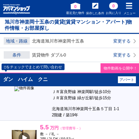
0
0
最近見た物件
お気に入り
保存した条件
メニュー
旭川市神楽岡十五条の賃貸[賃貸マンション・アパート]物
件情報・お部屋探し
地域・路線
北海道旭川市神楽岡十五条
変更する
条件
賃貸物件 ダブル0
変更する
□をチェックでまとめて問い合わせ
物件動画を公開中！
ダン ハイム クニ
アパート
ＪＲ富良野線 神楽岡駅/徒歩10分
ＪＲ富良野線 緑が丘駅/徒歩15分
北海道旭川市神楽岡十五条５丁目 1-1
2階建 / 築19年
5.5
万円
（管理費等－）
敷 － / 礼 －