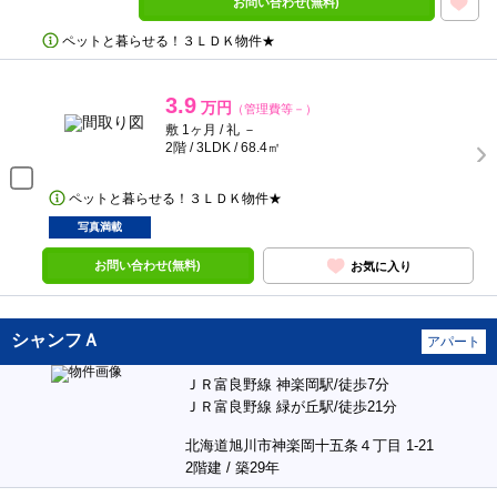
お問い合わせ(無料)
ペットと暮らせる！３ＬＤＫ物件★
3.9
万円
（管理費等－）
敷 1ヶ月 / 礼 －
2階 / 3LDK / 68.4㎡
ペットと暮らせる！３ＬＤＫ物件★
写真満載
お問い合わせ(無料)
お気に入り
シャンフＡ
アパート
ＪＲ富良野線 神楽岡駅/徒歩7分
ＪＲ富良野線 緑が丘駅/徒歩21分
北海道旭川市神楽岡十五条４丁目 1-21
2階建 / 築29年