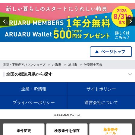
Previous
賃貸・不動産アパマンショップ
北海道
旭川市
神楽岡十五条
全国の都道府県から探す
企業・IR情報
サイトポリシー
プライバシーポリシー
運営会社について
©APAMAN Co.,Ltd.
新着物件
条件変更
検索条件を保存
メール