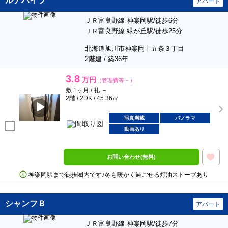
ルナハイツ
アパート
ＪＲ富良野線 神楽岡駅/徒歩6分
ＪＲ富良野線 緑が丘駅/徒歩25分
北海道旭川市神楽岡十五条３丁目
2階建 / 築36年
3.8
万円
（管理費等－）
敷 1ヶ月 / 礼 －
2階 / 2DK / 45.36㎡
写真満載
パノラマ
動画あり
お問い合わせ(無料)
神楽岡駅まで徒歩圏内です♪冬も暖かく過ごせる灯油ストーブあり
シャンフＢ
アパート
ＪＲ富良野線 神楽岡駅/徒歩7分