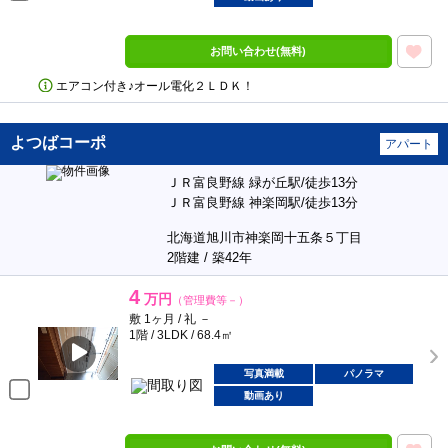
お問い合わせ(無料)
エアコン付き♪オール電化２ＬＤＫ！
よつばコーポ
アパート
ＪＲ富良野線 緑が丘駅/徒歩13分
ＪＲ富良野線 神楽岡駅/徒歩13分
北海道旭川市神楽岡十五条５丁目
2階建 / 築42年
4
万円
（管理費等－）
敷 1ヶ月 / 礼 －
1階 / 3LDK / 68.4㎡
写真満載
パノラマ
動画あり