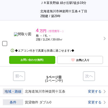
ＪＲ富良野線 緑が丘駅/徒歩19分
北海道旭川市神楽岡十五条４丁目
2階建 / 築29年
4
万円
（管理費等－）
敷 － / 礼 －
2階 / 1LDK / 39.69㎡
◆エアコン付きで真夏も快適に過ごせます♪◆
お問い合わせ(無料)
お気に入り
前へ
次へ
1ページ目
(1ページ中)
地域・路線
北海道旭川市神楽岡十五条
変更する
条件
賃貸物件 ダブル0
変更する