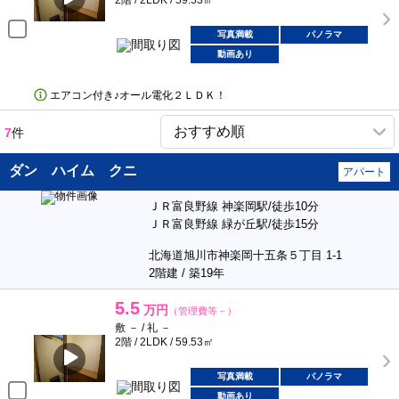
2階 / 2LDK / 59.53㎡
写真満載
パノラマ
動画あり
エアコン付き♪オール電化２ＬＤＫ！
7
件
ダン ハイム クニ
アパート
ＪＲ富良野線 神楽岡駅/徒歩10分
ＪＲ富良野線 緑が丘駅/徒歩15分
北海道旭川市神楽岡十五条５丁目 1-1
2階建 / 築19年
5.5
万円
（管理費等－）
敷 － / 礼 －
2階 / 2LDK / 59.53㎡
写真満載
パノラマ
動画あり