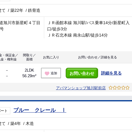
建て
/
築22年
/
鉄骨造
道旭川市新星町４丁目
ＪＲ函館本線 旭川駅/バス乗車14分/新星町入
5号
口/徒歩3分
ＪＲ石北本線 南永山駅/徒歩14分
金・保証金／
間取り／
お気に入り
お問い合わせ／詳細を見る
礼金・権利金
面積
－
2LDK
詳細を見る
お問い合わせ
追加
－
56.29m²
アパマンショップ旭川駅前店
ブルー クレール Ⅰ
パート
建て
/
築4年
/
木造