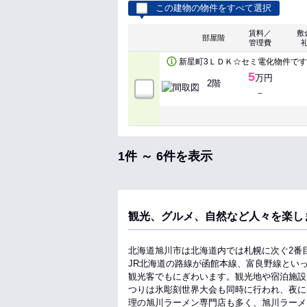
この建物の物件をすべて選択
賃料／
敷
部屋階
管理費
新星町3ＬＤＫ☆セミ電化物件で
5
万円
2階
－
1件 ～ 6件を表示
観光、グルメ、自然など人々を楽し
北海道旭川市は北海道内では札幌に次ぐ2番
JR北海道の路線が函館本線、富良野線とい
観光客でもにぎわいます。観光地や宿泊施設
つりは氷彫刻世界大会も同時に行われ、夜に
理の旭川ラーメン専門店も多く、旭川ラーメ