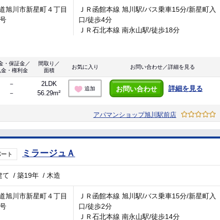
道旭川市新星町４丁目
ＪＲ函館本線 旭川駅/バス乗車15分/新星町入
6号
口/徒歩4分
ＪＲ石北本線 南永山駅/徒歩18分
金・保証金／
間取り／
お気に入り
お問い合わせ／詳細を見る
礼金・権利金
面積
－
2LDK
詳細を見る
お問い合わせ
追加
－
56.29m²
アパマンショップ旭川駅前店
ミラージュＡ
パート
建て
/
築19年
/
木造
道旭川市新星町４丁目
ＪＲ函館本線 旭川駅/バス乗車15分/新星町入
3号
口/徒歩2分
ＪＲ石北本線 南永山駅/徒歩14分