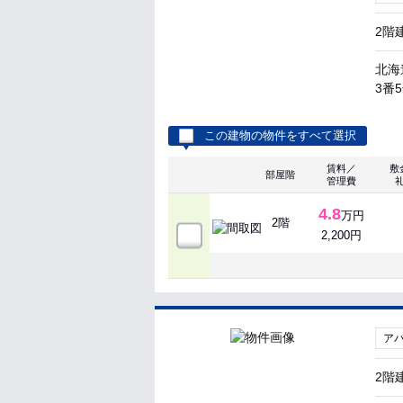
2階
北海
3番
この建物の物件をすべて選択
賃料／
敷
部屋階
管理費
4.8
万円
2階
2,200円
ア
2階