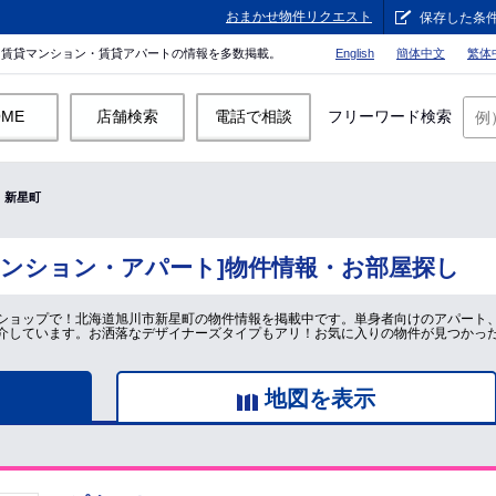
おまかせ物件リクエスト
保存した条
。賃貸マンション・賃貸アパートの情報を多数掲載。
English
簡体中文
繁体
OME
店舗検索
電話で相談
フリーワード検索
新星町
マンション・アパート]物件情報・お部屋探し
ショップで！北海道旭川市新星町の物件情報を掲載中です。単身者向けのアパート
介しています。お洒落なデザイナーズタイプもアリ！お気に入りの物件が見つかっ
地図を表示