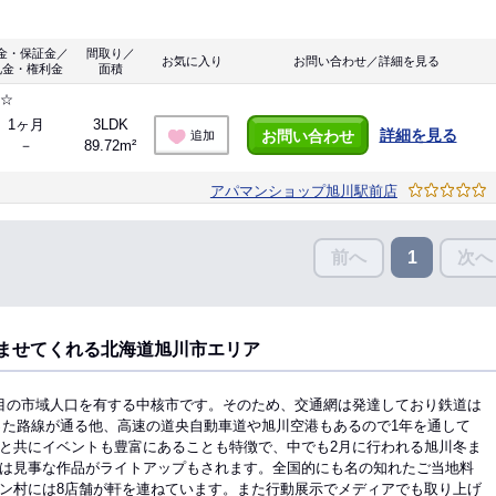
金・保証金／
間取り／
お気に入り
お問い合わせ／詳細を見る
礼金・権利金
面積
す☆
1ヶ月
3LDK
詳細を見る
お問い合わせ
追加
－
89.72m²
アパマンショップ旭川駅前店
前へ
次へ
1
ませてくれる北海道旭川市エリア
目の市域人口を有する中核市です。そのため、交通網は発達しており鉄道は
った路線が通る他、高速の道央自動車道や旭川空港もあるので1年を通して
と共にイベントも豊富にあることも特徴で、中でも2月に行われる旭川冬ま
は見事な作品がライトアップもされます。全国的にも名の知れたご当地料
ン村には8店舗が軒を連ねています。また行動展示でメディアでも取り上げ