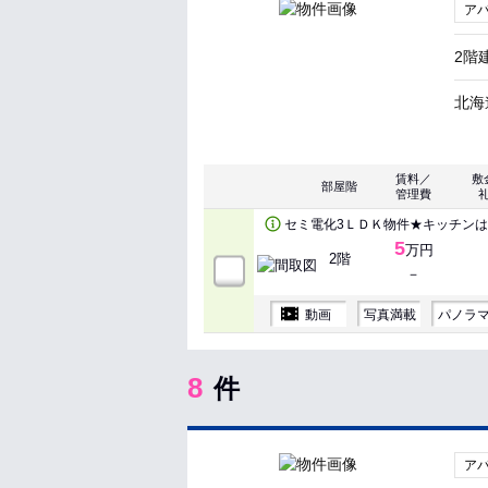
ア
2階
北海
賃料／
敷
部屋階
管理費
セミ電化3ＬＤＫ物件★キッチン
5
万円
2階
－
動画
写真満載
パノラ
8
件
ア