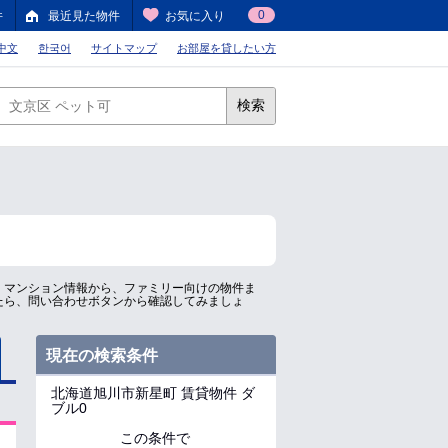
0
件
最近見た物件
お気に入り
中文
한국어
サイトマップ
お部屋を貸したい方
検索
、マンション情報から、ファミリー向けの物件ま
たら、問い合わせボタンから確認してみましょ
現在の検索条件
北海道旭川市新星町
賃貸物件 ダ
ブル0
この条件で