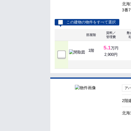
北海
3番
この建物の物件をすべて選択
賃料／
敷
部屋階
管理費
5.1
万円
1階
2,900円
ア
2階
北海