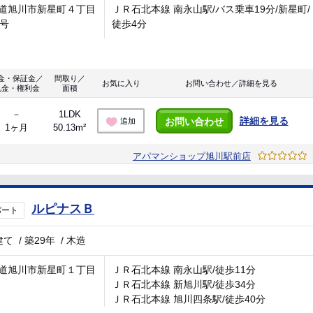
道旭川市新星町４丁目
ＪＲ石北本線 南永山駅/バス乗車19分/新星町/
7号
徒歩4分
金・保証金／
間取り／
お気に入り
お問い合わせ／詳細を見る
礼金・権利金
面積
－
1LDK
詳細を見る
お問い合わせ
追加
1ヶ月
50.13m²
アパマンショップ旭川駅前店
ルピナスＢ
パート
建て
/
築29年
/
木造
道旭川市新星町１丁目
ＪＲ石北本線 南永山駅/徒歩11分
ＪＲ石北本線 新旭川駅/徒歩34分
ＪＲ石北本線 旭川四条駅/徒歩40分