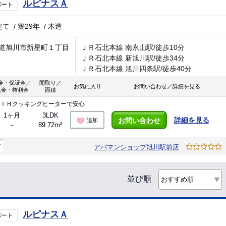
ルピナスＡ
パート
建て
/
築29年
/
木造
道旭川市新星町１丁目
ＪＲ石北本線 南永山駅/徒歩10分
ＪＲ石北本線 新旭川駅/徒歩34分
ＪＲ石北本線 旭川四条駅/徒歩40分
金・保証金／
間取り／
お気に入り
お問い合わせ／詳細を見る
礼金・権利金
面積
はＩＨクッキングヒーターで安心
1ヶ月
3LDK
詳細を見る
お問い合わせ
追加
－
89.72m²
マ
アパマンショップ旭川駅前店
並び順
ルピナスＡ
パート