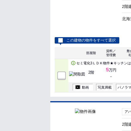
2階
北海
この建物の物件をすべて選択
賃料／
敷
部屋階
管理費
セミ電化3ＬＤＫ物件★キッチン
5
万円
2階
－
動画
写真満載
パノラ
ア
2階