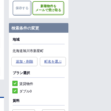
新着物件を
保存する
メールで受け取る
検索条件の変更
地域
北海道
旭川市
新星町
追加・削除
町名を選ぶ
プラン選択
賃貸物件
ダブル0
賃料