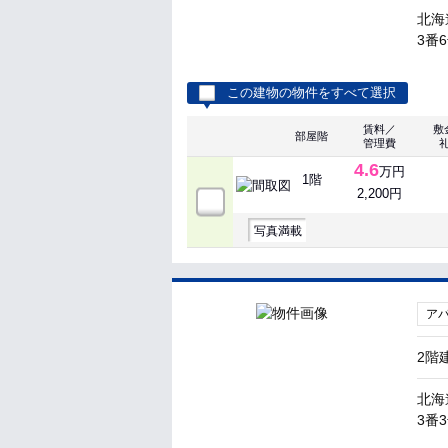
北海
3番
この建物の物件をすべて選択
賃料／
敷
部屋階
管理費
4.6
万円
1階
2,200円
写真満載
ア
2階
北海
3番