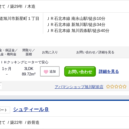
建て
/
築29年
/
木造
道旭川市新星町１丁目
ＪＲ石北本線 南永山駅/徒歩10分
ＪＲ石北本線 新旭川駅/徒歩34分
ＪＲ石北本線 旭川四条駅/徒歩40分
金・保証金／
間取り／
お気に入り
お問い合わせ／詳細を見る
礼金・権利金
面積
はＩＨクッキングヒーターで安心
1ヶ月
3LDK
詳細を見る
お問い合わせ
追加
－
89.72m²
マ
アパマンショップ旭川駅前店
シュティールＢ
パート
建て
/
築22年
/
鉄骨造