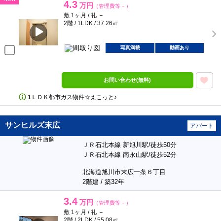
4.3
万円
（管理費等－）
敷 1ヶ月 / 礼 －
2階 / 1LDK / 37.26㎡
写真満載
動画あり
お問い合わせ(無料)
1ＬＤＫ都市ガス物件☆えこっと♪
サンヒルズ末広
アパート
ＪＲ石北本線 新旭川駅/徒歩50分
ＪＲ石北本線 南永山駅/徒歩52分
北海道旭川市末広一条６丁目
2階建 / 築32年
3.4
万円
（管理費等－）
敷 1ヶ月 / 礼 －
2階 / 2LDK / 55.08㎡