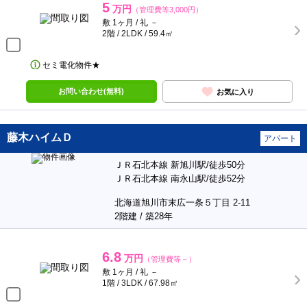
5
万円
（管理費等3,000円）
敷 1ヶ月 / 礼 －
2階 / 2LDK / 59.4㎡
セミ電化物件★
お問い合わせ(無料)
お気に入り
藤木ハイムＤ
アパート
ＪＲ石北本線 新旭川駅/徒歩50分
ＪＲ石北本線 南永山駅/徒歩52分
北海道旭川市末広一条５丁目 2-11
2階建 / 築28年
6.8
万円
（管理費等－）
敷 1ヶ月 / 礼 －
1階 / 3LDK / 67.98㎡