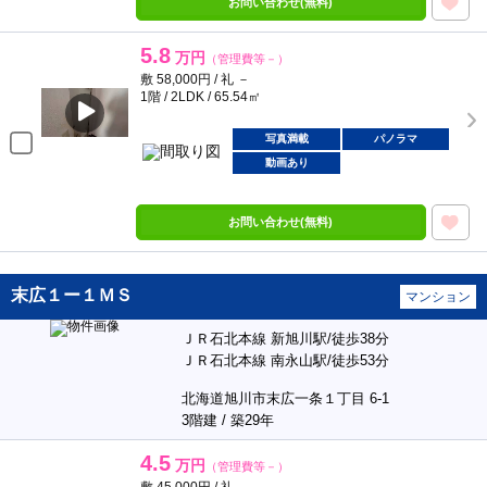
お問い合わせ(無料)
5.8
万円
（管理費等－）
敷 58,000円 / 礼 －
1階 / 2LDK / 65.54㎡
写真満載
パノラマ
動画あり
お問い合わせ(無料)
末広１ー１ＭＳ
マンション
ＪＲ石北本線 新旭川駅/徒歩38分
ＪＲ石北本線 南永山駅/徒歩53分
北海道旭川市末広一条１丁目 6-1
3階建 / 築29年
4.5
万円
（管理費等－）