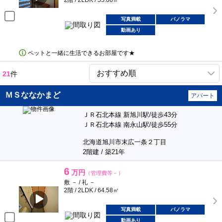
2階 / 2LDK / 55.08㎡
写真満載
パノラマ
動画あり
ペットと一緒に生活できるお部屋です★
21
件
ＭＳななかまど
アパート
ＪＲ石北本線 新旭川駅/徒歩43分
ＪＲ石北本線 南永山駅/徒歩55分
北海道旭川市末広一条２丁目
2階建 / 築21年
6
万円
（管理費等－）
敷 － / 礼 －
2階 / 2LDK / 64.58㎡
写真満載
パノラマ
動画あり