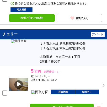
経済的な都市ガス♪お風呂は便利な追焚き機能あります♪
写真満載
お問い合わせ(無料)
お気に入り
チェリー
アパート
ＪＲ石北本線 新旭川駅/徒歩40分
ＪＲ石北本線 南永山駅/徒歩53分
北海道旭川市末広一条１丁目
2階建 / 築30年
5
万円
（管理費等－）
敷 1ヶ月 / 礼 －
2階 / 2LDK / 49.41㎡
写真満載
動画あり