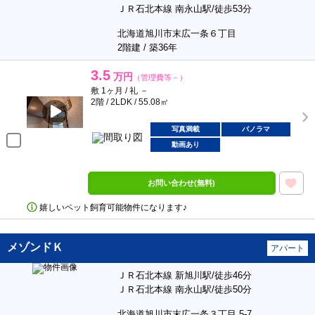
ＪＲ石北本線 南永山駅/徒歩53分
北海道旭川市末広一条６丁目
2階建 / 築36年
3.5
万円
（管理費等－）
敷 1ヶ月 / 礼 －
2階 / 2LDK / 55.08㎡
写真満載
パノラマ
動画あり
お問い合わせ(無料)
嬉しいペット飼育可能物件になります♪
メゾンドＫ
アパート
ＪＲ石北本線 新旭川駅/徒歩46分
ＪＲ石北本線 南永山駅/徒歩50分
北海道旭川市末広一条３丁目 5-7