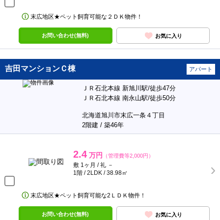
末広地区★ペット飼育可能な２ＤＫ物件！
お問い合わせ(無料)
お気に入り
吉田マンションＣ棟
アパート
ＪＲ石北本線 新旭川駅/徒歩47分
ＪＲ石北本線 南永山駅/徒歩50分
北海道旭川市末広一条４丁目
2階建 / 築46年
2.4
万円
（管理費等2,000円）
敷 1ヶ月 / 礼 －
1階 / 2LDK / 38.98㎡
末広地区★ペット飼育可能な2ＬＤＫ物件！
お問い合わせ(無料)
お気に入り