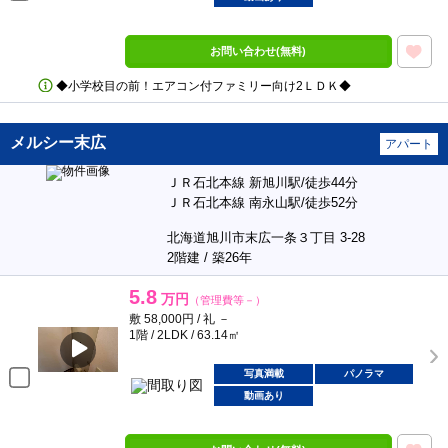
お問い合わせ(無料)
◆小学校目の前！エアコン付ファミリー向け2ＬＤＫ◆
メルシー末広
アパート
ＪＲ石北本線 新旭川駅/徒歩44分
ＪＲ石北本線 南永山駅/徒歩52分
北海道旭川市末広一条３丁目 3-28
2階建 / 築26年
5.8
万円
（管理費等－）
敷 58,000円 / 礼 －
1階 / 2LDK / 63.14㎡
写真満載
パノラマ
動画あり