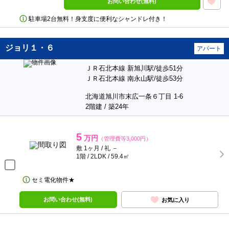
お問い合わせ(無料)
駐車場2台無料！身支度に便利なシャンドレ付き！
ジョリ１・６
アパート
ＪＲ石北本線 新旭川駅/徒歩51分
ＪＲ石北本線 南永山駅/徒歩53分
北海道旭川市末広一条６丁目 1-6
2階建 / 築24年
5
万円
（管理費等3,000円）
敷 1ヶ月 / 礼 －
1階 / 2LDK / 59.4㎡
セミ電化物件★
お問い合わせ(無料)
お気に入り