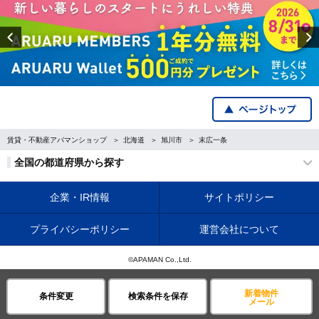
Previous
賃貸・不動産アパマンショップ
北海道
旭川市
末広一条
全国の都道府県から探す
企業・IR情報
サイトポリシー
プライバシーポリシー
運営会社について
©APAMAN Co.,Ltd.
新着物件
条件変更
検索条件を保存
メール