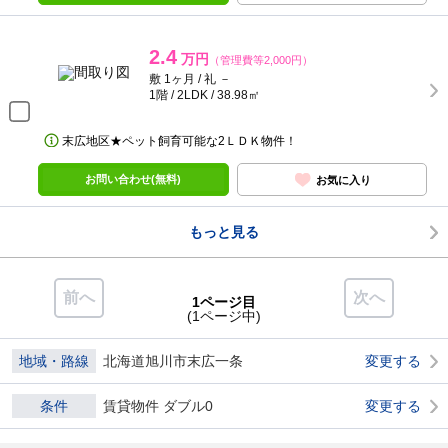
2.4
万円
（管理費等2,000円）
敷 1ヶ月 / 礼 －
1階 / 2LDK / 38.98㎡
末広地区★ペット飼育可能な2ＬＤＫ物件！
お問い合わせ(無料)
お気に入り
もっと見る
前へ
次へ
1ページ目
(1ページ中)
地域・路線
北海道旭川市末広一条
変更する
条件
賃貸物件 ダブル0
変更する