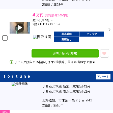
2階建 / 築25年
4
万円
（管理費等2,000円）
敷 1ヶ月 / 礼 －
2階 / 1LDK / 49.13㎡
写真満載
パノラマ
動画あり
お問い合わせ(無料)
リビングは広々15帖あります♪環状線、国道40号線すぐ側★
ｆｏｒｔｕｎｅ
アパート
ＪＲ石北本線 新旭川駅/徒歩43分
ＪＲ石北本線 南永山駅/徒歩52分
北海道旭川市末広一条２丁目 2-12
2階建 / 築16年
NEW