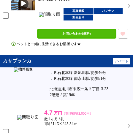
写真満載
パノラマ
動画あり
お問い合わせ(無料)
ペットと一緒に生活できるお部屋です★
カサブランカ
アパート
ＪＲ石北本線 新旭川駅/徒歩46分
ＪＲ石北本線 南永山駅/徒歩51分
北海道旭川市末広一条３丁目 3-23
2階建 / 築19年
4.7
万円
（管理費等2,000円）
敷 1ヶ月 / 礼 －
1階 / 1LDK / 43.34㎡