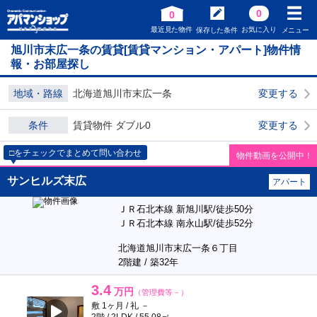
0
0
最近見た物件
お気に入り
保存した条件
メニュー
旭川市末広一条の賃貸[賃貸マンション・アパート]物件情
報・お部屋探し
地域・路線
北海道旭川市末広一条
変更する
条件
賃貸物件 ダブル0
変更する
□をチェックでまとめて問い合わせ
物件動画を公開中！
サンヒルズ末広
アパート
ＪＲ石北本線 新旭川駅/徒歩50分
ＪＲ石北本線 南永山駅/徒歩52分
北海道旭川市末広一条６丁目
2階建 / 築32年
3.4
万円
（管理費等－）
敷 1ヶ月 / 礼 －