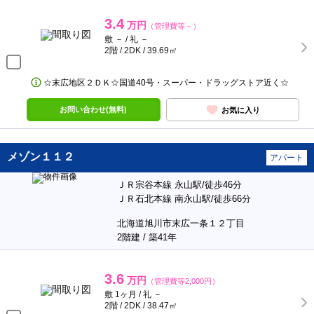
3.4
万円
（管理費等－）
敷 － / 礼 －
2階 / 2DK / 39.69㎡
☆末広地区２ＤＫ☆国道40号・スーパー・ドラッグストア近く☆
お問い合わせ(無料)
お気に入り
メゾン１１２
アパート
ＪＲ宗谷本線 永山駅/徒歩46分
ＪＲ石北本線 南永山駅/徒歩66分
北海道旭川市末広一条１２丁目
2階建 / 築41年
3.6
万円
（管理費等2,000円）
敷 1ヶ月 / 礼 －
2階 / 2DK / 38.47㎡