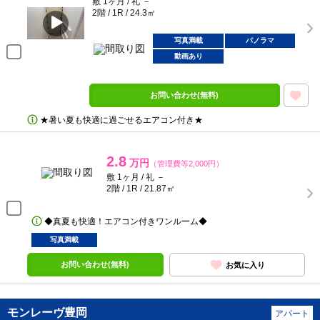
敷 1ヶ月 / 礼 －
2階 / 1R / 24.3㎡
写真満載
パノラマ
動画あり
お問い合わせ(無料)
★暑い夏も快適に過ごせるエアコン付き★
2.8
万円
（管理費等2,000円）
敷 1ヶ月 / 礼 －
2階 / 1R / 21.87㎡
◆真夏も快適！エアコン付きワンルーム◆
写真満載
お問い合わせ(無料)
お気に入り
モンレーヴ豊岡
アパート