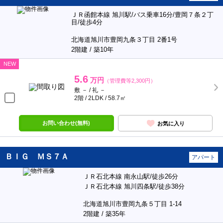
ＪＲ函館本線 旭川駅/バス乗車16分/豊岡７条２丁
目/徒歩4分
北海道旭川市豊岡九条３丁目 2番1号
2階建 / 築10年
NEW
5.6
万円
（管理費等2,300円）
敷 － / 礼 －
2階 / 2LDK / 58.7㎡
お問い合わせ(無料)
お気に入り
ＢＩＧ ＭＳ７Ａ
アパート
ＪＲ石北本線 南永山駅/徒歩26分
ＪＲ石北本線 旭川四条駅/徒歩38分
北海道旭川市豊岡九条５丁目 1-14
2階建 / 築35年