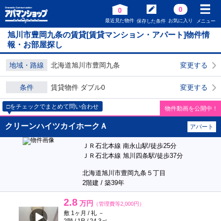
0
0
最近見た物件
お気に入り
保存した条件
メニュー
旭川市豊岡九条の賃貸[賃貸マンション・アパート]物件情
報・お部屋探し
地域・路線
北海道旭川市豊岡九条
変更する
条件
賃貸物件 ダブル0
変更する
□をチェックでまとめて問い合わせ
物件動画を公開中！
クリーンハイツカイホークＡ
アパート
ＪＲ石北本線 南永山駅/徒歩25分
ＪＲ石北本線 旭川四条駅/徒歩37分
北海道旭川市豊岡九条５丁目
2階建 / 築39年
2.8
万円
（管理費等2,000円）
敷 1ヶ月 / 礼 －