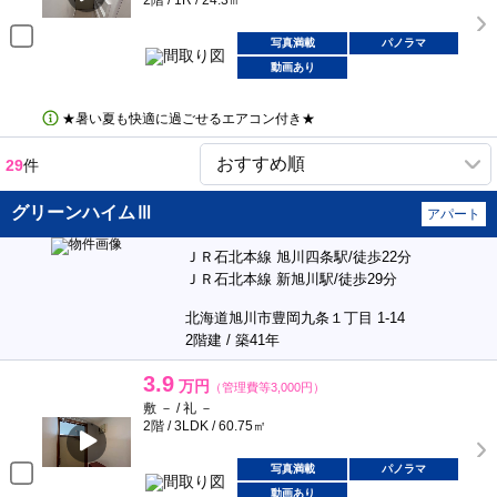
2階 / 1R / 24.3㎡
写真満載
パノラマ
動画あり
★暑い夏も快適に過ごせるエアコン付き★
29
件
グリーンハイムⅢ
アパート
ＪＲ石北本線 旭川四条駅/徒歩22分
ＪＲ石北本線 新旭川駅/徒歩29分
北海道旭川市豊岡九条１丁目 1-14
2階建 / 築41年
3.9
万円
（管理費等3,000円）
敷 － / 礼 －
2階 / 3LDK / 60.75㎡
写真満載
パノラマ
動画あり