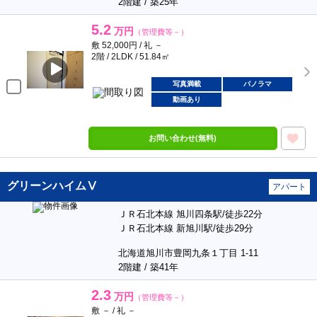
2階建 / 築25年
5.2
万円
（管理費等－）
敷 52,000円 / 礼 －
2階 / 2LDK / 51.84㎡
写真満載
パノラマ
動画あり
お問い合わせ(無料)
グリーンハイムⅤ
アパート
ＪＲ石北本線 旭川四条駅/徒歩22分
ＪＲ石北本線 新旭川駅/徒歩29分
北海道旭川市豊岡九条１丁目 1-11
2階建 / 築41年
2.3
万円
（管理費等－）
敷 － / 礼 －