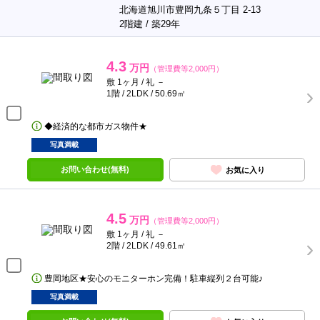
北海道旭川市豊岡九条５丁目 2-13
2階建 / 築29年
4.3
万円
（管理費等2,000円）
敷 1ヶ月 / 礼 －
1階 / 2LDK / 50.69㎡
◆経済的な都市ガス物件★
写真満載
お問い合わせ(無料)
お気に入り
4.5
万円
（管理費等2,000円）
敷 1ヶ月 / 礼 －
2階 / 2LDK / 49.61㎡
豊岡地区★安心のモニターホン完備！駐車縦列２台可能♪
写真満載