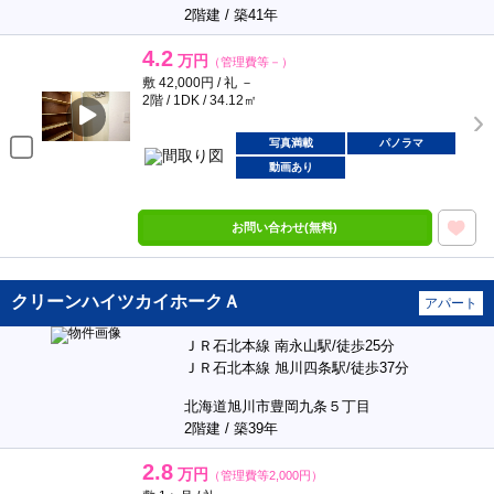
2階建 / 築41年
4.2
万円
（管理費等－）
敷 42,000円 / 礼 －
2階 / 1DK / 34.12㎡
写真満載
パノラマ
動画あり
お問い合わせ(無料)
クリーンハイツカイホークＡ
アパート
ＪＲ石北本線 南永山駅/徒歩25分
ＪＲ石北本線 旭川四条駅/徒歩37分
北海道旭川市豊岡九条５丁目
2階建 / 築39年
2.8
万円
（管理費等2,000円）