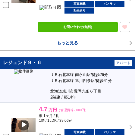
写真満載
パノラマ
動画あり
お問い合わせ(無料)
もっと見る
レジェンド９・６
アパート
ＪＲ石北本線 南永山駅/徒歩26分
ＪＲ石北本線 旭川四条駅/徒歩41分
北海道旭川市豊岡九条６丁目
2階建 / 築14年
4.7
万円
（管理費等2,000円）
敷 1ヶ月 / 礼 －
1階 / 1LDK / 39.06㎡
写真満載
パノラマ