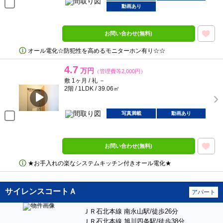
動画あり
お問い合わせ(無料)
オール電化☆防犯性を高めるモニターホン有り☆☆
4.7
万円
（管理費等2,000円）
敷 1ヶ月 / 礼 －
2階 / 1LDK / 39.06㎡
写真満載
動画あり
お問い合わせ(無料)
★お手入れの楽なシステムキッチン付きオール電化★
サイレンスコートＡ
アパート
ＪＲ石北本線 南永山駅/徒歩26分
ＪＲ石北本線 旭川四条駅/徒歩38分