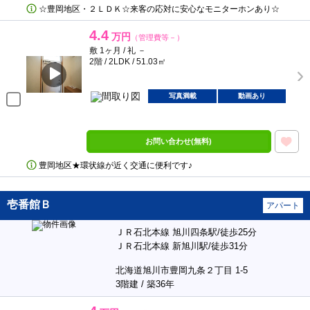
☆豊岡地区・２ＬＤＫ☆来客の応対に安心なモニターホンあり☆
4.4
万円
（管理費等－）
敷 1ヶ月 / 礼 －
2階 / 2LDK / 51.03㎡
写真満載
動画あり
お問い合わせ(無料)
豊岡地区★環状線が近く交通に便利です♪
壱番館Ｂ
アパート
ＪＲ石北本線 旭川四条駅/徒歩25分
ＪＲ石北本線 新旭川駅/徒歩31分
北海道旭川市豊岡九条２丁目 1-5
3階建 / 築36年