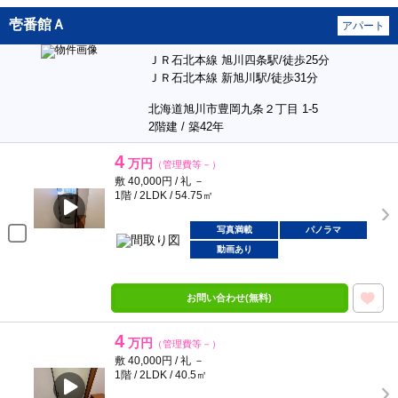
壱番館Ａ
アパート
ＪＲ石北本線 旭川四条駅/徒歩25分
ＪＲ石北本線 新旭川駅/徒歩31分
北海道旭川市豊岡九条２丁目 1-5
2階建 / 築42年
4
万円
（管理費等－）
敷 40,000円 / 礼 －
1階 / 2LDK / 54.75㎡
写真満載
パノラマ
動画あり
お問い合わせ(無料)
4
万円
（管理費等－）
敷 40,000円 / 礼 －
1階 / 2LDK / 40.5㎡