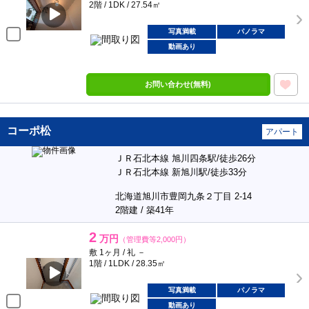
2階 / 1DK / 27.54㎡
写真満載
パノラマ
動画あり
お問い合わせ(無料)
コーポ松
アパート
ＪＲ石北本線 旭川四条駅/徒歩26分
ＪＲ石北本線 新旭川駅/徒歩33分
北海道旭川市豊岡九条２丁目 2-14
2階建 / 築41年
2
万円
（管理費等2,000円）
敷 1ヶ月 / 礼 －
1階 / 1LDK / 28.35㎡
写真満載
パノラマ
動画あり