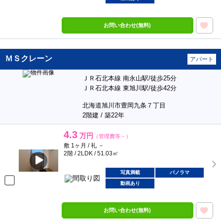
お問い合わせ(無料)
ＭＳクレーン
アパート
ＪＲ石北本線 南永山駅/徒歩25分
ＪＲ石北本線 東旭川駅/徒歩42分
北海道旭川市豊岡九条７丁目
2階建 / 築22年
4.3
万円
（管理費等－）
敷 1ヶ月 / 礼 －
2階 / 2LDK / 51.03㎡
写真満載
パノラマ
動画あり
お問い合わせ(無料)