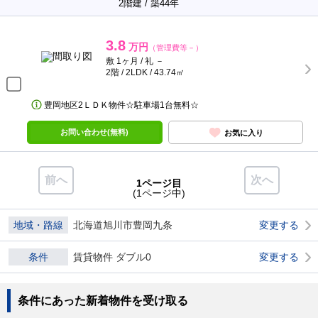
2階建 / 築44年
3.8
万円
（管理費等－）
敷 1ヶ月 / 礼 －
2階 / 2LDK / 43.74㎡
豊岡地区2ＬＤＫ物件☆駐車場1台無料☆
お問い合わせ(無料)
お気に入り
前へ
次へ
1ページ目
(1ページ中)
地域・路線
北海道旭川市豊岡九条
変更する
条件
賃貸物件 ダブル0
変更する
条件にあった新着物件を受け取る