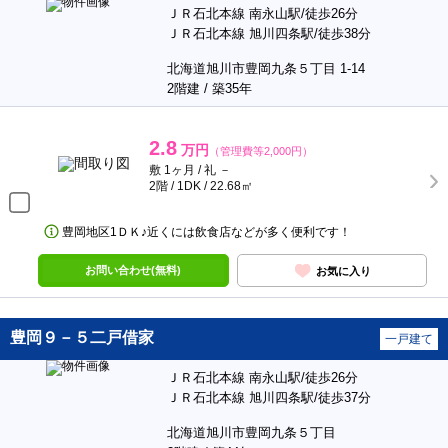
ＪＲ石北本線 南永山駅/徒歩26分
ＪＲ石北本線 旭川四条駅/徒歩38分
北海道旭川市豊岡九条５丁目 1-14
2階建 / 築35年
2.8
万円
（管理費等2,000円）
敷 1ヶ月 / 礼 －
2階 / 1DK / 22.68㎡
豊岡地区1ＤＫ♪近くには飲食店などが多く便利です！
お問い合わせ(無料)
お気に入り
豊岡９－５二戸借家
一戸建て
ＪＲ石北本線 南永山駅/徒歩26分
ＪＲ石北本線 旭川四条駅/徒歩37分
北海道旭川市豊岡九条５丁目