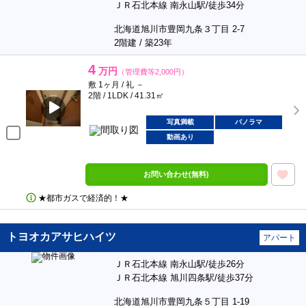
ＪＲ石北本線 南永山駅/徒歩34分
北海道旭川市豊岡九条３丁目 2-7
2階建 / 築23年
4
万円
（管理費等2,000円）
敷 1ヶ月 / 礼 －
2階 / 1LDK / 41.31㎡
写真満載
パノラマ
動画あり
お問い合わせ(無料)
★都市ガスで経済的！★
トヨオカアサヒハイツ
アパート
ＪＲ石北本線 南永山駅/徒歩26分
ＪＲ石北本線 旭川四条駅/徒歩37分
北海道旭川市豊岡九条５丁目 1-19