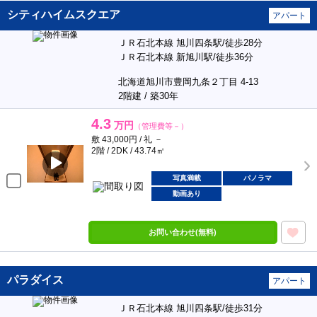
シティハイムスクエア
アパート
ＪＲ石北本線 旭川四条駅/徒歩28分
ＪＲ石北本線 新旭川駅/徒歩36分
北海道旭川市豊岡九条２丁目 4-13
2階建 / 築30年
4.3
万円
（管理費等－）
敷 43,000円 / 礼 －
2階 / 2DK / 43.74㎡
写真満載
パノラマ
動画あり
お問い合わせ(無料)
パラダイス
アパート
ＪＲ石北本線 旭川四条駅/徒歩31分