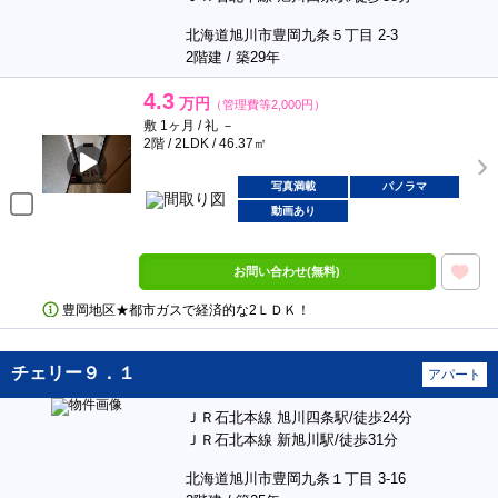
北海道旭川市豊岡九条５丁目 2-3
2階建 / 築29年
4.3
万円
（管理費等2,000円）
敷 1ヶ月 / 礼 －
2階 / 2LDK / 46.37㎡
写真満載
パノラマ
動画あり
お問い合わせ(無料)
豊岡地区★都市ガスで経済的な2ＬＤＫ！
チェリー９．１
アパート
ＪＲ石北本線 旭川四条駅/徒歩24分
ＪＲ石北本線 新旭川駅/徒歩31分
北海道旭川市豊岡九条１丁目 3-16