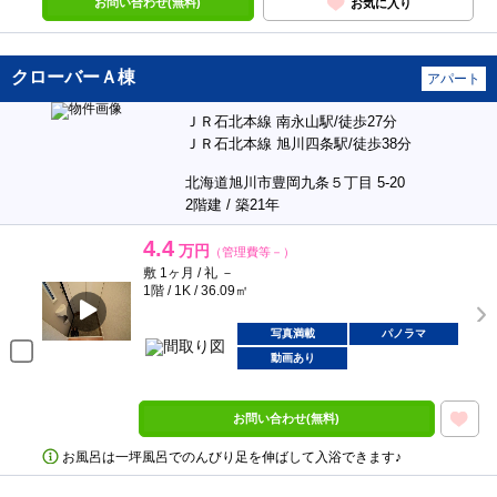
お問い合わせ(無料)
お気に入り
クローバーＡ棟
アパート
ＪＲ石北本線 南永山駅/徒歩27分
ＪＲ石北本線 旭川四条駅/徒歩38分
北海道旭川市豊岡九条５丁目 5-20
2階建 / 築21年
4.4
万円
（管理費等－）
敷 1ヶ月 / 礼 －
1階 / 1K / 36.09㎡
写真満載
パノラマ
動画あり
お問い合わせ(無料)
お風呂は一坪風呂でのんびり足を伸ばして入浴できます♪