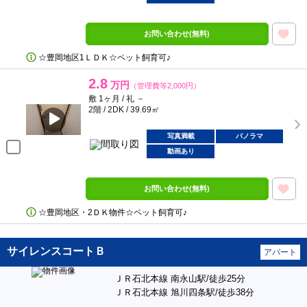
お問い合わせ(無料)
☆豊岡地区1ＬＤＫ☆ペット飼育可♪
2.8
万円
（管理費等2,000円）
敷 1ヶ月 / 礼 －
2階 / 2DK / 39.69㎡
写真満載
パノラマ
動画あり
お問い合わせ(無料)
☆豊岡地区・2ＤＫ物件☆ペット飼育可♪
サイレンスコートＢ
アパート
ＪＲ石北本線 南永山駅/徒歩25分
ＪＲ石北本線 旭川四条駅/徒歩38分